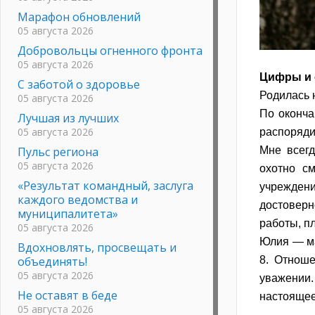
Марафон обновлений
05 августа 2026
Добровольцы огненного фронта
05 августа 2026
Цифры и 
С заботой о здоровье
Родилась 
05 августа 2026
По оконча
Лучшая из лучших
05 августа 2026
распоряди
Пульс региона
Мне всегд
05 августа 2026
охотно с
«Результат командный, заслуга
учрежден
каждого ведомства и
достоверн
муниципалитета»
работы, п
05 августа 2026
Юлия — ма
Вдохновлять, просвещать и
объединять!
8. Отноше
05 августа 2026
уважении
Не оставят в беде
настоящее
05 августа 2026