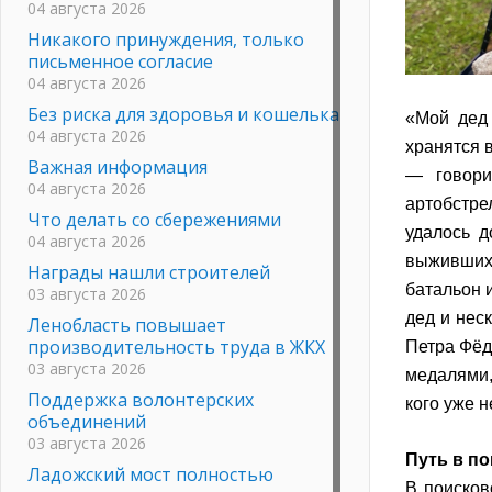
04 августа 2026
Никакого принуждения, только
письменное согласие
04 августа 2026
Без риска для здоровья и кошелька
«Мой дед
04 августа 2026
хранятся 
Важная информация
— говори
04 августа 2026
артобстре
Что делать со сбережениями
удалось д
04 августа 2026
выживших
Награды нашли строителей
батальон 
03 августа 2026
дед и нес
Ленобласть повышает
производительность труда в ЖКХ
Петра Фёд
03 августа 2026
медалями,
Поддержка волонтерских
кого уже н
объединений
03 августа 2026
Путь в п
Ладожский мост полностью
В поисков