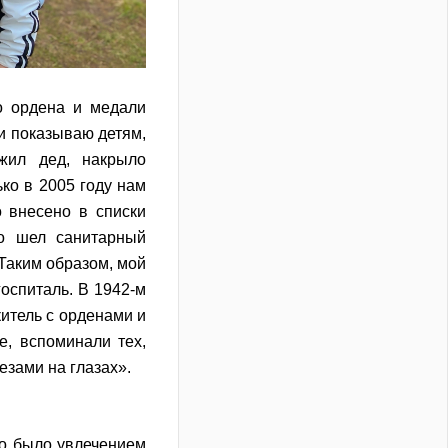
о ордена и медали
 и показываю детям,
жил дед, накрыло
ко в 2005 году нам
 внесено в списки
о шел санитарный
 Таким образом, мой
оспиталь. В 1942-м
итель с орденами и
, вспоминали тех,
лезами на глазах».
то было увлечением