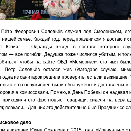
 Пётр Фёдорович Соловьёв служил под Смоленском, ег
в нашей семье. Каждый год, перед праздником я достаю их
т Юлия. — Однажды взвод, в составе которого слу
лом — все погибли. Дедушка тоже числился убитым, и толь
обиться, чтобы на сайте ОБД «Мемориал» его имя было
. Пётр Соловьёв остался жив благодаря случаю: мим
и одна из санитарок решила проверить, есть ли выжившие.
колько его сослуживцев были обнаружены и доставлены в г
оровича комиссовали. Помню, в День Победы он надевал к
 приходили его фронтовые товарищи, сидели на веранде
ет, плакали... Для них это действительно был Праздник со с
оисковое дело
ом движении Юлия Соколова с 2015 года. «Изначально э