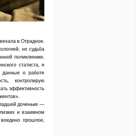
реехала в Отрадное.
ологией, но судьба
онной поликлинике.
нского статиста, я
ю данные о работе
сть, контролирую
вать эффективность
иентов».
младшей доченьке —
близких и взаимном
 воедино прошлое,