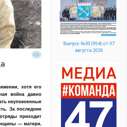
Выпуск №30 (954) от 07
августа 2026
878
да
ижении, хотя его
нная война давно
жать неупокоенные
сть. За последние
 отряды приходит
енщины — матери,