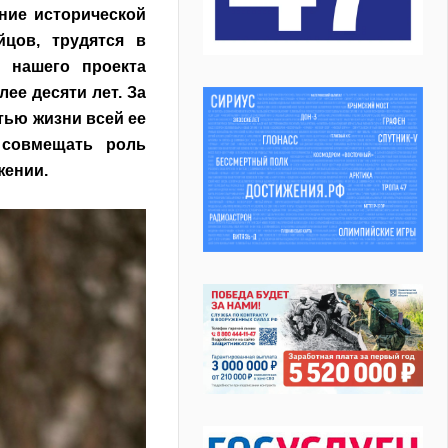
ние исторической
цов, трудятся в
я нашего проекта
ее десяти лет. За
тью жизни всей ее
 совмещать роль
жении.