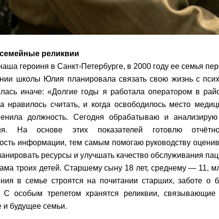
семейные реликвии
наша героиня в Санкт-Петербурге, в 2000 году ее семья пе
нии школы Юлия планировала связать свою жизнь с псих
лась иначе: «Долгие годы я работала оператором в рай
а нравилось считать, и когда освободилось место медици
менила должность. Сегодня обрабатываю и анализиру
ия. На основе этих показателей готовлю отчётно
ость информации, тем самым помогаю руководству оцени
ланировать ресурсы и улучшать качество обслуживания пац
ма троих детей. Старшему сыну 18 лет, среднему — 11, 
ния в семье строятся на почитании старших, заботе о 
. С особым трепетом хранятся реликвии, связывающие
 и будущее семьи.