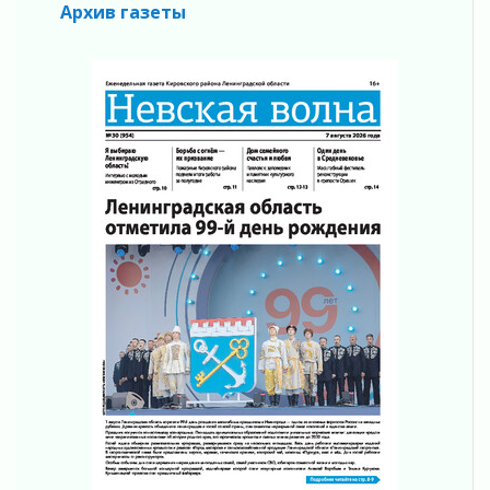
Архив газеты
03 августа 2026
Ленобласть отмечает День Воздушно-
десантных войск
02 августа 2026
«Активное лето»
02 августа 2026
Ленобласть отметила заслуги жителей перед
регионом и страной
02 августа 2026
Ладога — не пруд
02 августа 2026
ПСК через Гослуслуги напомнит жителям
Ленинградской области о неоплаченных
счетах
02 августа 2026
Пропавшего подростка нашли в Кировском
районе Ленобласти
02 августа 2026
Жителям Ленобласти напомнили, как