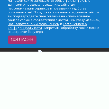
На нашем сайте использются cookie-файлы (файлы с
данными о прошлых посещениях сайта) для
Телефон редакции:
8 (921) 920-40-91
персонализации сервисов и повышения удобства
Email:
protradnoe@mail.ru
пользователей. Продолжая пользоваться данным сайтом,
вы подтверждаете свое согласие на использование
Телефон рекламного отдела:
8 (964) 331-96-31
файлов cookie в соответствии с настоящим уведомлением,
Email:
reklamaprotradnoe@mail.ru
Пользовательским соглашением
и
Соглашением о
конфиденциальности
. Запретить обработку cookie можно
в настройке браузера.
СОГЛАСЕН
На нашем сайте использются cookie-файлы (файлы с
данными о прошлых посещениях сайта) для
персонализации сервисов и повышения удобства
пользователей. Продолжая пользоваться данным
сайтом, вы подтверждаете свое согласие на
использование файлов cookie в соответствии с
настоящим уведомлением,
Пользовательским
соглашением
и
Соглашением о
конфиденциальности
. Запретить обработку cookie