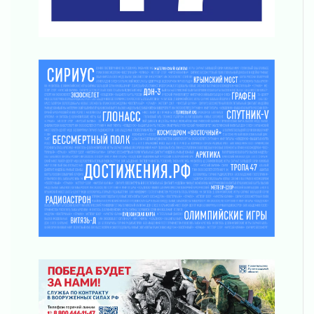
В Ленобласти открылась экспозиция к 150-
летию Билибина
01 августа 2026
Лето без гаджетов
01 августа 2026
Болезнь девственниц и вампиров
01 августа 2026
Безмолвный крик о помощи
01 августа 2026
В музей всей семьёй
01 августа 2026
Без заявлений и очередей
01 августа 2026
Не женское это дело...уверены?
01 августа 2026
Все силы в кулак
01 августа 2026
Айда на пляж!
01 августа 2026