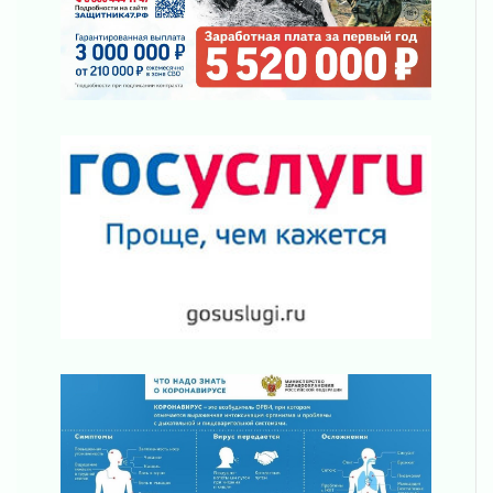
Один в поле — не воин
01 августа 2026
Пик топливного кризиса в регионе прошёл
31 июля 2026
О мужестве, долге и стойкости
31 июля 2026
Ленинградцы — бойцам «Барс-Ленинградец»
31 июля 2026
Маршрутами будущего — к заветной цели
31 июля 2026
«Корвет» на страже
31 июля 2026
Правила для жизни
31 июля 2026
С рабочим визитом
31 июля 2026
В Шлиссельбурге прошла акция «Белый
кораблик Памяти»