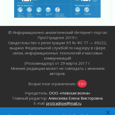
31 июля 2026
Новые возможности для творчества
31 июля 2026
За сухими цифрами — реальная жизнь
31 июля 2026
От инженера-создателя к волонтёрам
© Информационно-аналитический Интернет-портал
«Созидателям»
ПроОтрадное 2019 г.
Свидетельство о регистрации ЭЛ № ФС 77 — 69222,
31 июля 2026
выдано Федеральной службой по надзору в сфере
Генеральная репетиция векового юбилея
связи, информационных технологий и массовых
31 июля 2026
коммуникаций
Открытое сердце и стремление делать добро
(Роскомнадзор) от 29 марта 2017 г.
31 июля 2026
Мнение редакции может не совпадать с мнением
авторов.
Давайте разберемся!
30 июля 2026
Возрастное ограничение:
16+
Учредитель:
ООО «Невская волна»
Главный редактор:
Алексеева Елена Викторовна
E-mail:
protradnoe@mail.ru
Адрес редакции:
г. Отрадное, Ленинградское шоссе,
д. 6Б.