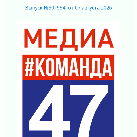
действовать при укусе клеща
Выпуск №30 (954) от 07 августа 2026
02 августа 2026
В Ивангороде назвали новых почетных
граждан Ленинградской области
02 августа 2026
Готовность №1
02 августа 2026
Километровые столбы «Дороги жизни»
отправили на реставрацию
02 августа 2026
Ленобласть внедрила передовую подготовку
операторов БПЛА
02 августа 2026
В Ивангороде появилась «Избушка-
воробушка»
02 августа 2026
Юхла, мука, кантеле и Водяной
01 августа 2026
Лето катится с горки
01 августа 2026