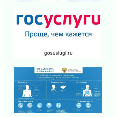
Один в поле — не воин
01 августа 2026
Пик топливного кризиса в регионе прошёл
31 июля 2026
О мужестве, долге и стойкости
31 июля 2026
Ленинградцы — бойцам «Барс-Ленинградец»
31 июля 2026
Маршрутами будущего — к заветной цели
31 июля 2026
«Корвет» на страже
31 июля 2026
Правила для жизни
31 июля 2026
С рабочим визитом
31 июля 2026
В Шлиссельбурге прошла акция «Белый
кораблик Памяти»
31 июля 2026