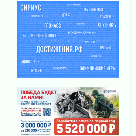
В Ленобласти открылась экспозиция к 150-
летию Билибина
01 августа 2026
Лето без гаджетов
01 августа 2026
Болезнь девственниц и вампиров
01 августа 2026
Безмолвный крик о помощи
01 августа 2026
В музей всей семьёй
01 августа 2026
Без заявлений и очередей
01 августа 2026
Не женское это дело...уверены?
01 августа 2026
Все силы в кулак
01 августа 2026
Айда на пляж!
01 августа 2026