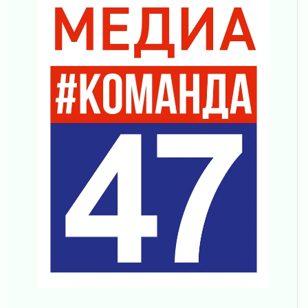
02 августа 2026
В Ивангороде назвали новых почетных
граждан Ленинградской области
02 августа 2026
Готовность №1
02 августа 2026
Километровые столбы «Дороги жизни»
отправили на реставрацию
02 августа 2026
Ленобласть внедрила передовую подготовку
операторов БПЛА
02 августа 2026
В Ивангороде появилась «Избушка-
воробушка»
02 августа 2026
Юхла, мука, кантеле и Водяной
01 августа 2026
Лето катится с горки
01 августа 2026