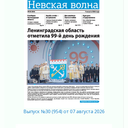
03 августа 2026
Ленобласть отмечает День Воздушно-
десантных войск
02 августа 2026
«Активное лето»
02 августа 2026
Ленобласть отметила заслуги жителей перед
регионом и страной
02 августа 2026
Ладога — не пруд
02 августа 2026
ПСК через Гослуслуги напомнит жителям
Ленинградской области о неоплаченных
счетах
02 августа 2026
Пропавшего подростка нашли в Кировском
районе Ленобласти
Выпуск №30 (954) от 07 августа 2026
02 августа 2026
Жителям Ленобласти напомнили, как
действовать при укусе клеща