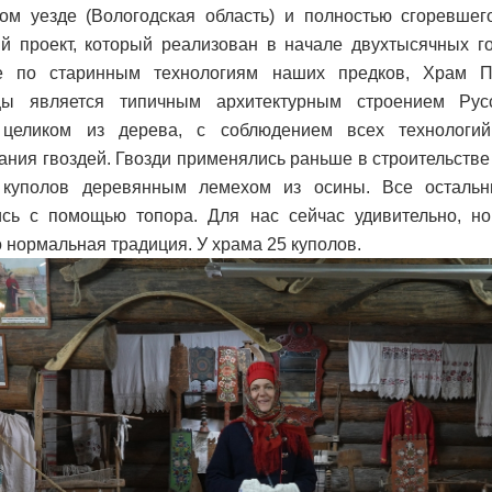
ом уезде (Вологодская область) и полностью сгоревшег
й проект, который реализован в начале двухтысячных г
е по старинным технологиям наших предков, Храм П
цы является типичным архитектурным строением Рус
 целиком из дерева, с соблюдением всех технологий
ания гвоздей. Гвозди применялись раньше в строительстве
 куполов деревянным лемехом из осины. Все остальн
ись с помощью топора. Для нас сейчас удивительно, н
 нормальная традиция. У храма 25 куполов.