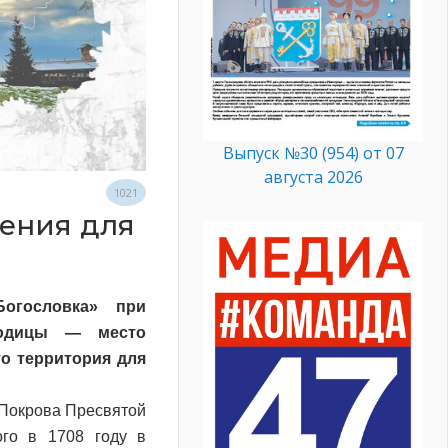
Выпуск №30 (954) от 07
августа 2026
1021
жения для
Богословка» при
родицы — место
то территория для
 Покрова Пресвятой
ого в 1708 году в