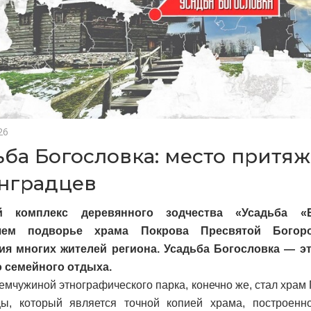
26
ьба Богословка: место притя
нградцев
й комплекс деревянного зодчества «Усадьба «
шем подворье храма Покрова Пресвятой Бого
ия многих жителей региона. Усадьба Богословка — э
о семейного отдыха.
емчужиной этнографического парка, конечно же, стал храм
цы, который является точной копией храма, построенн