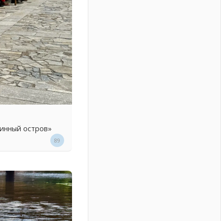
линный остров»
89