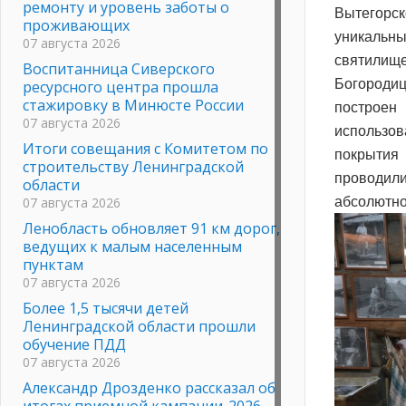
ремонту и уровень заботы о
Вытегорск
проживающих
уникальны
07 августа 2026
святилищ
Воспитанница Сиверского
Богороди
ресурсного центра прошла
стажировку в Минюсте России
построен
07 августа 2026
использов
Итоги совещания с Комитетом по
покрытия
строительству Ленинградской
проводил
области
07 августа 2026
абсолютно
Ленобласть обновляет 91 км дорог,
ведущих к малым населенным
пунктам
07 августа 2026
Более 1,5 тысячи детей
Ленинградской области прошли
обучение ПДД
07 августа 2026
Александр Дрозденко рассказал об
итогах приемной кампании-2026