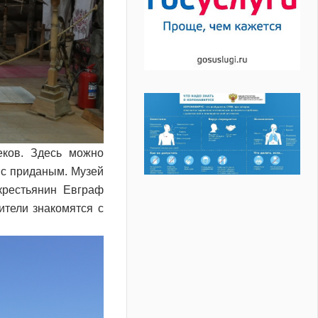
еков. Здесь можно
и с приданым. Музей
крестьянин Евграф
ители знакомятся с