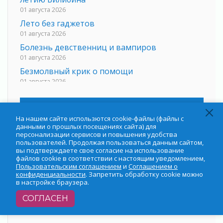
01 августа 2026
Лето без гаджетов
01 августа 2026
Болезнь девственниц и вампиров
01 августа 2026
Безмолвный крик о помощи
01 августа 2026
В музей всей семьёй
01 августа 2026
«
Август 2026
»
Без заявлений и очередей
На нашем сайте использются cookie-файлы (файлы с
данными о прошлых посещениях сайта) для
01 августа 2026
Пн
Вт
Ср
Чт
Пт
Сб
Вс
персонализации сервисов и повышения удобства
Не женское это дело...уверены?
пользователей. Продолжая пользоваться данным сайтом,
вы подтверждаете свое согласие на использование
1
2
01 августа 2026
файлов cookie в соответствии с настоящим уведомлением,
3
4
5
6
7
8
9
Все силы в кулак
Пользовательским соглашением
и
Соглашением о
конфиденциальности
. Запретить обработку cookie можно
01 августа 2026
10
11
12
13
14
15
16
в настройке браузера.
17
18
19
20
21
22
23
Айда на пляж!
24
25
26
27
28
29
30
СОГЛАСЕН
01 августа 2026
31
Один в поле — не воин