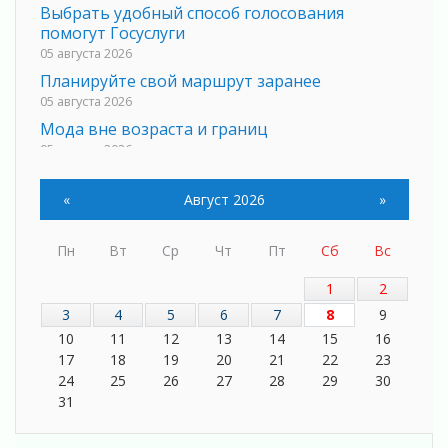
Выбрать удобный способ голосования
помогут Госуслуги
05 августа 2026
Планируйте свой маршрут заранее
05 августа 2026
Мода вне возраста и границ
05 августа 2026
Марафон обновлений
05 августа 2026
«
Август 2026
»
Добровольцы огненного фронта
05 августа 2026
Пн
Вт
Ср
Чт
Пт
Сб
Вс
С заботой о здоровье
1
2
05 августа 2026
3
4
5
6
7
8
9
Лучшая из лучших
10
11
12
13
14
15
16
05 августа 2026
17
18
19
20
21
22
23
Пульс региона
24
25
26
27
28
29
30
05 августа 2026
31
«Результат командный, заслуга каждого
ведомства и муниципалитета»