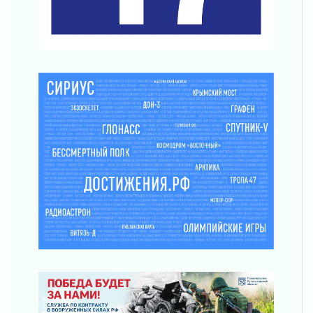
03 августа 2026
Ладожский мост полностью закроют на два
часа
03 августа 2026
Музеи Ленобласти обновляют пространства
03 августа 2026
Новая площадка: 2027
03 августа 2026
Часть медиков в Ленобласти сможет
рассчитывать на доплату от региона
03 августа 2026
За сутки в Ленинградской области
ликвидировали 10 пожаров
03 августа 2026
Клюква наливается, но в корзинку пока не
просится
03 августа 2026
Строительные компании Ленобласти
подняли зарплаты почти на 40% за год
03 августа 2026