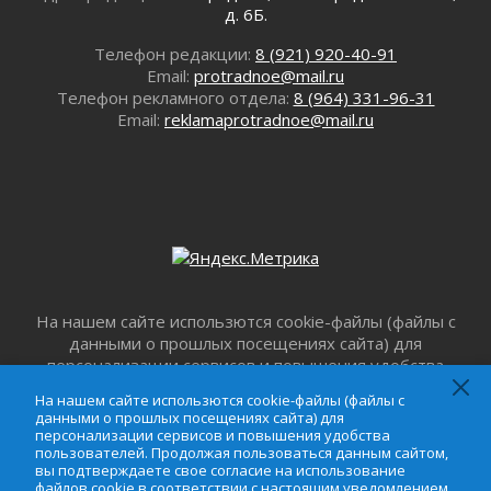
д. 6Б.
Юхла, мука, кантеле и Водяной
01 августа 2026
Телефон редакции:
8 (921) 920-40-91
Лето катится с горки
Email:
protradnoe@mail.ru
Телефон рекламного отдела:
8 (964) 331-96-31
01 августа 2026
Email:
reklamaprotradnoe@mail.ru
В Ленобласти открылась экспозиция к 150-
летию Билибина
01 августа 2026
Лето без гаджетов
01 августа 2026
Болезнь девственниц и вампиров
01 августа 2026
Безмолвный крик о помощи
На нашем сайте использются cookie-файлы (файлы с
01 августа 2026
данными о прошлых посещениях сайта) для
В музей всей семьёй
персонализации сервисов и повышения удобства
01 августа 2026
пользователей. Продолжая пользоваться данным
На нашем сайте использются cookie-файлы (файлы с
сайтом, вы подтверждаете свое согласие на
Без заявлений и очередей
данными о прошлых посещениях сайта) для
использование файлов cookie в соответствии с
01 августа 2026
персонализации сервисов и повышения удобства
настоящим уведомлением,
Пользовательским
пользователей. Продолжая пользоваться данным сайтом,
Не женское это дело...уверены?
вы подтверждаете свое согласие на использование
соглашением
и
Соглашением о
01 августа 2026
файлов cookie в соответствии с настоящим уведомлением,