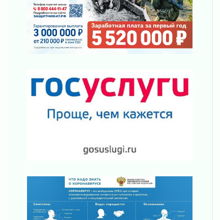
Шесть новых жизней в честь дня рождения
Ленинградской области
03 августа 2026
Уроки безопасности для детей и взрослых
03 августа 2026
Ленобласть отмечает День Воздушно-
десантных войск
02 августа 2026
«Активное лето»
02 августа 2026
Ленобласть отметила заслуги жителей перед
регионом и страной
02 августа 2026
Ладога — не пруд
02 августа 2026
ПСК через Гослуслуги напомнит жителям
Ленинградской области о неоплаченных
счетах
02 августа 2026