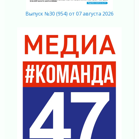
Память, сталь и музыка
04 августа 2026
Выпуск №30 (954) от 07 августа 2026
Регион готовится к выборам
04 августа 2026
Никакого принуждения, только письменное
согласие
04 августа 2026
Без риска для здоровья и кошелька
04 августа 2026
Важная информация
04 августа 2026
Что делать со сбережениями
04 августа 2026
Награды нашли строителей
03 августа 2026
Ленобласть повышает производительность
труда в ЖКХ
03 августа 2026
Поддержка волонтерских объединений