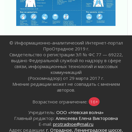
Пропавшего подростка нашли в Кировском
районе Ленобласти
02 августа 2026
Жителям Ленобласти напомнили, как
действовать при укусе клеща
02 августа 2026
© Информационно-аналитический Интернет-портал
В Ивангороде назвали новых почетных
ПроОтрадное 2019 г.
граждан Ленинградской области
Свидетельство о регистрации ЭЛ № ФС 77 — 69222,
02 августа 2026
выдано Федеральной службой по надзору в сфере
Готовность №1
связи, информационных технологий и массовых
02 августа 2026
коммуникаций
Километровые столбы «Дороги жизни»
(Роскомнадзор) от 29 марта 2017 г.
отправили на реставрацию
Мнение редакции может не совпадать с мнением
авторов.
02 августа 2026
Ленобласть внедрила передовую подготовку
Возрастное ограничение:
16+
операторов БПЛА
02 августа 2026
Учредитель:
ООО «Невская волна»
В Ивангороде появилась «Избушка-
Главный редактор:
Алексеева Елена Викторовна
воробушка»
E-mail:
protradnoe@mail.ru
Адрес редакции:
г. Отрадное, Ленинградское шоссе,
02 августа 2026