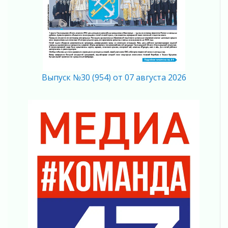
Вниманию автомобилистов!
04 августа 2026
Память, сталь и музыка
04 августа 2026
Регион готовится к выборам
04 августа 2026
Никакого принуждения, только письменное
Выпуск №30 (954) от 07 августа 2026
согласие
04 августа 2026
Без риска для здоровья и кошелька
04 августа 2026
Важная информация
04 августа 2026
Что делать со сбережениями
04 августа 2026
Награды нашли строителей
03 августа 2026
Ленобласть повышает производительность
труда в ЖКХ
03 августа 2026