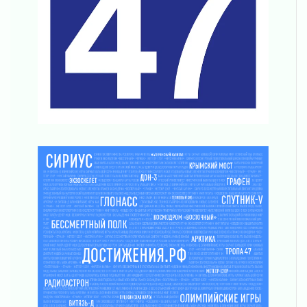
Поддержка волонтерских объединений
03 августа 2026
Ладожский мост полностью закроют на два
часа
03 августа 2026
Музеи Ленобласти обновляют пространства
03 августа 2026
Новая площадка: 2027
03 августа 2026
Часть медиков в Ленобласти сможет
рассчитывать на доплату от региона
03 августа 2026
За сутки в Ленинградской области
ликвидировали 10 пожаров
03 августа 2026
Клюква наливается, но в корзинку пока не
просится
03 августа 2026
Строительные компании Ленобласти