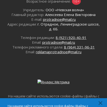
Возрастное ограничение:
16+
воробушка»
02 августа 2026
Учредитель:
ООО «Невская волна»
Юхла, мука, кантеле и Водяной
Главный редактор:
Алексеева Елена Викторовна
01 августа 2026
E-mail:
protradnoe@mail.ru
Адрес редакции:
г. Отрадное, Ленинградское шоссе,
Лето катится с горки
д. 6Б.
01 августа 2026
В Ленобласти открылась экспозиция к 150-
Телефон редакции:
8 (921) 920-40-91
летию Билибина
Email:
protradnoe@mail.ru
01 августа 2026
Телефон рекламного отдела:
8 (964) 331-96-31
Email:
reklamaprotradnoe@mail.ru
Лето без гаджетов
01 августа 2026
Болезнь девственниц и вампиров
01 августа 2026
Безмолвный крик о помощи
01 августа 2026
В музей всей семьёй
01 августа 2026
На нашем сайте использются cookie-файлы (файлы с
Без заявлений и очередей
данными о прошлых посещениях сайта) для
01 августа 2026
персонализации сервисов и повышения удобства
На нашем сайте использются cookie-файлы (файлы с