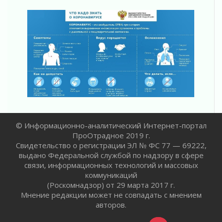
счетах
02 августа 2026
Пропавшего подростка нашли в Кировском
районе Ленобласти
02 августа 2026
Жителям Ленобласти напомнили, как
действовать при укусе клеща
02 августа 2026
В Ивангороде назвали новых почетных
граждан Ленинградской области
02 августа 2026
© Информационно-аналитический Интернет-портал
Готовность №1
ПроОтрадное 2019 г.
02 августа 2026
Свидетельство о регистрации ЭЛ № ФС 77 — 69222,
Километровые столбы «Дороги жизни»
выдано Федеральной службой по надзору в сфере
отправили на реставрацию
связи, информационных технологий и массовых
02 августа 2026
коммуникаций
Ленобласть внедрила передовую подготовку
(Роскомнадзор) от 29 марта 2017 г.
операторов БПЛА
Мнение редакции может не совпадать с мнением
02 августа 2026
авторов.
В Ивангороде появилась «Избушка-