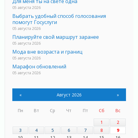
Для меня ты на свете одна
05 августа 2026
Выбрать удобный способ голосования
помогут Госуслуги
05 августа 2026
Планируйте свой маршрут заранее
05 августа 2026
Мода вне возраста и границ
05 августа 2026
Марафон обновлений
05 августа 2026
Добровольцы огненного фронта
05 августа 2026
«
Август 2026
»
С заботой о здоровье
05 августа 2026
Лучшая из лучших
Пн
Вт
Ср
Чт
Пт
Сб
Вс
05 августа 2026
1
2
Пульс региона
3
4
5
6
7
8
9
05 августа 2026
10
11
12
13
14
15
16