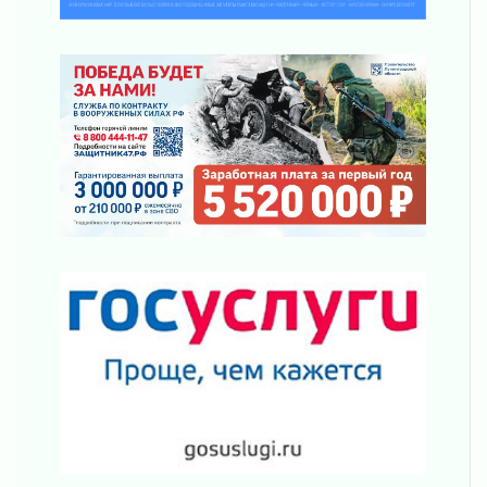
подняли зарплаты почти на 40% за год
03 августа 2026
Шесть новых жизней в честь дня рождения
Ленинградской области
03 августа 2026
Уроки безопасности для детей и взрослых
03 августа 2026
Ленобласть отмечает День Воздушно-
десантных войск
02 августа 2026
«Активное лето»
02 августа 2026
Ленобласть отметила заслуги жителей перед
регионом и страной
02 августа 2026
Ладога — не пруд
02 августа 2026
ПСК через Гослуслуги напомнит жителям
Ленинградской области о неоплаченных