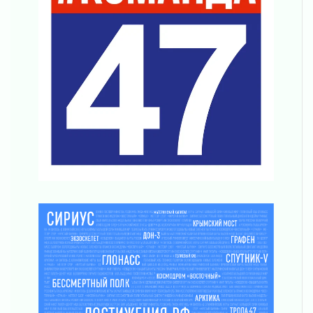
03 августа 2026
Строительные компании Ленобласти
подняли зарплаты почти на 40% за год
03 августа 2026
Шесть новых жизней в честь дня рождения
Ленинградской области
03 августа 2026
Уроки безопасности для детей и взрослых
03 августа 2026
Ленобласть отмечает День Воздушно-
десантных войск
02 августа 2026
«Активное лето»
02 августа 2026
Ленобласть отметила заслуги жителей перед
регионом и страной
02 августа 2026
Ладога — не пруд
02 августа 2026