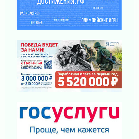
ПСК через Гослуслуги напомнит жителям
Ленинградской области о неоплаченных
счетах
02 августа 2026
Пропавшего подростка нашли в Кировском
районе Ленобласти
02 августа 2026
Жителям Ленобласти напомнили, как
действовать при укусе клеща
02 августа 2026
В Ивангороде назвали новых почетных
граждан Ленинградской области
02 августа 2026
Готовность №1
02 августа 2026
Километровые столбы «Дороги жизни»
отправили на реставрацию
02 августа 2026
Ленобласть внедрила передовую подготовку
операторов БПЛА