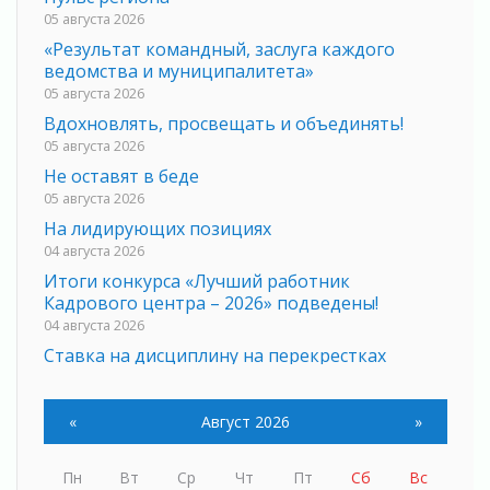
05 августа 2026
«Результат командный, заслуга каждого
ведомства и муниципалитета»
05 августа 2026
Вдохновлять, просвещать и объединять!
05 августа 2026
Не оставят в беде
05 августа 2026
На лидирующих позициях
04 августа 2026
Итоги конкурса «Лучший работник
Кадрового центра – 2026» подведены!
04 августа 2026
Ставка на дисциплину на перекрестках
04 августа 2026
В Ленобласти растет потребление
«
Август 2026
»
мобильного трафика
04 августа 2026
Пн
Вт
Ср
Чт
Пт
Сб
Вс
Полумрак бьёт по карману