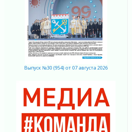
труда в ЖКХ
03 августа 2026
Поддержка волонтерских объединений
03 августа 2026
Ладожский мост полностью закроют на два
часа
03 августа 2026
Музеи Ленобласти обновляют пространства
03 августа 2026
Новая площадка: 2027
Выпуск №30 (954) от 07 августа 2026
03 августа 2026
Часть медиков в Ленобласти сможет
рассчитывать на доплату от региона
03 августа 2026
За сутки в Ленинградской области
ликвидировали 10 пожаров
03 августа 2026
Клюква наливается, но в корзинку пока не
просится