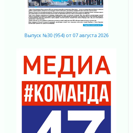
Ставка на дисциплину на перекрестках
04 августа 2026
В Ленобласти растет потребление
мобильного трафика
04 августа 2026
Полумрак бьёт по карману
Выпуск №30 (954) от 07 августа 2026
04 августа 2026
Вниманию автомобилистов!
04 августа 2026
Память, сталь и музыка
04 августа 2026
Регион готовится к выборам
04 августа 2026
Никакого принуждения, только письменное
согласие
04 августа 2026
Без риска для здоровья и кошелька
04 августа 2026
Важная информация
04 августа 2026