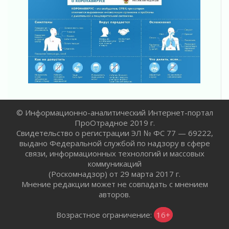
Ленобласть отметила заслуги жителей перед
регионом и страной
02 августа 2026
Ладога — не пруд
02 августа 2026
ПСК через Гослуслуги напомнит жителям
Ленинградской области о неоплаченных
счетах
02 августа 2026
Пропавшего подростка нашли в Кировском
© Информационно-аналитический Интернет-портал
районе Ленобласти
ПроОтрадное 2019 г.
02 августа 2026
Свидетельство о регистрации ЭЛ № ФС 77 — 69222,
Жителям Ленобласти напомнили, как
выдано Федеральной службой по надзору в сфере
действовать при укусе клеща
связи, информационных технологий и массовых
коммуникаций
02 августа 2026
(Роскомнадзор) от 29 марта 2017 г.
В Ивангороде назвали новых почетных
Мнение редакции может не совпадать с мнением
граждан Ленинградской области
авторов.
02 августа 2026
Готовность №1
Возрастное ограничение:
16+
02 августа 2026