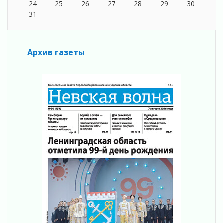
24
25
26
27
28
29
30
С заботой о здоровье
31
05 августа 2026
Лучшая из лучших
05 августа 2026
Архив газеты
Пульс региона
05 августа 2026
«Результат командный, заслуга каждого
ведомства и муниципалитета»
05 августа 2026
Вдохновлять, просвещать и объединять!
05 августа 2026
Не оставят в беде
05 августа 2026
На лидирующих позициях
04 августа 2026
Итоги конкурса «Лучший работник
Кадрового центра – 2026» подведены!
04 августа 2026