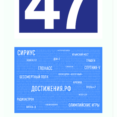
Что делать со сбережениями
04 августа 2026
Награды нашли строителей
03 августа 2026
Ленобласть повышает производительность
труда в ЖКХ
03 августа 2026
Поддержка волонтерских объединений
03 августа 2026
Ладожский мост полностью закроют на два
часа
03 августа 2026
Музеи Ленобласти обновляют пространства
03 августа 2026
Новая площадка: 2027
03 августа 2026
Часть медиков в Ленобласти сможет
рассчитывать на доплату от региона
03 августа 2026