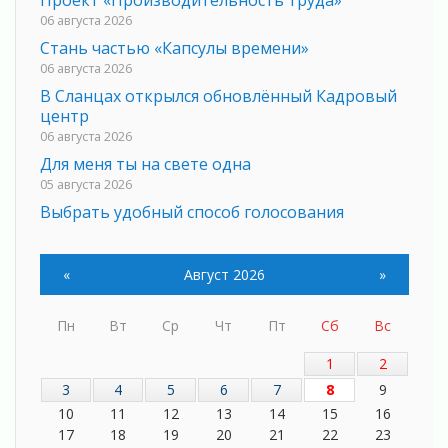
Проект «Производительность труда»
06 августа 2026
Стань частью «Капсулы времени»
06 августа 2026
В Сланцах открылся обновлённый Кадровый
центр
06 августа 2026
Для меня ты на свете одна
05 августа 2026
Выбрать удобный способ голосования
помогут Госуслуги
05 августа 2026
«
Август 2026
»
Планируйте свой маршрут заранее
05 августа 2026
Пн
Вт
Ср
Чт
Пт
Сб
Вс
Мода вне возраста и границ
05 августа 2026
1
2
Марафон обновлений
3
4
5
6
7
8
9
05 августа 2026
10
11
12
13
14
15
16
Добровольцы огненного фронта
17
18
19
20
21
22
23
05 августа 2026