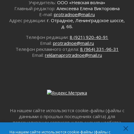
Учредитель:
ООО «Невская волна»
Километровые столбы «Дороги жизни»
Главный редактор:
Алексеева Елена Викторовна
отправили на реставрацию
E-mail:
protradnoe@mail.ru
02 августа 2026
Адрес редакции:
г. Отрадное, Ленинградское шоссе,
Ленобласть внедрила передовую подготовку
д. 6Б.
операторов БПЛА
Телефон редакции:
8 (921) 920-40-91
02 августа 2026
Email:
protradnoe@mail.ru
В Ивангороде появилась «Избушка-
Телефон рекламного отдела:
8 (964) 331-96-31
воробушка»
Email:
reklamaprotradnoe@mail.ru
02 августа 2026
Юхла, мука, кантеле и Водяной
01 августа 2026
Лето катится с горки
01 августа 2026
В Ленобласти открылась экспозиция к 150-
летию Билибина
01 августа 2026
На нашем сайте использются cookie-файлы (файлы с
Лето без гаджетов
данными о прошлых посещениях сайта) для
01 августа 2026
персонализации сервисов и повышения удобства
пользователей. Продолжая пользоваться данным
Болезнь девственниц и вампиров
На нашем сайте использются cookie-файлы (файлы с