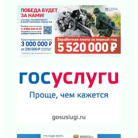
За сутки в Ленинградской области
ликвидировали 10 пожаров
03 августа 2026
Клюква наливается, но в корзинку пока не
просится
03 августа 2026
Строительные компании Ленобласти
подняли зарплаты почти на 40% за год
03 августа 2026
Шесть новых жизней в честь дня рождения
Ленинградской области
03 августа 2026
Уроки безопасности для детей и взрослых
03 августа 2026
Ленобласть отмечает День Воздушно-
десантных войск
02 августа 2026
«Активное лето»
02 августа 2026