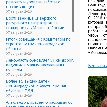
объединяе
ремонту и уровень заботы о
Ваш труд 
проживающих
показывае
07 августа 2026
Ленинград
Воспитанница Сиверского
С 2016 го
ресурсного центра прошла
который 
центра: о
стажировку в Минюсте России
работа в 
07 августа 2026
Чтобы ст
Итоги совещания с Комитетом по
платформе
строительству Ленинградской
помогать 
области
Напомним
«Молодежь
07 августа 2026
Ленобласть обновляет 91 км дорог,
ведущих к малым населенным
Вернуться
пунктам
07 августа 2026
Более 1,5 тысячи детей
Ленинградской области прошли
обучение ПДД
07 августа 2026
Александр Дрозденко рассказал об
итогах приемной кампании-2026