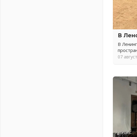
04 августа 2026
Никакого принуждения, только
письменное согласие
04 августа 2026
Без риска для здоровья и кошелька
В Лен
04 августа 2026
В Ленинг
Важная информация
простра
04 августа 2026
07 авгус
Что делать со сбережениями
04 августа 2026
Награды нашли строителей
03 августа 2026
Ленобласть повышает
производительность труда в ЖКХ
03 августа 2026
Поддержка волонтерских
объединений
03 августа 2026
Ладожский мост полностью