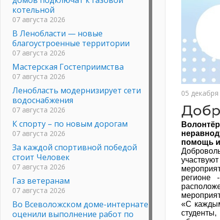
котельной
07 августа 2026
В Ленобласти — новые
благоустроенные территории
07 августа 2026
Мастерская Гостеприимства
07 августа 2026
Ленобласть модернизирует сети
05 декабря
водоснабжения
Добр
07 августа 2026
К спорту – по новым дорогам
Волонтё
07 августа 2026
неравнод
помощь и
За каждой спортивной победой
Добровол
стоит Человек
участвуют
07 августа 2026
мероприят
регионе 
Газ ветеранам
располож
07 августа 2026
мероприят
Во Всеволожском доме-интернате
«С каждым
оценили выполнение работ по
студенты,