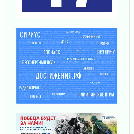
03 августа 2026
Ленобласть повышает производительность
труда в ЖКХ
03 августа 2026
Поддержка волонтерских объединений
03 августа 2026
Ладожский мост полностью закроют на два
часа
03 августа 2026
Музеи Ленобласти обновляют пространства
03 августа 2026
Новая площадка: 2027
03 августа 2026
Часть медиков в Ленобласти сможет
рассчитывать на доплату от региона
03 августа 2026
За сутки в Ленинградской области
ликвидировали 10 пожаров
03 августа 2026
Клюква наливается, но в корзинку пока не