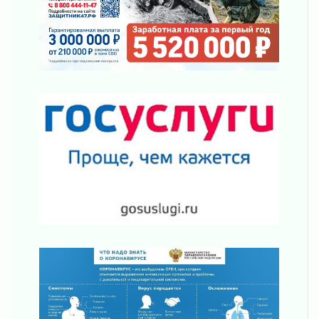
просится
03 августа 2026
Строительные компании Ленобласти
подняли зарплаты почти на 40% за год
03 августа 2026
Шесть новых жизней в честь дня рождения
Ленинградской области
03 августа 2026
Уроки безопасности для детей и взрослых
03 августа 2026
Ленобласть отмечает День Воздушно-
десантных войск
02 августа 2026
«Активное лето»
02 августа 2026
Ленобласть отметила заслуги жителей перед
регионом и страной
02 августа 2026
Ладога — не пруд