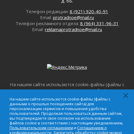
д. 6Б.
операторов БПЛА
02 августа 2026
Телефон редакции:
8 (921) 920-40-91
Email:
protradnoe@mail.ru
В Ивангороде появилась «Избушка-
Телефон рекламного отдела:
8 (964) 331-96-31
воробушка»
Email:
reklamaprotradnoe@mail.ru
02 августа 2026
Юхла, мука, кантеле и Водяной
01 августа 2026
Лето катится с горки
01 августа 2026
В Ленобласти открылась экспозиция к 150-
летию Билибина
01 августа 2026
На нашем сайте использются cookie-файлы (файлы с
Лето без гаджетов
данными о прошлых посещениях сайта) для
01 августа 2026
персонализации сервисов и повышения удобства
На нашем сайте использются cookie-файлы (файлы с
Болезнь девственниц и вампиров
пользователей. Продолжая пользоваться данным
данными о прошлых посещениях сайта) для
01 августа 2026
сайтом, вы подтверждаете свое согласие на
персонализации сервисов и повышения удобства
пользователей. Продолжая пользоваться данным сайтом,
использование файлов cookie в соответствии с
Безмолвный крик о помощи
вы подтверждаете свое согласие на использование
настоящим уведомлением,
Пользовательским
01 августа 2026
файлов cookie в соответствии с настоящим уведомлением,
соглашением
и
Соглашением о
Пользовательским соглашением
и
Соглашением о
В музей всей семьёй
конфиденциальности
. Запретить обработку cookie
конфиденциальности
. Запретить обработку cookie можно