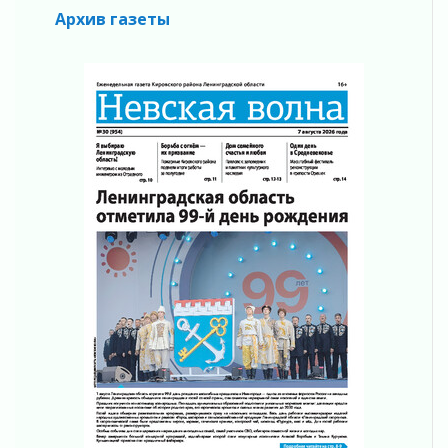
05 августа 2026
Архив газеты
Пульс региона
05 августа 2026
«Результат командный, заслуга каждого
ведомства и муниципалитета»
05 августа 2026
Вдохновлять, просвещать и объединять!
05 августа 2026
Не оставят в беде
05 августа 2026
На лидирующих позициях
04 августа 2026
Итоги конкурса «Лучший работник
Кадрового центра – 2026» подведены!
04 августа 2026
Ставка на дисциплину на перекрестках
04 августа 2026
В Ленобласти растет потребление
мобильного трафика
04 августа 2026