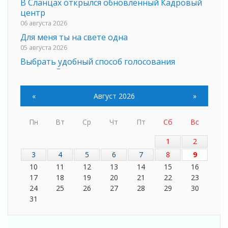
В Сланцах открылся обновлённый Кадровый
центр
06 августа 2026
Для меня ты на свете одна
05 августа 2026
Выбрать удобный способ голосования
помогут Госуслуги
05 августа 2026
Планируйте свой маршрут заранее
«
Август 2026
»
05 августа 2026
Мода вне возраста и границ
Пн
Вт
Ср
Чт
Пт
Сб
Вс
05 августа 2026
1
2
Марафон обновлений
3
4
5
6
7
8
9
05 августа 2026
10
11
12
13
14
15
16
Добровольцы огненного фронта
17
18
19
20
21
22
23
05 августа 2026
24
25
26
27
28
29
30
С заботой о здоровье
31
05 августа 2026
Лучшая из лучших