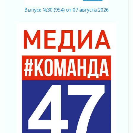
Полумрак бьёт по карману
Выпуск №30 (954) от 07 августа 2026
04 августа 2026
Вниманию автомобилистов!
04 августа 2026
Память, сталь и музыка
04 августа 2026
Регион готовится к выборам
04 августа 2026
Никакого принуждения, только письменное
согласие
04 августа 2026
Без риска для здоровья и кошелька
04 августа 2026
Важная информация
04 августа 2026
Что делать со сбережениями
04 августа 2026
Награды нашли строителей