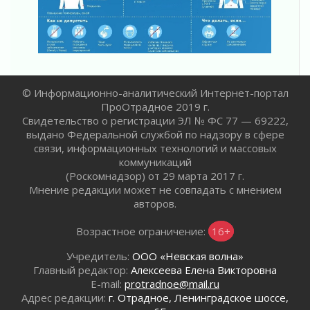
02 августа 2026
ПСК через Гослуслуги напомнит жителям
Ленинградской области о неоплаченных
счетах
02 августа 2026
Пропавшего подростка нашли в Кировском
© Информационно-аналитический Интернет-портал
районе Ленобласти
ПроОтрадное 2019 г.
02 августа 2026
Свидетельство о регистрации ЭЛ № ФС 77 — 69222,
Жителям Ленобласти напомнили, как
выдано Федеральной службой по надзору в сфере
действовать при укусе клеща
связи, информационных технологий и массовых
02 августа 2026
коммуникаций
(Роскомнадзор) от 29 марта 2017 г.
В Ивангороде назвали новых почетных
Мнение редакции может не совпадать с мнением
граждан Ленинградской области
авторов.
02 августа 2026
Готовность №1
Возрастное ограничение:
16+
02 августа 2026
Учредитель:
ООО «Невская волна»
Километровые столбы «Дороги жизни»
Главный редактор:
Алексеева Елена Викторовна
отправили на реставрацию
E-mail:
protradnoe@mail.ru
02 августа 2026
Адрес редакции:
г. Отрадное, Ленинградское шоссе,
Ленобласть внедрила передовую подготовку