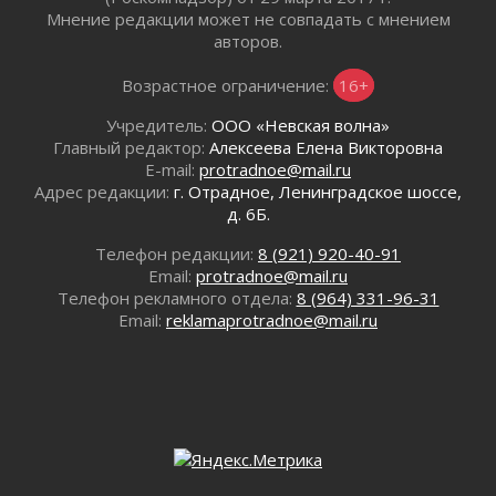
02 августа 2026
Мнение редакции может не совпадать с мнением
авторов.
В Ивангороде появилась «Избушка-
воробушка»
Возрастное ограничение:
16+
02 августа 2026
Юхла, мука, кантеле и Водяной
Учредитель:
ООО «Невская волна»
01 августа 2026
Главный редактор:
Алексеева Елена Викторовна
E-mail:
protradnoe@mail.ru
Лето катится с горки
Адрес редакции:
г. Отрадное, Ленинградское шоссе,
01 августа 2026
д. 6Б.
В Ленобласти открылась экспозиция к 150-
летию Билибина
Телефон редакции:
8 (921) 920-40-91
01 августа 2026
Email:
protradnoe@mail.ru
Телефон рекламного отдела:
8 (964) 331-96-31
Лето без гаджетов
Email:
reklamaprotradnoe@mail.ru
01 августа 2026
Болезнь девственниц и вампиров
01 августа 2026
Безмолвный крик о помощи
01 августа 2026
В музей всей семьёй
01 августа 2026