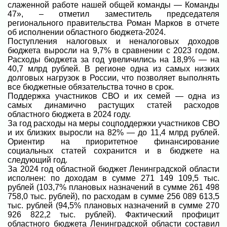
слаженной работе нашей общей команды — Команды
47», – отметил заместитель председателя
регионального правительства Роман Марков в отчете
об исполнении областного бюджета-2024.
Поступления налоговых и неналоговых доходов
бюджета выросли на 9,7% в сравнении с 2023 годом.
Расходы бюджета за год увеличились на 18,9% — на
40,7 млрд рублей. В регионе одна из самых низких
долговых нагрузок в России, что позволяет выполнять
все бюджетные обязательства точно в срок.
Поддержка участников СВО и их семей — одна из
самых динамично растущих статей расходов
областного бюджета в 2024 году.
За год расходы на меры соцподдержки участников СВО
и их близких выросли на 82% — до 11,4 млрд рублей.
Ориентир на приоритетное финансирование
социальных статей сохранится и в бюджете на
следующий год.
За 2024 год областной бюджет Ленинградской области
исполнен: по доходам в сумме 271 149 109,5 тыс.
рублей (103,7% плановых назначений в сумме 261 498
758,0 тыс. рублей), по расходам в сумме 256 089 613,5
тыс. рублей (94,5% плановых назначений в сумме 270
926 822,2 тыс. рублей). Фактический профицит
областного бюджета Ленинградской области составил