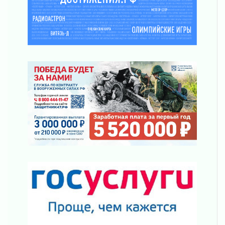
03 августа 2026
Строительные компании Ленобласти
подняли зарплаты почти на 40% за год
03 августа 2026
Шесть новых жизней в честь дня рождения
Ленинградской области
03 августа 2026
Уроки безопасности для детей и взрослых
03 августа 2026
Ленобласть отмечает День Воздушно-
десантных войск
02 августа 2026
«Активное лето»
02 августа 2026
Ленобласть отметила заслуги жителей перед
регионом и страной
02 августа 2026
Ладога — не пруд
02 августа 2026