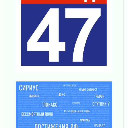
Ленобласть повышает производительность
труда в ЖКХ
03 августа 2026
Поддержка волонтерских объединений
03 августа 2026
Ладожский мост полностью закроют на два
часа
03 августа 2026
Музеи Ленобласти обновляют пространства
03 августа 2026
Новая площадка: 2027
03 августа 2026
Часть медиков в Ленобласти сможет
рассчитывать на доплату от региона
03 августа 2026
За сутки в Ленинградской области
ликвидировали 10 пожаров
03 августа 2026
Клюква наливается, но в корзинку пока не
просится