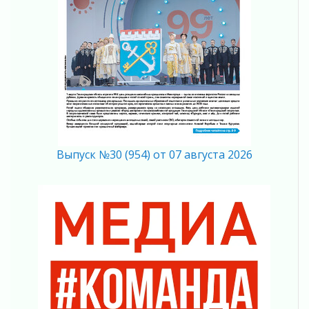
Полумрак бьёт по карману
04 августа 2026
Вниманию автомобилистов!
04 августа 2026
Память, сталь и музыка
04 августа 2026
Регион готовится к выборам
04 августа 2026
Никакого принуждения, только письменное
согласие
Выпуск №30 (954) от 07 августа 2026
04 августа 2026
Без риска для здоровья и кошелька
04 августа 2026
Важная информация
04 августа 2026
Что делать со сбережениями
04 августа 2026
Награды нашли строителей
03 августа 2026