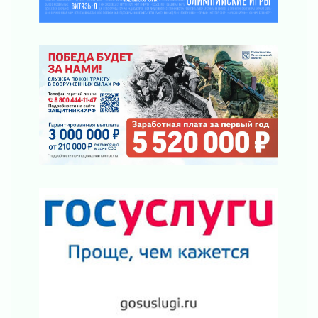
03 августа 2026
Ленобласть отмечает День Воздушно-
десантных войск
02 августа 2026
«Активное лето»
02 августа 2026
Ленобласть отметила заслуги жителей перед
регионом и страной
02 августа 2026
Ладога — не пруд
02 августа 2026
ПСК через Гослуслуги напомнит жителям
Ленинградской области о неоплаченных
счетах
02 августа 2026
Пропавшего подростка нашли в Кировском
районе Ленобласти
02 августа 2026
Жителям Ленобласти напомнили, как