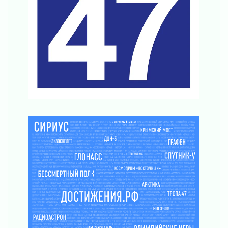
Музеи Ленобласти обновляют пространства
03 августа 2026
Новая площадка: 2027
03 августа 2026
Часть медиков в Ленобласти сможет
рассчитывать на доплату от региона
03 августа 2026
За сутки в Ленинградской области
ликвидировали 10 пожаров
03 августа 2026
Клюква наливается, но в корзинку пока не
просится
03 августа 2026
Строительные компании Ленобласти
подняли зарплаты почти на 40% за год
03 августа 2026
Шесть новых жизней в честь дня рождения
Ленинградской области
03 августа 2026
Уроки безопасности для детей и взрослых