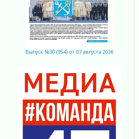
Никакого принуждения, только письменное
согласие
04 августа 2026
Без риска для здоровья и кошелька
04 августа 2026
Важная информация
04 августа 2026
Выпуск №30 (954) от 07 августа 2026
Что делать со сбережениями
04 августа 2026
Награды нашли строителей
03 августа 2026
Ленобласть повышает производительность
труда в ЖКХ
03 августа 2026
Поддержка волонтерских объединений
03 августа 2026
Ладожский мост полностью закроют на два
часа
03 августа 2026