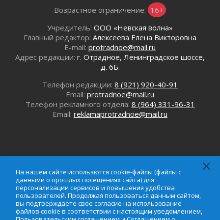
В Ленобласти открылась экспозиция к 150-
Возрастное ограничение:
16+
летию Билибина
Учредитель:
ООО «Невская волна»
01 августа 2026
Главный редактор:
Алексеева Елена Викторовна
Лето без гаджетов
E-mail:
protradnoe@mail.ru
01 августа 2026
Адрес редакции:
г. Отрадное, Ленинградское шоссе,
Болезнь девственниц и вампиров
д. 6Б.
01 августа 2026
Телефон редакции:
8 (921) 920-40-91
Безмолвный крик о помощи
Email:
protradnoe@mail.ru
01 августа 2026
Телефон рекламного отдела:
8 (964) 331-96-31
В музей всей семьёй
Email:
reklamaprotradnoe@mail.ru
01 августа 2026
Без заявлений и очередей
01 августа 2026
Не женское это дело...уверены?
01 августа 2026
На нашем сайте использются cookie-файлы (файлы с
данными о прошлых посещениях сайта) для
Все силы в кулак
персонализации сервисов и повышения удобства
01 августа 2026
пользователей. Продолжая пользоваться данным сайтом,
вы подтверждаете свое согласие на использование
На нашем сайте использются cookie-файлы (файлы с
Айда на пляж!
файлов cookie в соответствии с настоящим уведомлением,
данными о прошлых посещениях сайта) для
01 августа 2026
Пользовательским соглашением
и
Соглашением о