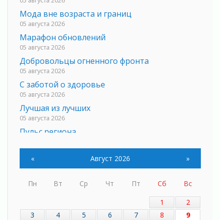
05 августа 2026
Мода вне возраста и границ
05 августа 2026
Марафон обновлений
05 августа 2026
Добровольцы огненного фронта
05 августа 2026
С заботой о здоровье
05 августа 2026
Лучшая из лучших
05 августа 2026
Пульс региона
05 августа 2026
«Результат командный, заслуга каждого
«
Август 2026
»
ведомства и муниципалитета»
05 августа 2026
Пн
Вт
Ср
Чт
Пт
Сб
Вс
Вдохновлять, просвещать и объединять!
05 августа 2026
1
2
Не оставят в беде
3
4
5
6
7
8
9