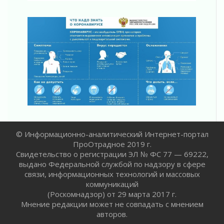
действовать при укусе клеща
02 августа 2026
В Ивангороде назвали новых почетных
граждан Ленинградской области
02 августа 2026
Готовность №1
02 августа 2026
Километровые столбы «Дороги жизни»
отправили на реставрацию
02 августа 2026
Ленобласть внедрила передовую подготовку
операторов БПЛА
© Информационно-аналитический Интернет-портал
02 августа 2026
ПроОтрадное 2019 г.
В Ивангороде появилась «Избушка-
Свидетельство о регистрации ЭЛ № ФС 77 — 69222,
воробушка»
выдано Федеральной службой по надзору в сфере
02 августа 2026
связи, информационных технологий и массовых
Юхла, мука, кантеле и Водяной
коммуникаций
(Роскомнадзор) от 29 марта 2017 г.
01 августа 2026
Мнение редакции может не совпадать с мнением
Лето катится с горки
авторов.
01 августа 2026