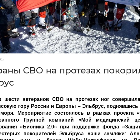
25
раны СВО на протезах покори
рус
з шести ветеранов СВО на протезах ног совершил
сокую гору России и Европы – Эльбрус, поднявшись 
моря. Мероприятие состоялось в рамках проекта 
ованного Группой компаний «Мой медицинский ц
ования «Бионика 2.0» при поддержке фонда «Защит
естерых покорителей Эльбруса наши земляки: Але