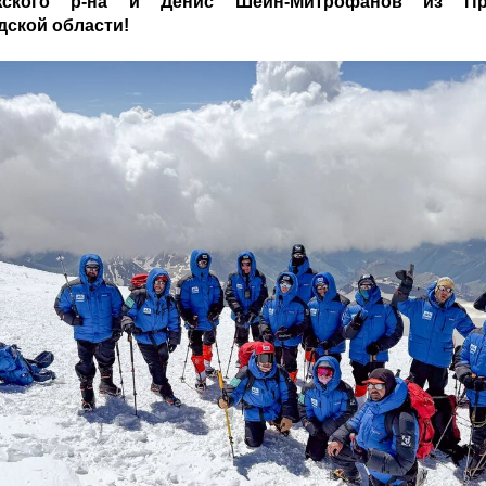
жского р-на и Денис Шейн-Митрофанов из При
дской области!