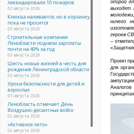
ликвидировали 10 пожаров
опорой дл
03 августа 2026
выходят 
молодежи,
Клюква наливается, но в корзинку
ничего н
пока не просится
изготовл
03 августа 2026
героев СВ
Строительные компании
–
отметил
Ленобласти подняли зарплаты
«Защитник
почти на 40% за год
03 августа 2026
Проект пр
Шесть новых жизней в честь дня
для орган
рождения Ленинградской области
Государс
03 августа 2026
ампутаци
Уроки безопасности для детей и
Аналогов
взрослых
принципах
03 августа 2026
Ленобласть отмечает День
Воздушно-десантных войск
02 августа 2026
«Активное лето»
02 августа 2026