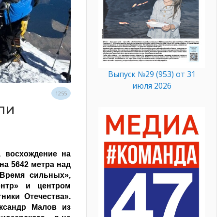
Выпуск №29 (953) от 31
июля 2026
1255
ли
а восхождение на
на 5642 метра над
«Время сильных»,
ентр» и центром
ники Отечества».
ксандр Малов из