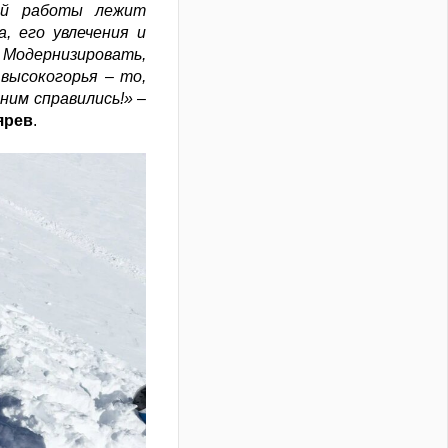
шей работы лежит
, его увлечения и
Модернизировать,
 высокогорья
–
то,
ним справились!»
–
ярев
.