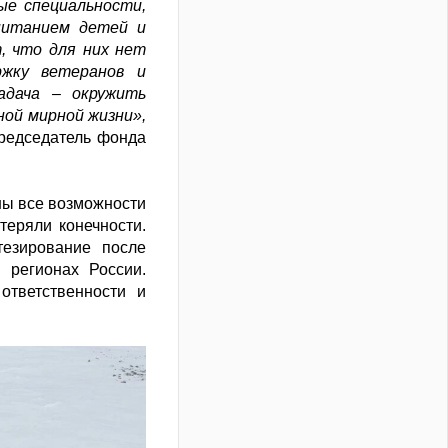
ые специальности,
питанием детей и
, что для них нет
ржку ветеранов и
адача – окружить
ной мирной жизни»,
председатель фонда
аны все возможности
теряли конечности.
тезирование после
 регионах России.
ответственности и