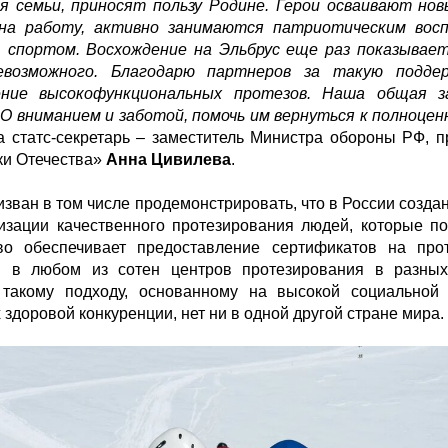
я семьи, приносят пользу Родине. Герои осваивают нов
на работу, активно занимаются патриотическим вос
 спортом. Восхождение на Эльбрус еще раз показывает
евозможного. Благодарю партнеров за такую подде
ение высокофункциональных протезов. Наша общая з
О вниманием и заботой, помочь им вернуться к полноцен
а
статс-секретарь – заместитель Министра обороны РФ, 
и Отечества»
Анна Цивилева
.
изван в том числе продемонстрировать, что в России созд
изации качественного протезирования людей, которые по
тво обеспечивает предоставление сертификатов на про
и в любом из сотен центров протезирования в разных
 такому подходу, основанному на высокой социальной 
 здоровой конкуренции, нет ни в одной другой стране мира.