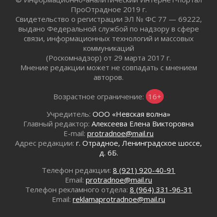
Километровые столбы «Дороги жизни»
ПроОтрадное 2019 г.
отправили на реставрацию
Свидетельство о регистрации ЭЛ № ФС 77 — 69222,
02 августа 2026
выдано Федеральной службой по надзору в сфере
связи, информационных технологий и массовых
Ленобласть внедрила передовую подготовку
коммуникаций
операторов БПЛА
(Роскомнадзор) от 29 марта 2017 г.
02 августа 2026
Мнение редакции может не совпадать с мнением
В Ивангороде появилась «Избушка-
авторов.
воробушка»
02 августа 2026
Возрастное ограничение:
16+
Юхла, мука, кантеле и Водяной
Учредитель:
ООО «Невская волна»
01 августа 2026
Главный редактор:
Алексеева Елена Викторовна
Лето катится с горки
E-mail:
protradnoe@mail.ru
01 августа 2026
Адрес редакции:
г. Отрадное, Ленинградское шоссе,
д. 6Б.
В Ленобласти открылась экспозиция к 150-
летию Билибина
Телефон редакции:
8 (921) 920-40-91
01 августа 2026
Email:
protradnoe@mail.ru
Лето без гаджетов
Телефон рекламного отдела:
8 (964) 331-96-31
01 августа 2026
Email:
reklamaprotradnoe@mail.ru
Болезнь девственниц и вампиров