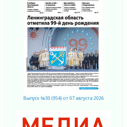
Ставка на дисциплину на перекрестках
04 августа 2026
В Ленобласти растет потребление
мобильного трафика
04 августа 2026
Полумрак бьёт по карману
04 августа 2026
Вниманию автомобилистов!
04 августа 2026
Память, сталь и музыка
04 августа 2026
Регион готовится к выборам
04 августа 2026
Никакого принуждения, только письменное
согласие
Выпуск №30 (954) от 07 августа 2026
04 августа 2026
Без риска для здоровья и кошелька
04 августа 2026
Важная информация
04 августа 2026