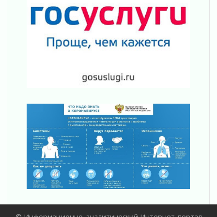
Ленобласть отметила заслуги жителей перед
регионом и страной
02 августа 2026
Ладога — не пруд
02 августа 2026
ПСК через Гослуслуги напомнит жителям
Ленинградской области о неоплаченных
счетах
02 августа 2026
Пропавшего подростка нашли в Кировском
районе Ленобласти
02 августа 2026
Жителям Ленобласти напомнили, как
действовать при укусе клеща
02 августа 2026
В Ивангороде назвали новых почетных
граждан Ленинградской области
02 августа 2026
Готовность №1
02 августа 2026
© Информационно-аналитический Интернет-портал