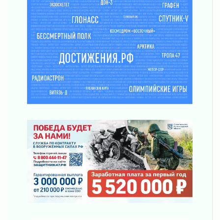
За сутки в Ленинградской области
ликвидировали 10 пожаров
03 августа 2026
Клюква наливается, но в корзинку пока не
просится
03 августа 2026
Строительные компании Ленобласти
подняли зарплаты почти на 40% за год
03 августа 2026
Шесть новых жизней в честь дня рождения
Ленинградской области
03 августа 2026
Уроки безопасности для детей и взрослых
03 августа 2026
Ленобласть отмечает День Воздушно-
десантных войск
02 августа 2026
«Активное лето»
02 августа 2026