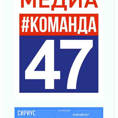
Что делать со сбережениями
04 августа 2026
Награды нашли строителей
03 августа 2026
Ленобласть повышает производительность
труда в ЖКХ
03 августа 2026
Поддержка волонтерских объединений
03 августа 2026
Ладожский мост полностью закроют на два
часа
03 августа 2026
Музеи Ленобласти обновляют пространства
03 августа 2026
Новая площадка: 2027
03 августа 2026
Часть медиков в Ленобласти сможет
рассчитывать на доплату от региона
03 августа 2026