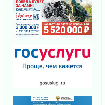
02 августа 2026
В Ивангороде назвали новых почетных
граждан Ленинградской области
02 августа 2026
Готовность №1
02 августа 2026
Километровые столбы «Дороги жизни»
отправили на реставрацию
02 августа 2026
Ленобласть внедрила передовую подготовку
операторов БПЛА
02 августа 2026
В Ивангороде появилась «Избушка-
воробушка»
02 августа 2026
Юхла, мука, кантеле и Водяной
01 августа 2026
Лето катится с горки
01 августа 2026