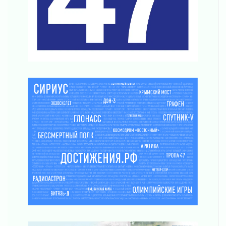
Ленобласть отмечает День Воздушно-
десантных войск
02 августа 2026
«Активное лето»
02 августа 2026
Ленобласть отметила заслуги жителей перед
регионом и страной
02 августа 2026
Ладога — не пруд
02 августа 2026
ПСК через Гослуслуги напомнит жителям
Ленинградской области о неоплаченных
счетах
02 августа 2026
Пропавшего подростка нашли в Кировском
районе Ленобласти
02 августа 2026
Жителям Ленобласти напомнили, как
действовать при укусе клеща