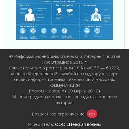
В Ленобласти открылась экспозиция к 150-
летию Билибина
01 августа 2026
Лето без гаджетов
01 августа 2026
Болезнь девственниц и вампиров
01 августа 2026
Безмолвный крик о помощи
01 августа 2026
© Информационно-аналитический Интернет-портал
В музей всей семьёй
ПроОтрадное 2019 г.
01 августа 2026
Свидетельство о регистрации ЭЛ № ФС 77 — 69222,
выдано Федеральной службой по надзору в сфере
Без заявлений и очередей
связи, информационных технологий и массовых
01 августа 2026
коммуникаций
Не женское это дело...уверены?
(Роскомнадзор) от 29 марта 2017 г.
01 августа 2026
Мнение редакции может не совпадать с мнением
авторов.
Все силы в кулак
01 августа 2026
Возрастное ограничение:
16+
Айда на пляж!
01 августа 2026
Учредитель:
ООО «Невская волна»