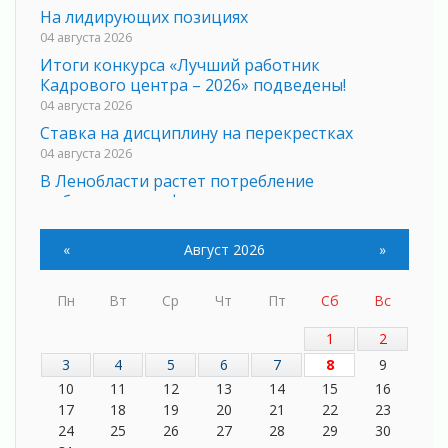
На лидирующих позициях
04 августа 2026
Итоги конкурса «Лучший работник
Кадрового центра – 2026» подведены!
04 августа 2026
Ставка на дисциплину на перекрестках
04 августа 2026
В Ленобласти растет потребление
мобильного трафика
04 августа 2026
Полумрак бьёт по карману
«
Август 2026
»
04 августа 2026
Вниманию автомобилистов!
Пн
Вт
Ср
Чт
Пт
Сб
Вс
04 августа 2026
1
2
Память, сталь и музыка
3
4
5
6
7
8
9
04 августа 2026
10
11
12
13
14
15
16
Регион готовится к выборам
17
18
19
20
21
22
23
04 августа 2026
24
25
26
27
28
29
30
Никакого принуждения, только письменное