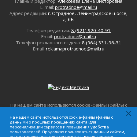
Главный редактор:
Алексеева Елена Викторовна
Один в поле — не воин
E-mail:
protradnoe@mail.ru
01 августа 2026
Адрес редакции:
г. Отрадное, Ленинградское шоссе,
Пик топливного кризиса в регионе прошёл
д. 6Б.
31 июля 2026
Телефон редакции:
8 (921) 920-40-91
О мужестве, долге и стойкости
Email:
protradnoe@mail.ru
31 июля 2026
Телефон рекламного отдела:
8 (964) 331-96-31
Ленинградцы — бойцам «Барс-Ленинградец»
Email:
reklamaprotradnoe@mail.ru
31 июля 2026
Маршрутами будущего — к заветной цели
31 июля 2026
«Корвет» на страже
31 июля 2026
Правила для жизни
31 июля 2026
С рабочим визитом
На нашем сайте использются cookie-файлы (файлы с
31 июля 2026
данными о прошлых посещениях сайта) для
персонализации сервисов и повышения удобства
На нашем сайте использются cookie-файлы (файлы с
В Шлиссельбурге прошла акция «Белый
данными о прошлых посещениях сайта) для
пользователей. Продолжая пользоваться данным
кораблик Памяти»
персонализации сервисов и повышения удобства
сайтом, вы подтверждаете свое согласие на
31 июля 2026
пользователей. Продолжая пользоваться данным сайтом,
использование файлов cookie в соответствии с
вы подтверждаете свое согласие на использование