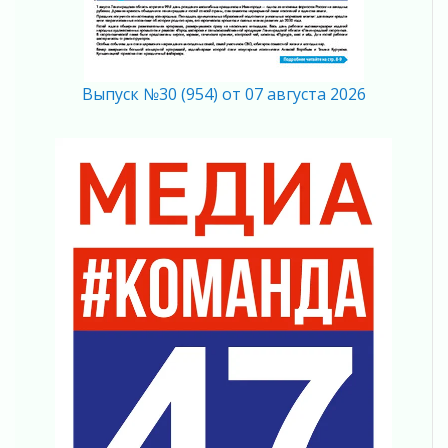
03 августа 2026
Новая площадка: 2027
03 августа 2026
Часть медиков в Ленобласти сможет
Выпуск №30 (954) от 07 августа 2026
рассчитывать на доплату от региона
03 августа 2026
За сутки в Ленинградской области
ликвидировали 10 пожаров
03 августа 2026
Клюква наливается, но в корзинку пока не
просится
03 августа 2026
Строительные компании Ленобласти
подняли зарплаты почти на 40% за год
03 августа 2026
Шесть новых жизней в честь дня рождения
Ленинградской области
03 августа 2026
Уроки безопасности для детей и взрослых
03 августа 2026