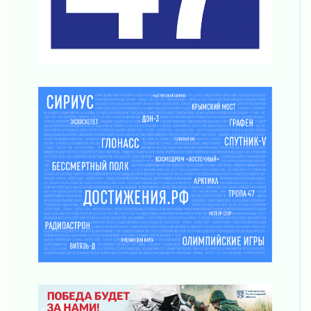
Поддержка волонтерских объединений
03 августа 2026
Ладожский мост полностью закроют на два
часа
03 августа 2026
Музеи Ленобласти обновляют пространства
03 августа 2026
Новая площадка: 2027
03 августа 2026
Часть медиков в Ленобласти сможет
рассчитывать на доплату от региона
03 августа 2026
За сутки в Ленинградской области
ликвидировали 10 пожаров
03 августа 2026
Клюква наливается, но в корзинку пока не
просится
03 августа 2026
Строительные компании Ленобласти
подняли зарплаты почти на 40% за год