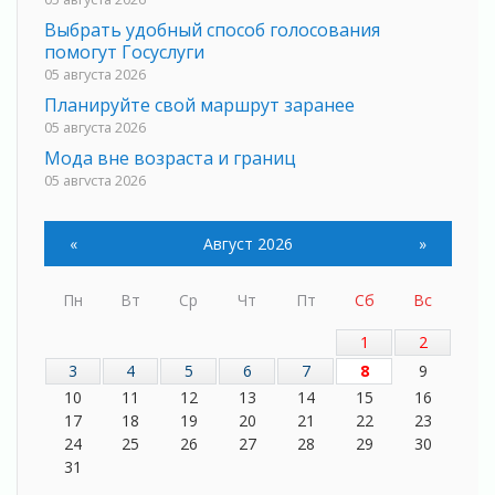
Выбрать удобный способ голосования
помогут Госуслуги
05 августа 2026
Планируйте свой маршрут заранее
05 августа 2026
Мода вне возраста и границ
05 августа 2026
Марафон обновлений
05 августа 2026
«
Август 2026
»
Добровольцы огненного фронта
05 августа 2026
Пн
Вт
Ср
Чт
Пт
Сб
Вс
С заботой о здоровье
05 августа 2026
1
2
Лучшая из лучших
3
4
5
6
7
8
9
05 августа 2026
10
11
12
13
14
15
16
17
18
19
20
21
22
23
Пульс региона
24
25
26
27
28
29
30
05 августа 2026
31
«Результат командный, заслуга каждого