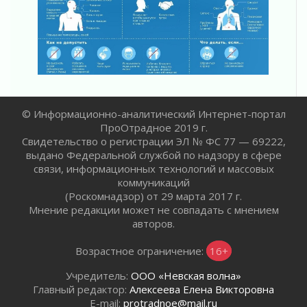
Пропавшего подростка нашли в Кировском
районе Ленобласти
02 августа 2026
Жителям Ленобласти напомнили, как
действовать при укусе клеща
02 августа 2026
В Ивангороде назвали новых почетных
© Информационно-аналитический Интернет-портал
граждан Ленинградской области
ПроОтрадное 2019 г.
02 августа 2026
Свидетельство о регистрации ЭЛ № ФС 77 — 69222,
выдано Федеральной службой по надзору в сфере
Готовность №1
связи, информационных технологий и массовых
02 августа 2026
коммуникаций
Километровые столбы «Дороги жизни»
(Роскомнадзор) от 29 марта 2017 г.
отправили на реставрацию
Мнение редакции может не совпадать с мнением
02 августа 2026
авторов.
Ленобласть внедрила передовую подготовку
операторов БПЛА
Возрастное ограничение:
16+
02 августа 2026
Учредитель:
ООО «Невская волна»
В Ивангороде появилась «Избушка-
Главный редактор:
Алексеева Елена Викторовна
воробушка»
E-mail:
protradnoe@mail.ru