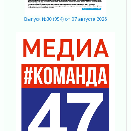
Память, сталь и музыка
04 августа 2026
Выпуск №30 (954) от 07 августа 2026
Регион готовится к выборам
04 августа 2026
Никакого принуждения, только письменное
согласие
04 августа 2026
Без риска для здоровья и кошелька
04 августа 2026
Важная информация
04 августа 2026
Что делать со сбережениями
04 августа 2026
Награды нашли строителей
03 августа 2026
Ленобласть повышает производительность
труда в ЖКХ
03 августа 2026