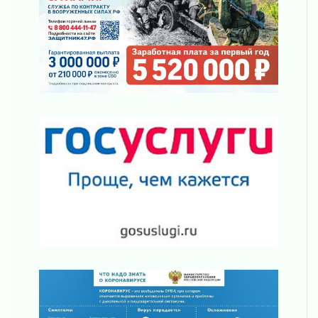
03 августа 2026
Шесть новых жизней в честь дня рождения
Ленинградской области
03 августа 2026
Уроки безопасности для детей и взрослых
03 августа 2026
Ленобласть отмечает День Воздушно-
десантных войск
02 августа 2026
«Активное лето»
02 августа 2026
Ленобласть отметила заслуги жителей перед
регионом и страной
02 августа 2026
Ладога — не пруд
02 августа 2026
ПСК через Гослуслуги напомнит жителям
Ленинградской области о неоплаченных
счетах
02 августа 2026