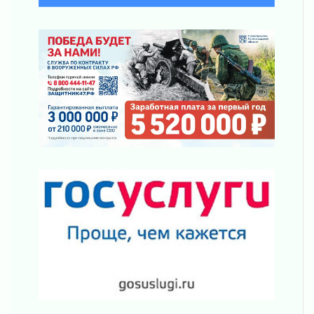
летию Билибина
01 августа 2026
Лето без гаджетов
01 августа 2026
Болезнь девственниц и вампиров
01 августа 2026
Безмолвный крик о помощи
01 августа 2026
В музей всей семьёй
01 августа 2026
Без заявлений и очередей
01 августа 2026
Не женское это дело...уверены?
01 августа 2026
Все силы в кулак
01 августа 2026
Айда на пляж!
01 августа 2026
Один в поле — не воин