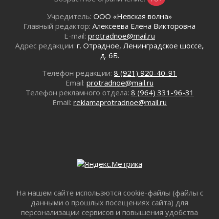
31 июля 2026
Учредитель:
ООО «Невская волна»
За сухими цифрами — реальная жизнь
Главный редактор:
Алексеева Елена Викторовна
31 июля 2026
E-mail:
protradnoe@mail.ru
От инженера-создателя к волонтёрам
Адрес редакции:
г. Отрадное, Ленинградское шоссе,
«Созидателям»
д. 6Б.
31 июля 2026
Телефон редакции:
8 (921) 920-40-91
Генеральная репетиция векового юбилея
Email:
protradnoe@mail.ru
31 июля 2026
Телефон рекламного отдела:
8 (964) 331-96-31
Открытое сердце и стремление делать добро
Email:
reklamaprotradnoe@mail.ru
31 июля 2026
Давайте разберемся!
30 июля 2026
Круглую ригу в Гатчине отреставрируют в
2027 году
30 июля 2026
Путешествие к западным рубежам
На нашем сайте использются cookie-файлы (файлы с
30 июля 2026
данными о прошлых посещениях сайта) для
Лаголовская общеобразовательная школа
персонализации сервисов и повышения удобства
откроется к концу сентября