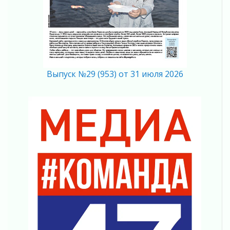
Ленобласть отмечает День Воздушно-
десантных войск
02 августа 2026
«Активное лето»
02 августа 2026
Ленобласть отметила заслуги жителей перед
Выпуск №29 (953) от 31 июля 2026
регионом и страной
02 августа 2026
Ладога — не пруд
02 августа 2026
ПСК через Гослуслуги напомнит жителям
Ленинградской области о неоплаченных
счетах
02 августа 2026
Пропавшего подростка нашли в Кировском
районе Ленобласти
02 августа 2026
Жителям Ленобласти напомнили, как
действовать при укусе клеща
02 августа 2026