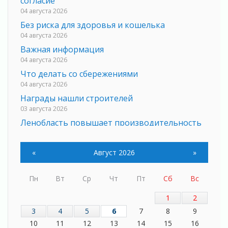
согласие
04 августа 2026
Без риска для здоровья и кошелька
04 августа 2026
Важная информация
04 августа 2026
Что делать со сбережениями
04 августа 2026
Награды нашли строителей
03 августа 2026
Ленобласть повышает производительность
труда в ЖКХ
03 августа 2026
«
Август 2026
»
Поддержка волонтерских объединений
03 августа 2026
Пн
Вт
Ср
Чт
Пт
Сб
Вс
Ладожский мост полностью закроют на два
часа
1
2
03 августа 2026
3
4
5
6
7
8
9
Музеи Ленобласти обновляют пространства
10
11
12
13
14
15
16
03 августа 2026