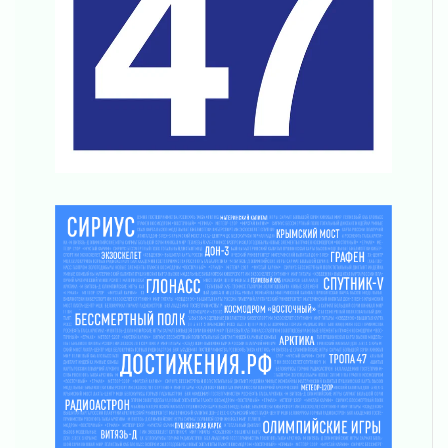
В Ивангороде назвали новых почетных
граждан Ленинградской области
02 августа 2026
Готовность №1
02 августа 2026
Километровые столбы «Дороги жизни»
отправили на реставрацию
02 августа 2026
Ленобласть внедрила передовую подготовку
операторов БПЛА
02 августа 2026
В Ивангороде появилась «Избушка-
воробушка»
02 августа 2026
Юхла, мука, кантеле и Водяной
01 августа 2026
Лето катится с горки
01 августа 2026
В Ленобласти открылась экспозиция к 150-