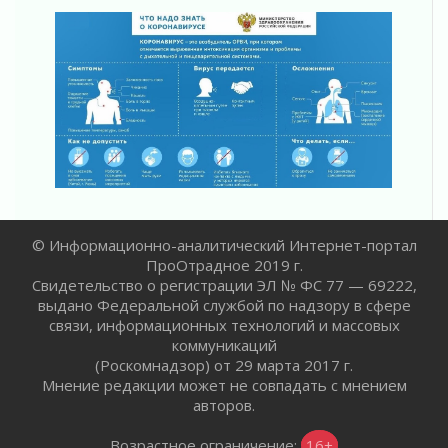
01 августа 2026
Пик топливного кризиса в регионе прошёл
31 июля 2026
О мужестве, долге и стойкости
31 июля 2026
Ленинградцы — бойцам «Барс-Ленинградец»
31 июля 2026
Маршрутами будущего — к заветной цели
31 июля 2026
«Корвет» на страже
© Информационно-аналитический Интернет-портал
31 июля 2026
ПроОтрадное 2019 г.
Правила для жизни
Свидетельство о регистрации ЭЛ № ФС 77 — 69222,
31 июля 2026
выдано Федеральной службой по надзору в сфере
связи, информационных технологий и массовых
С рабочим визитом
коммуникаций
31 июля 2026
(Роскомнадзор) от 29 марта 2017 г.
В Шлиссельбурге прошла акция «Белый
Мнение редакции может не совпадать с мнением
кораблик Памяти»
авторов.
31 июля 2026
Новые возможности для творчества
Возрастное ограничение:
16+