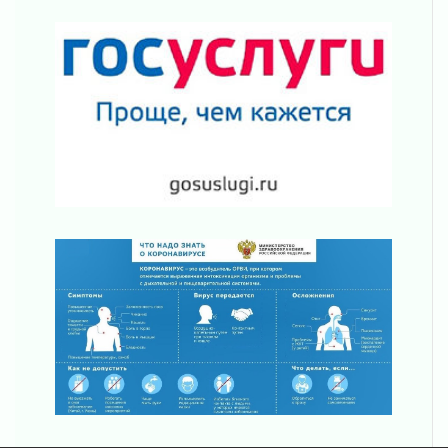
Уроки безопасности для детей и взрослых
03 августа 2026
Ленобласть отмечает День Воздушно-
десантных войск
02 августа 2026
«Активное лето»
02 августа 2026
Ленобласть отметила заслуги жителей перед
регионом и страной
02 августа 2026
Ладога — не пруд
02 августа 2026
ПСК через Гослуслуги напомнит жителям
Ленинградской области о неоплаченных
счетах
02 августа 2026
Пропавшего подростка нашли в Кировском
районе Ленобласти
02 августа 2026