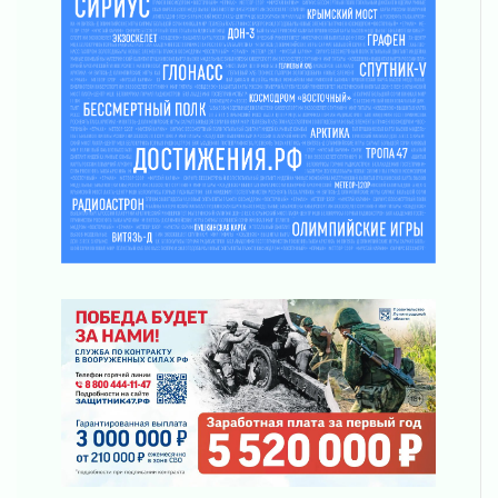
Музеи Ленобласти обновляют пространства
03 августа 2026
Новая площадка: 2027
03 августа 2026
Часть медиков в Ленобласти сможет
рассчитывать на доплату от региона
03 августа 2026
За сутки в Ленинградской области
ликвидировали 10 пожаров
03 августа 2026
Клюква наливается, но в корзинку пока не
просится
03 августа 2026
Строительные компании Ленобласти
подняли зарплаты почти на 40% за год
03 августа 2026
Шесть новых жизней в честь дня рождения
Ленинградской области
03 августа 2026