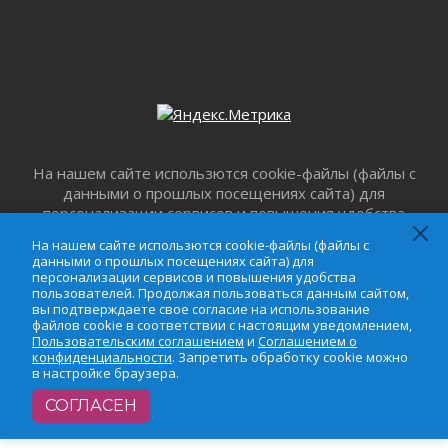
01 августа 2026
В Ленобласти открылась экспозиция к 150-
летию Билибина
01 августа 2026
Лето без гаджетов
01 августа 2026
Болезнь девственниц и вампиров
На нашем сайте использются cookie-файлы (файлы с
01 августа 2026
данными о прошлых посещениях сайта) для
Безмолвный крик о помощи
персонализации сервисов и повышения удобства
01 августа 2026
пользователей. Продолжая пользоваться данным
На нашем сайте использются cookie-файлы (файлы с
В музей всей семьёй
сайтом, вы подтверждаете свое согласие на
данными о прошлых посещениях сайта) для
01 августа 2026
использование файлов cookie в соответствии с
персонализации сервисов и повышения удобства
настоящим уведомлением,
Пользовательским
пользователей. Продолжая пользоваться данным сайтом,
Без заявлений и очередей
вы подтверждаете свое согласие на использование
соглашением
и
Соглашением о
01 августа 2026
файлов cookie в соответствии с настоящим уведомлением,
конфиденциальности
. Запретить обработку cookie
Пользовательским соглашением
и
Соглашением о
Не женское это дело...уверены?
можно в настройке браузера.
конфиденциальности
. Запретить обработку cookie можно
01 августа 2026
в настройке браузера.
Все силы в кулак
СОГЛАСЕН
01 августа 2026
Айда на пляж!