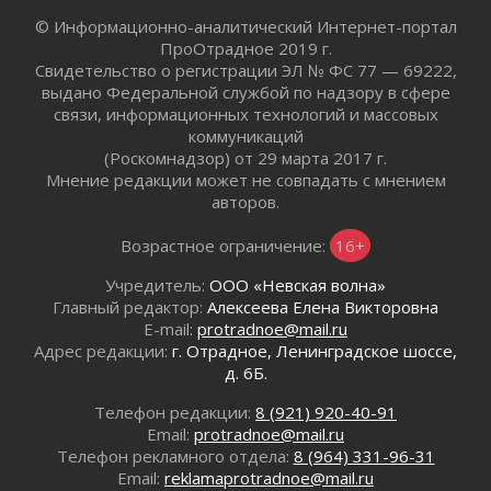
Жителям Ленобласти напомнили, как
действовать при укусе клеща
© Информационно-аналитический Интернет-портал
02 августа 2026
ПроОтрадное 2019 г.
Свидетельство о регистрации ЭЛ № ФС 77 — 69222,
В Ивангороде назвали новых почетных
выдано Федеральной службой по надзору в сфере
граждан Ленинградской области
связи, информационных технологий и массовых
02 августа 2026
коммуникаций
Готовность №1
(Роскомнадзор) от 29 марта 2017 г.
02 августа 2026
Мнение редакции может не совпадать с мнением
Километровые столбы «Дороги жизни»
авторов.
отправили на реставрацию
Возрастное ограничение:
16+
02 августа 2026
Ленобласть внедрила передовую подготовку
Учредитель:
ООО «Невская волна»
операторов БПЛА
Главный редактор:
Алексеева Елена Викторовна
02 августа 2026
E-mail:
protradnoe@mail.ru
В Ивангороде появилась «Избушка-
Адрес редакции:
г. Отрадное, Ленинградское шоссе,
воробушка»
д. 6Б.
02 августа 2026
Телефон редакции:
8 (921) 920-40-91
Юхла, мука, кантеле и Водяной
Email:
protradnoe@mail.ru
01 августа 2026
Телефон рекламного отдела:
8 (964) 331-96-31
Лето катится с горки
Email:
reklamaprotradnoe@mail.ru