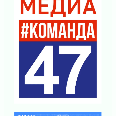
04 августа 2026
Никакого принуждения, только письменное
согласие
04 августа 2026
Без риска для здоровья и кошелька
04 августа 2026
Важная информация
04 августа 2026
Что делать со сбережениями
04 августа 2026
Награды нашли строителей
03 августа 2026
Ленобласть повышает производительность
труда в ЖКХ
03 августа 2026
Поддержка волонтерских объединений
03 августа 2026
Ладожский мост полностью закроют на два
часа
03 августа 2026