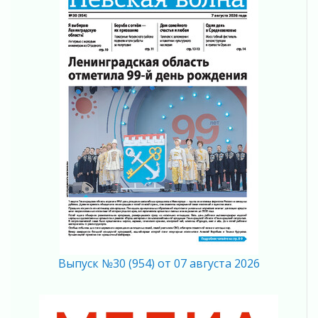
Не оставят в беде
05 августа 2026
На лидирующих позициях
04 августа 2026
Итоги конкурса «Лучший работник
Кадрового центра – 2026» подведены!
04 августа 2026
Ставка на дисциплину на перекрестках
04 августа 2026
В Ленобласти растет потребление
мобильного трафика
04 августа 2026
Полумрак бьёт по карману
04 августа 2026
Вниманию автомобилистов!
04 августа 2026
Выпуск №30 (954) от 07 августа 2026
Память, сталь и музыка
04 августа 2026
Регион готовится к выборам