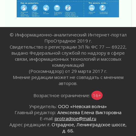
02 августа 2026
В Ивангороде назвали новых почетных
граждан Ленинградской области
02 августа 2026
Готовность №1
© Информационно-аналитический Интернет-портал
ПроОтрадное 2019 г.
02 августа 2026
Свидетельство о регистрации ЭЛ № ФС 77 — 69222,
Километровые столбы «Дороги жизни»
выдано Федеральной службой по надзору в сфере
отправили на реставрацию
связи, информационных технологий и массовых
02 августа 2026
коммуникаций
Ленобласть внедрила передовую подготовку
(Роскомнадзор) от 29 марта 2017 г.
операторов БПЛА
Мнение редакции может не совпадать с мнением
02 августа 2026
авторов.
В Ивангороде появилась «Избушка-
Возрастное ограничение:
16+
воробушка»
02 августа 2026
Учредитель:
ООО «Невская волна»
Юхла, мука, кантеле и Водяной
Главный редактор:
Алексеева Елена Викторовна
01 августа 2026
E-mail:
protradnoe@mail.ru
Адрес редакции:
г. Отрадное, Ленинградское шоссе,
Лето катится с горки
д. 6Б.
01 августа 2026