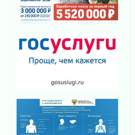
03 августа 2026
Ленобласть отмечает День Воздушно-
десантных войск
02 августа 2026
«Активное лето»
02 августа 2026
Ленобласть отметила заслуги жителей перед
регионом и страной
02 августа 2026
Ладога — не пруд
02 августа 2026
ПСК через Гослуслуги напомнит жителям
Ленинградской области о неоплаченных
счетах
02 августа 2026
Пропавшего подростка нашли в Кировском
районе Ленобласти
02 августа 2026
Жителям Ленобласти напомнили, как
действовать при укусе клеща