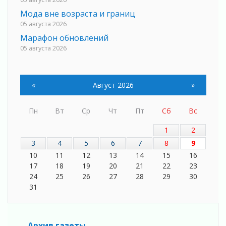
Мода вне возраста и границ
05 августа 2026
Марафон обновлений
05 августа 2026
Добровольцы огненного фронта
05 августа 2026
«
Август 2026
»
С заботой о здоровье
05 августа 2026
Лучшая из лучших
Пн
Вт
Ср
Чт
Пт
Сб
Вс
05 августа 2026
1
2
Пульс региона
3
4
5
6
7
8
9
05 августа 2026
10
11
12
13
14
15
16
«Результат командный, заслуга каждого
17
18
19
20
21
22
23
ведомства и муниципалитета»
24
25
26
27
28
29
30
05 августа 2026
31
Вдохновлять, просвещать и объединять!
05 августа 2026
Не оставят в беде
Архив газеты