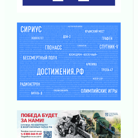
Музеи Ленобласти обновляют пространства
03 августа 2026
Новая площадка: 2027
03 августа 2026
Часть медиков в Ленобласти сможет
рассчитывать на доплату от региона
03 августа 2026
За сутки в Ленинградской области
ликвидировали 10 пожаров
03 августа 2026
Клюква наливается, но в корзинку пока не
просится
03 августа 2026
Строительные компании Ленобласти
подняли зарплаты почти на 40% за год
03 августа 2026
Шесть новых жизней в честь дня рождения
Ленинградской области
03 августа 2026
Уроки безопасности для детей и взрослых