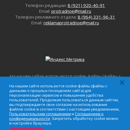
В Ленобласти открылась экспозиция к 150-
Телефон редакции:
8 (921) 920-40-91
летию Билибина
Email:
protradnoe@mail.ru
01 августа 2026
Телефон рекламного отдела:
8 (964) 331-96-31
Email:
reklamaprotradnoe@mail.ru
Лето без гаджетов
01 августа 2026
Болезнь девственниц и вампиров
01 августа 2026
Безмолвный крик о помощи
01 августа 2026
В музей всей семьёй
01 августа 2026
На нашем сайте использются cookie-файлы (файлы с
Без заявлений и очередей
данными о прошлых посещениях сайта) для
01 августа 2026
На нашем сайте использются cookie-файлы (файлы с
персонализации сервисов и повышения удобства
данными о прошлых посещениях сайта) для
Не женское это дело...уверены?
пользователей. Продолжая пользоваться данным
персонализации сервисов и повышения удобства
сайтом, вы подтверждаете свое согласие на
01 августа 2026
пользователей. Продолжая пользоваться данным сайтом,
вы подтверждаете свое согласие на использование
использование файлов cookie в соответствии с
Все силы в кулак
файлов cookie в соответствии с настоящим уведомлением,
настоящим уведомлением,
Пользовательским
01 августа 2026
Пользовательским соглашением
и
Соглашением о
соглашением
и
Соглашением о
конфиденциальности
. Запретить обработку cookie можно
Айда на пляж!
конфиденциальности
. Запретить обработку cookie
в настройке браузера.
01 августа 2026
можно в настройке браузера.