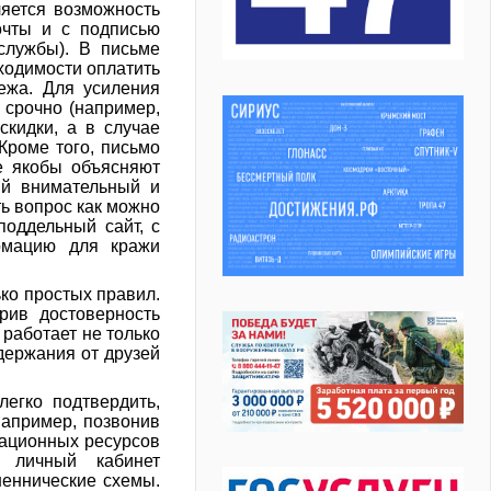
ляется возможность
очты и с подписью
службы). В письме
ходимости оплатить
ежа. Для усиления
 срочно (например,
скидки, а в случае
Кроме того, письмо
е якобы объясняют
ый внимательный и
ь вопрос как можно
поддельный сайт, с
рмацию для кражи
ко простых правил.
рив достоверность
 работает не только
держания от друзей
егко подтвердить,
апример, позвонив
ационных ресурсов
 личный кабинет
шеннические схемы.