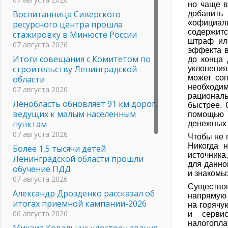
но чаще в
Воспитанница Сиверского
добавить
«официал
ресурсного центра прошла
содержитс
стажировку в Минюсте России
штраф ил
07 августа 2026
эффекта в
Итоги совещания с Комитетом по
до конца 
строительству Ленинградской
уклонения
может соп
области
необходи
07 августа 2026
рациональ
Ленобласть обновляет 91 км дорог,
быстрее. 
ведущих к малым населенным
помощью 
пунктам
денежных 
07 августа 2026
Чтобы не 
Никогда 
Более 1,5 тысячи детей
источника
Ленинградской области прошли
для данно
обучение ПДД
и знакомы
07 августа 2026
Существо
Александр Дрозденко рассказал об
напрямую 
итогах приемной кампании-2026
на горячу
06 августа 2026
и сервис
налогопла
Михаил Ковальчук удостоен звания