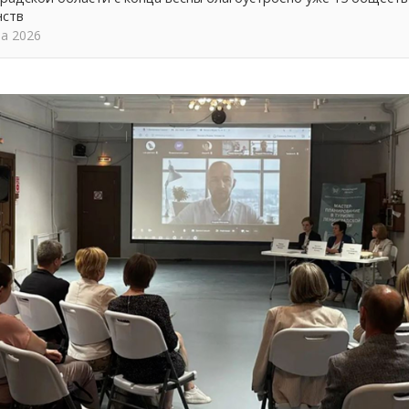
нств
та 2026