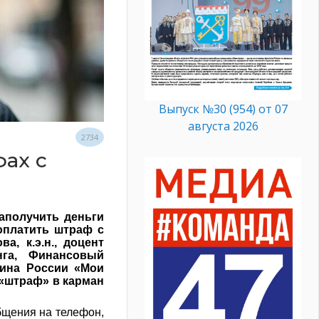
Выпуск №30 (954) от 07
августа 2026
2734
ах с
аполучить деньги
оплатить штраф с
, к.э.н., доцент
га, Финансовый
фина России «Мои
 «штраф» в карман
бщения на телефон,