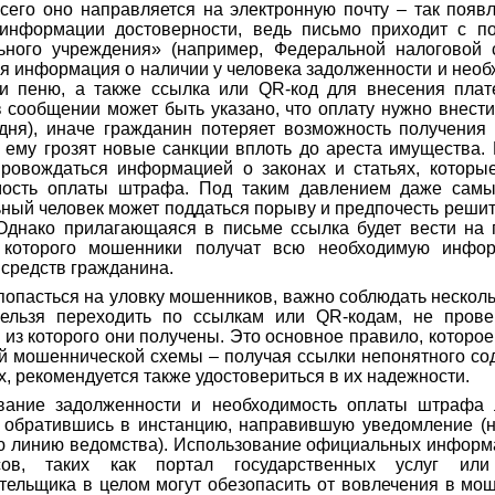
сего оно направляется на электронную почту – так появ
 информации достоверности, ведь письмо приходит с п
ьного учреждения» (например, Федеральной налоговой 
я информация о наличии у человека задолженности и необ
и пеню, а также ссылка или QR-код для внесения плат
 сообщении может быть указано, что оплату нужно внести
дня), иначе гражданин потеряет возможность получения 
 ему грозят новые санкции вплоть до ареста имущества. 
ровождаться информацией о законах и статьях, которы
мость оплаты штрафа. Под таким давлением даже сам
ный человек может поддаться порыву и предпочесть решит
Однако прилагающаяся в письме ссылка будет вести на 
которого мошенники получат всю необходимую инфо
средств гражданина.
попасться на уловку мошенников, важно соблюдать несколь
нельзя переходить по ссылкам или QR-кодам, не прове
, из которого они получены. Это основное правило, которое
й мошеннической схемы – получая ссылки непонятного со
х, рекомендуется также удостовериться в их надежности.
вание задолженности и необходимость оплаты штрафа л
обратившись в инстанцию, направившую уведомление (н
ю линию ведомства). Использование официальных информ
ов, таких как портал государственных услуг или
тельщика в целом могут обезопасить от вовлечения в мо