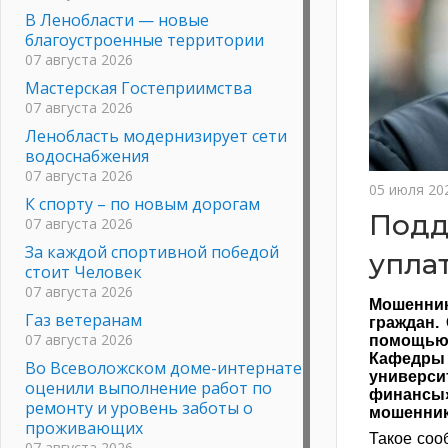
В Ленобласти — новые
благоустроенные территории
07 августа 2026
Мастерская Гостеприимства
07 августа 2026
Ленобласть модернизирует сети
водоснабжения
07 августа 2026
05 июля 20
К спорту – по новым дорогам
Подд
07 августа 2026
За каждой спортивной победой
упла
стоит Человек
07 августа 2026
Мошенник
Газ ветеранам
граждан.
07 августа 2026
помощью 
Кафедры
Во Всеволожском доме-интернате
универси
оценили выполнение работ по
финансы
ремонту и уровень заботы о
мошенни
проживающих
Такое соо
07 августа 2026