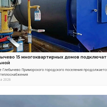
бычево 15 многоквартирных домов подключат 
ьной
ке Глебычево Приморского городского поселения продолжает
 теплоснабжения
та 2026