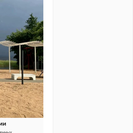
ии
венных