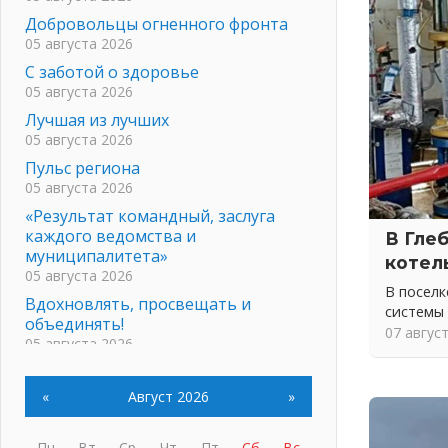
Добровольцы огненного фронта
05 августа 2026
С заботой о здоровье
05 августа 2026
Лучшая из лучших
05 августа 2026
Пульс региона
05 августа 2026
«Результат командный, заслуга
каждого ведомства и
В Гле
муниципалитета»
котел
05 августа 2026
В посел
Вдохновлять, просвещать и
системы
объединять!
07 авгус
05 августа 2026
Не оставят в беде
05 августа 2026
«
Август 2026
»
На лидирующих позициях
04 августа 2026
Пн
Вт
Ср
Чт
Пт
Сб
Вс