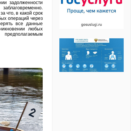
нии задолженности
 заблаговременно.
а что, в какой срок
бых операций через
ерять все данные
зникновении любых
е предполагаемым