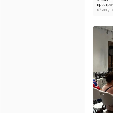
письменное согласие
простра
04 августа 2026
07 авгус
Без риска для здоровья и кошелька
04 августа 2026
Важная информация
04 августа 2026
Что делать со сбережениями
04 августа 2026
Награды нашли строителей
03 августа 2026
Ленобласть повышает
производительность труда в ЖКХ
03 августа 2026
Поддержка волонтерских
объединений
03 августа 2026
Ладожский мост полностью
закроют на два часа
03 августа 2026