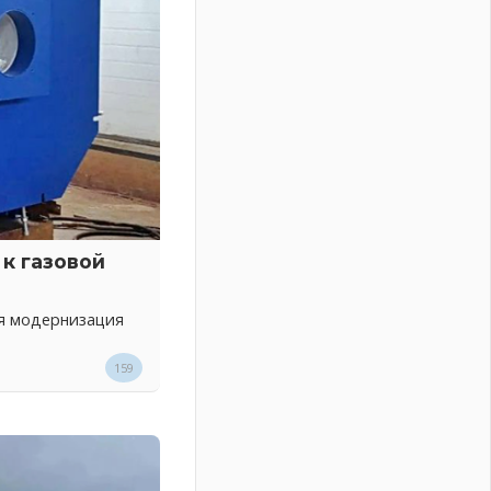
к газовой
ся модернизация
159