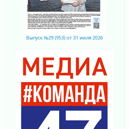
Ленобласть внедрила передовую подготовку
операторов БПЛА
02 августа 2026
В Ивангороде появилась «Избушка-
воробушка»
02 августа 2026
Выпуск №29 (953) от 31 июля 2026
Юхла, мука, кантеле и Водяной
01 августа 2026
Лето катится с горки
01 августа 2026
В Ленобласти открылась экспозиция к 150-
летию Билибина
01 августа 2026
Лето без гаджетов
01 августа 2026
Болезнь девственниц и вампиров
01 августа 2026
Безмолвный крик о помощи
01 августа 2026