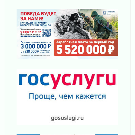
31 июля 2026
«Корвет» на страже
31 июля 2026
Правила для жизни
31 июля 2026
С рабочим визитом
31 июля 2026
В Шлиссельбурге прошла акция «Белый
кораблик Памяти»
31 июля 2026
Новые возможности для творчества
31 июля 2026
За сухими цифрами — реальная жизнь
31 июля 2026
От инженера-создателя к волонтёрам
«Созидателям»
31 июля 2026
Генеральная репетиция векового юбилея
31 июля 2026