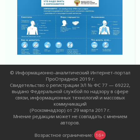
Открытое сердце и стремление делать добро
31 июля 2026
Давайте разберемся!
30 июля 2026
Круглую ригу в Гатчине отреставрируют в
2027 году
30 июля 2026
Путешествие к западным рубежам
30 июля 2026
Лаголовская общеобразовательная школа
© Информационно-аналитический Интернет-портал
откроется к концу сентября
ПроОтрадное 2019 г.
30 июля 2026
Свидетельство о регистрации ЭЛ № ФС 77 — 69222,
выдано Федеральной службой по надзору в сфере
Ленобласть наводит порядок на дорогах и в
связи, информационных технологий и массовых
перевозках
коммуникаций
30 июля 2026
(Роскомнадзор) от 29 марта 2017 г.
Комфортное лето: в Ленобласти 30 июля
Мнение редакции может не совпадать с мнением
ожидается теплая и сухая погода
авторов.
30 июля 2026
Ладожский мост на трассе «Кола» полностью
Возрастное ограничение:
16+