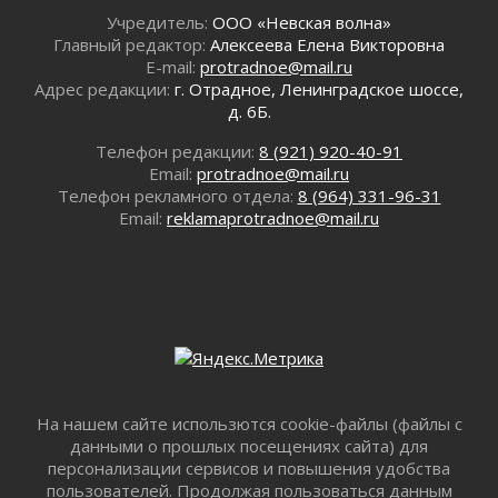
закроют для движения в ночь на 31 июля
Учредитель:
ООО «Невская волна»
30 июля 2026
Главный редактор:
Алексеева Елена Викторовна
Волейболисты из Всеволожского района
E-mail:
protradnoe@mail.ru
представят Ленинградскую область на
Адрес редакции:
г. Отрадное, Ленинградское шоссе,
всероссийском финале в Москве
д. 6Б.
30 июля 2026
Телефон редакции:
8 (921) 920-40-91
«Кубок Защитников Отечества» для
Email:
protradnoe@mail.ru
ветеранов СВО стартовал в Выборге
Телефон рекламного отдела:
8 (964) 331-96-31
30 июля 2026
Email:
reklamaprotradnoe@mail.ru
Заблудившегося пенсионера вывели из леса в
Тосненском районе
30 июля 2026
Редкие птенцы козодоя вылупились во
Всеволожском районе Ленобласти
30 июля 2026
Изменение расписания 565 автобуса
30 июля 2026
На нашем сайте использются cookie-файлы (файлы с
Объявлена продажа инвестиционных паев
данными о прошлых посещениях сайта) для
29 июля 2026
персонализации сервисов и повышения удобства
Пик топливного кризиса в Ленинградской
пользователей. Продолжая пользоваться данным