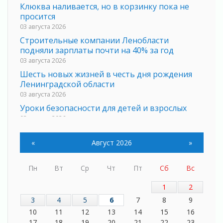
Клюква наливается, но в корзинку пока не
просится
03 августа 2026
Строительные компании Ленобласти
подняли зарплаты почти на 40% за год
03 августа 2026
Шесть новых жизней в честь дня рождения
Ленинградской области
03 августа 2026
Уроки безопасности для детей и взрослых
03 августа 2026
Ленобласть отмечает День Воздушно-
десантных войск
«
Август 2026
»
02 августа 2026
«Активное лето»
Пн
Вт
Ср
Чт
Пт
Сб
Вс
02 августа 2026
1
2
Ленобласть отметила заслуги жителей перед
регионом и страной
3
4
5
6
7
8
9
02 августа 2026
10
11
12
13
14
15
16
17
18
19
20
21
22
23