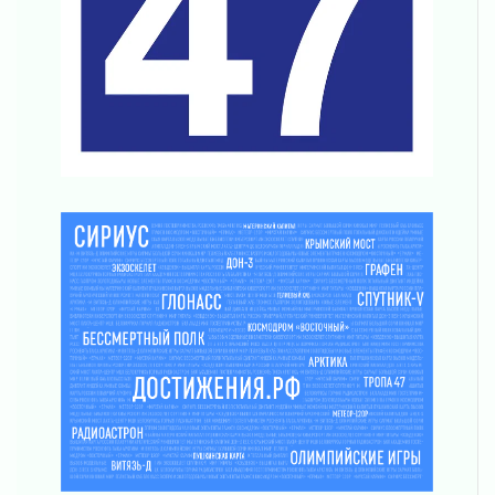
В музей всей семьёй
01 августа 2026
Без заявлений и очередей
01 августа 2026
Не женское это дело...уверены?
01 августа 2026
Все силы в кулак
01 августа 2026
Айда на пляж!
01 августа 2026
Один в поле — не воин
01 августа 2026
Пик топливного кризиса в регионе прошёл
31 июля 2026
О мужестве, долге и стойкости
31 июля 2026
Ленинградцы — бойцам «Барс-Ленинградец»
31 июля 2026
Маршрутами будущего — к заветной цели