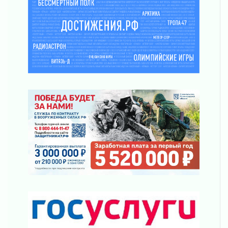
Часть медиков в Ленобласти сможет
рассчитывать на доплату от региона
03 августа 2026
За сутки в Ленинградской области
ликвидировали 10 пожаров
03 августа 2026
Клюква наливается, но в корзинку пока не
просится
03 августа 2026
Строительные компании Ленобласти
подняли зарплаты почти на 40% за год
03 августа 2026
Шесть новых жизней в честь дня рождения
Ленинградской области
03 августа 2026
Уроки безопасности для детей и взрослых
03 августа 2026
Ленобласть отмечает День Воздушно-
десантных войск