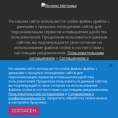
Лето без гаджетов
01 августа 2026
Болезнь девственниц и вампиров
01 августа 2026
На нашем сайте использются cookie-файлы (файлы с
данными о прошлых посещениях сайта) для
Безмолвный крик о помощи
персонализации сервисов и повышения удобства
01 августа 2026
пользователей. Продолжая пользоваться данным
В музей всей семьёй
сайтом, вы подтверждаете свое согласие на
01 августа 2026
использование файлов cookie в соответствии с
настоящим уведомлением,
Пользовательским
Без заявлений и очередей
соглашением
и
Соглашением о
01 августа 2026
конфиденциальности
. Запретить обработку cookie
Не женское это дело...уверены?
можно в настройке браузера.
На нашем сайте использются cookie-файлы (файлы с
01 августа 2026
данными о прошлых посещениях сайта) для
персонализации сервисов и повышения удобства
Все силы в кулак
пользователей. Продолжая пользоваться данным сайтом,
01 августа 2026
вы подтверждаете свое согласие на использование
файлов cookie в соответствии с настоящим уведомлением,
Айда на пляж!
Пользовательским соглашением
и
Соглашением о
01 августа 2026
конфиденциальности
. Запретить обработку cookie можно
в настройке браузера.
Один в поле — не воин
01 августа 2026
СОГЛАСЕН
Пик топливного кризиса в регионе прошёл