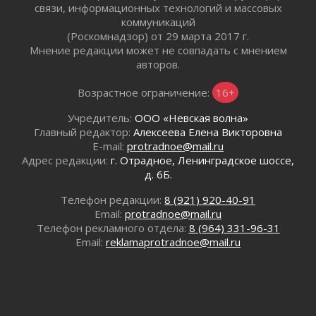
связи, информационных технологий и массовых
02 августа 2026
коммуникаций
Готовность №1
(Роскомнадзор) от 29 марта 2017 г.
02 августа 2026
Мнение редакции может не совпадать с мнением
Километровые столбы «Дороги жизни»
авторов.
отправили на реставрацию
02 августа 2026
Возрастное ограничение:
16+
Ленобласть внедрила передовую подготовку
Учредитель:
ООО «Невская волна»
операторов БПЛА
Главный редактор:
Алексеева Елена Викторовна
02 августа 2026
E-mail:
protradnoe@mail.ru
В Ивангороде появилась «Избушка-
Адрес редакции:
г. Отрадное, Ленинградское шоссе,
воробушка»
д. 6Б.
02 августа 2026
Телефон редакции:
8 (921) 920-40-91
Юхла, мука, кантеле и Водяной
Email:
protradnoe@mail.ru
01 августа 2026
Телефон рекламного отдела:
8 (964) 331-96-31
Лето катится с горки
Email:
reklamaprotradnoe@mail.ru
01 августа 2026
В Ленобласти открылась экспозиция к 150-
летию Билибина
01 августа 2026