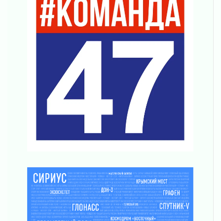
Без риска для здоровья и кошелька
04 августа 2026
Важная информация
04 августа 2026
Что делать со сбережениями
04 августа 2026
Награды нашли строителей
03 августа 2026
Ленобласть повышает производительность
труда в ЖКХ
03 августа 2026
Поддержка волонтерских объединений
03 августа 2026
Ладожский мост полностью закроют на два
часа
03 августа 2026
Музеи Ленобласти обновляют пространства
03 августа 2026
Новая площадка: 2027
03 августа 2026