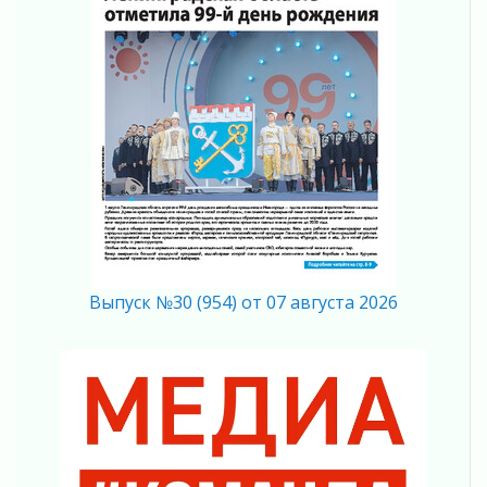
Итоги конкурса «Лучший работник
Кадрового центра – 2026» подведены!
04 августа 2026
Ставка на дисциплину на перекрестках
04 августа 2026
В Ленобласти растет потребление
мобильного трафика
04 августа 2026
Полумрак бьёт по карману
04 августа 2026
Вниманию автомобилистов!
04 августа 2026
Выпуск №30 (954) от 07 августа 2026
Память, сталь и музыка
04 августа 2026
Регион готовится к выборам
04 августа 2026
Никакого принуждения, только письменное
согласие
04 августа 2026