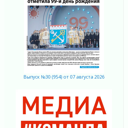
мобильного трафика
04 августа 2026
Полумрак бьёт по карману
04 августа 2026
Вниманию автомобилистов!
04 августа 2026
Память, сталь и музыка
04 августа 2026
Регион готовится к выборам
04 августа 2026
Никакого принуждения, только письменное
Выпуск №30 (954) от 07 августа 2026
согласие
04 августа 2026
Без риска для здоровья и кошелька
04 августа 2026
Важная информация
04 августа 2026
Что делать со сбережениями
04 августа 2026