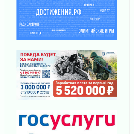
03 августа 2026
Клюква наливается, но в корзинку пока не
просится
03 августа 2026
Строительные компании Ленобласти
подняли зарплаты почти на 40% за год
03 августа 2026
Шесть новых жизней в честь дня рождения
Ленинградской области
03 августа 2026
Уроки безопасности для детей и взрослых
03 августа 2026
Ленобласть отмечает День Воздушно-
десантных войск
02 августа 2026
«Активное лето»
02 августа 2026
Ленобласть отметила заслуги жителей перед
регионом и страной
02 августа 2026