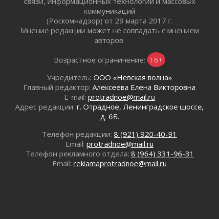
связи, информационных технологий и массовых
02 августа 2026
коммуникаций
Ленобласть внедрила передовую подготовку
(Роскомнадзор) от 29 марта 2017 г.
операторов БПЛА
Мнение редакции может не совпадать с мнением
02 августа 2026
авторов.
В Ивангороде появилась «Избушка-
воробушка»
Возрастное ограничение:
16+
02 августа 2026
Учредитель:
ООО «Невская волна»
Юхла, мука, кантеле и Водяной
Главный редактор:
Алексеева Елена Викторовна
01 августа 2026
E-mail:
protradnoe@mail.ru
Лето катится с горки
Адрес редакции:
г. Отрадное, Ленинградское шоссе,
д. 6Б.
01 августа 2026
В Ленобласти открылась экспозиция к 150-
Телефон редакции:
8 (921) 920-40-91
летию Билибина
Email:
protradnoe@mail.ru
01 августа 2026
Телефон рекламного отдела:
8 (964) 331-96-31
Лето без гаджетов
Email:
reklamaprotradnoe@mail.ru
01 августа 2026
Болезнь девственниц и вампиров
01 августа 2026
Безмолвный крик о помощи