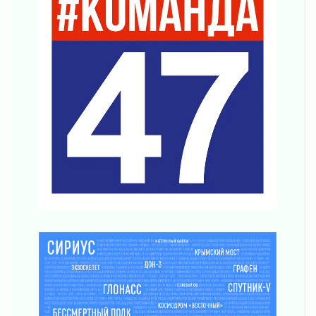
Награды нашли строителей
03 августа 2026
Ленобласть повышает производительность
труда в ЖКХ
03 августа 2026
Поддержка волонтерских объединений
03 августа 2026
Ладожский мост полностью закроют на два
часа
03 августа 2026
Музеи Ленобласти обновляют пространства
03 августа 2026
Новая площадка: 2027
03 августа 2026
Часть медиков в Ленобласти сможет
рассчитывать на доплату от региона
03 августа 2026
За сутки в Ленинградской области
ликвидировали 10 пожаров