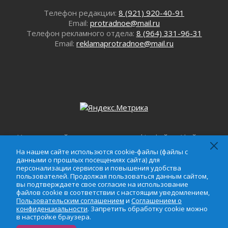
02 августа 2026
Телефон редакции:
8 (921) 920-40-91
В Ивангороде назвали новых почетных
Email:
protradnoe@mail.ru
граждан Ленинградской области
Телефон рекламного отдела:
8 (964) 331-96-31
02 августа 2026
Email:
reklamaprotradnoe@mail.ru
Готовность №1
02 августа 2026
Километровые столбы «Дороги жизни»
отправили на реставрацию
02 августа 2026
Ленобласть внедрила передовую подготовку
операторов БПЛА
02 августа 2026
На нашем сайте использются cookie-файлы (файлы с
В Ивангороде появилась «Избушка-
данными о прошлых посещениях сайта) для
На нашем сайте использются cookie-файлы (файлы с
воробушка»
персонализации сервисов и повышения удобства
данными о прошлых посещениях сайта) для
02 августа 2026
пользователей. Продолжая пользоваться данным
персонализации сервисов и повышения удобства
пользователей. Продолжая пользоваться данным сайтом,
Юхла, мука, кантеле и Водяной
сайтом, вы подтверждаете свое согласие на
вы подтверждаете свое согласие на использование
использование файлов cookie в соответствии с
01 августа 2026
файлов cookie в соответствии с настоящим уведомлением,
настоящим уведомлением,
Пользовательским
Пользовательским соглашением
и
Соглашением о
Лето катится с горки
соглашением
и
Соглашением о
конфиденциальности
. Запретить обработку cookie можно
01 августа 2026
в настройке браузера.
конфиденциальности
. Запретить обработку cookie
В Ленобласти открылась экспозиция к 150-