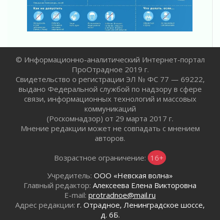
Ленобласть отмечает День Воздушно-
десантных войск
02 августа 2026
«Активное лето»
02 августа 2026
© Информационно-аналитический Интернет-портал
Ленобласть отметила заслуги жителей перед
ПроОтрадное 2019 г.
регионом и страной
Свидетельство о регистрации ЭЛ № ФС 77 — 69222,
02 августа 2026
выдано Федеральной службой по надзору в сфере
связи, информационных технологий и массовых
Ладога — не пруд
коммуникаций
02 августа 2026
(Роскомнадзор) от 29 марта 2017 г.
ПСК через Гослуслуги напомнит жителям
Мнение редакции может не совпадать с мнением
Ленинградской области о неоплаченных
авторов.
счетах
02 августа 2026
Возрастное ограничение:
16+
Пропавшего подростка нашли в Кировском
Учредитель:
ООО «Невская волна»
районе Ленобласти
Главный редактор:
Алексеева Елена Викторовна
02 августа 2026
E-mail:
protradnoe@mail.ru
Жителям Ленобласти напомнили, как
Адрес редакции:
г. Отрадное, Ленинградское шоссе,
действовать при укусе клеща
д. 6Б.