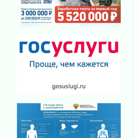
03 августа 2026
Новая площадка: 2027
03 августа 2026
Часть медиков в Ленобласти сможет
рассчитывать на доплату от региона
03 августа 2026
За сутки в Ленинградской области
ликвидировали 10 пожаров
03 августа 2026
Клюква наливается, но в корзинку пока не
просится
03 августа 2026
Строительные компании Ленобласти
подняли зарплаты почти на 40% за год
03 августа 2026
Шесть новых жизней в честь дня рождения
Ленинградской области
03 августа 2026
Уроки безопасности для детей и взрослых
03 августа 2026