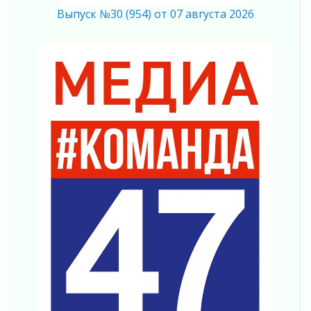
На лидирующих позициях
Выпуск №30 (954) от 07 августа 2026
04 августа 2026
Итоги конкурса «Лучший работник
Кадрового центра – 2026» подведены!
04 августа 2026
Ставка на дисциплину на перекрестках
04 августа 2026
В Ленобласти растет потребление
мобильного трафика
04 августа 2026
Полумрак бьёт по карману
04 августа 2026
Вниманию автомобилистов!
04 августа 2026
Память, сталь и музыка
04 августа 2026
Регион готовится к выборам
04 августа 2026
Никакого принуждения, только письменное