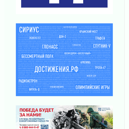
согласие
04 августа 2026
Без риска для здоровья и кошелька
04 августа 2026
Важная информация
04 августа 2026
Что делать со сбережениями
04 августа 2026
Награды нашли строителей
03 августа 2026
Ленобласть повышает производительность
труда в ЖКХ
03 августа 2026
Поддержка волонтерских объединений
03 августа 2026
Ладожский мост полностью закроют на два
часа
03 августа 2026
Музеи Ленобласти обновляют пространства