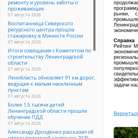
ремонту и уровень заботы о
продолж
проживающих
программу
рынки, 
07 августа 2026
промышле
Воспитанница Сиверского
Ленингра
ресурсного центра прошла
экономиче
стажировку в Минюсте России
Справка
07 августа 2026
Рейтинг М
Итоги совещания с Комитетом по
экономич
строительству Ленинградской
региональ
области
промышле
популяри
07 августа 2026
свидетел
Ленобласть обновляет 91 км дорог,
эффективн
ведущих к малым населенным
задачи на
пунктам
07 августа 2026
Более 1,5 тысячи детей
Ленинградской области прошли
Вернуться
обучение ПДД
07 августа 2026
Александр Дрозденко рассказал об
итогах приемной кампании-2026