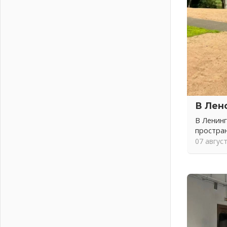
04 августа 2026
Никакого принуждения, только
письменное согласие
04 августа 2026
Без риска для здоровья и кошелька
04 августа 2026
Важная информация
04 августа 2026
Что делать со сбережениями
В Лен
04 августа 2026
В Ленинг
Награды нашли строителей
простра
03 августа 2026
07 авгус
Ленобласть повышает
производительность труда в ЖКХ
03 августа 2026
Поддержка волонтерских
объединений
03 августа 2026
Ладожский мост полностью