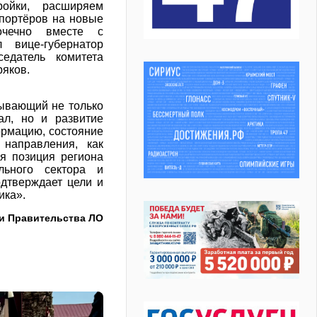
ойки, расширяем
портёров на новые
чечно вместе с
вице-губернатор
едатель комитета
ряков.
тывающий не только
ал, но и развитие
ормацию, состояние
направления, как
я позиция региона
льного сектора и
дтверждает цели и
ика».
и Правительства ЛО