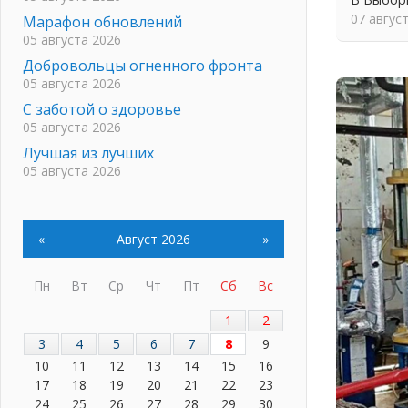
07 авгус
Марафон обновлений
05 августа 2026
Добровольцы огненного фронта
05 августа 2026
С заботой о здоровье
05 августа 2026
Лучшая из лучших
05 августа 2026
Пульс региона
05 августа 2026
«Результат командный, заслуга
«
Август 2026
»
каждого ведомства и
муниципалитета»
Пн
Вт
Ср
Чт
Пт
Сб
Вс
05 августа 2026
Вдохновлять, просвещать и
1
2
объединять!
3
4
5
6
7
8
9
05 августа 2026
10
11
12
13
14
15
16
Не оставят в беде
17
18
19
20
21
22
23
05 августа 2026
24
25
26
27
28
29
30