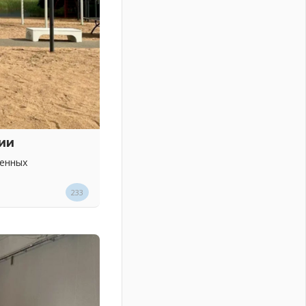
ии
венных
233