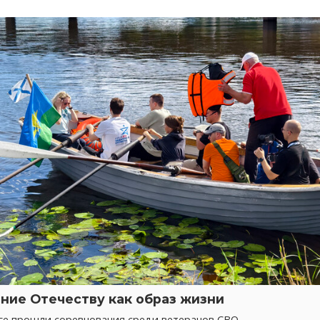
ние Отечеству как образ жизни
ге прошли соревнования среди ветеранов СВО