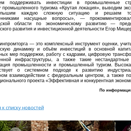
аем поддерживать инвестиции в промышленные стр
 промышленного туризма «Крутая локация», выводим экс
слышим каждую сложную ситуацию и решаем то
нниками насущные вопросы», — прокомментировал 
дской области по экономическому развитию — предс
ского развития и инвестиционной деятельности Егор Мище
инпромторга — это комплексный инструмент оценки, учи
ескую динамику и объём инвестиций в основной капит
ных мер поддержки, работу с кадрами, цифровую трансф
нной инфраструктуры, а также такие нестандартные 
зация промышленности и промышленный туризм. Высока
ьствует о системном подходе к развитию индустриа
ом взаимодействии с федеральным центром, а также по
ционального проекта «Эффективная и конкурентная эконом
По информаци
 к списку новостей