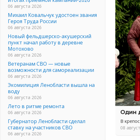
06 августа 2026
Михаил Ковальчук удостоен звания
Героя Труда России
06 августа 2026
Новый фельдшерско-акушерский
пункт начал работу в деревне
Мотохово
06 августа 2026
Ветеранам СВО — новые
возможности для самореализации
06 августа 2026
Экомилиция Ленобласти вышла на
воду
06 августа 2026
Лето в ритме ремонта
Один 
06 августа 2026
Губернатор Ленобласти сделал
В крепо
ставку на участников СВО
08 авгус
06 августа 2026