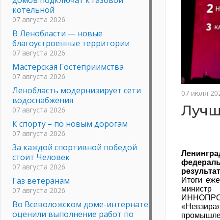
котельной
07 августа 2026
В Ленобласти — новые
благоустроенные территории
07 августа 2026
Мастерская Гостеприимства
07 августа 2026
Ленобласть модернизирует сети
07 июля 20
водоснабжения
Лучш
07 августа 2026
К спорту – по новым дорогам
07 августа 2026
За каждой спортивной победой
Ленингра
стоит Человек
федерал
07 августа 2026
результа
Газ ветеранам
Итоги еже
министр
07 августа 2026
ИННОПРОМ
Во Всеволожском доме-интернате
«Невзира
оценили выполнение работ по
промышлен