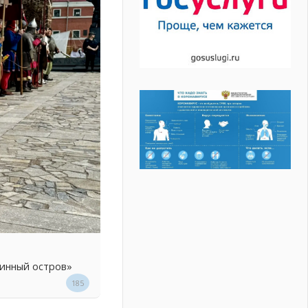
линный остров»
185