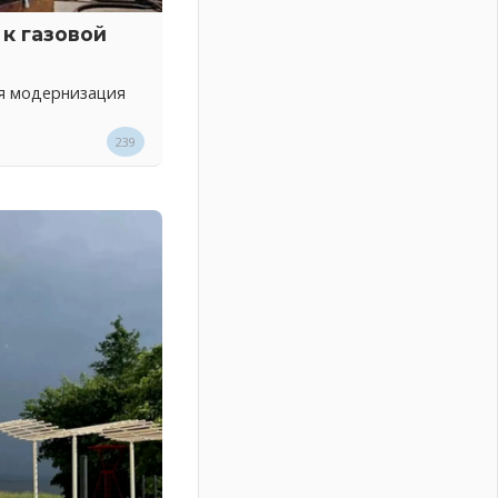
к газовой
ся модернизация
239