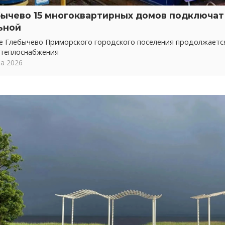
бычево 15 многоквартирных домов подключат 
ьной
ке Глебычево Приморского городского поселения продолжает
 теплоснабжения
та 2026