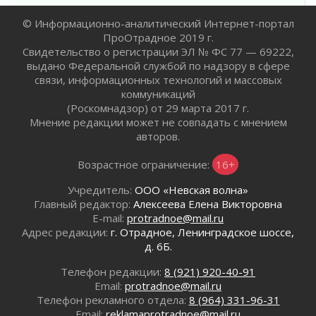
граждан Ленинградской области
© Информационно-аналитический Интернет-портал
02 августа 2026
ПроОтрадное 2019 г.
Готовность №1
Свидетельство о регистрации ЭЛ № ФС 77 — 69222,
02 августа 2026
выдано Федеральной службой по надзору в сфере
Километровые столбы «Дороги жизни»
связи, информационных технологий и массовых
отправили на реставрацию
коммуникаций
02 августа 2026
(Роскомнадзор) от 29 марта 2017 г.
Мнение редакции может не совпадать с мнением
Ленобласть внедрила передовую подготовку
авторов.
операторов БПЛА
02 августа 2026
Возрастное ограничение:
16+
В Ивангороде появилась «Избушка-
воробушка»
Учредитель:
ООО «Невская волна»
02 августа 2026
Главный редактор:
Алексеева Елена Викторовна
E-mail:
protradnoe@mail.ru
Юхла, мука, кантеле и Водяной
Адрес редакции:
г. Отрадное, Ленинградское шоссе,
01 августа 2026
д. 6Б.
Лето катится с горки
01 августа 2026
Телефон редакции:
8 (921) 920-40-91
Email:
protradnoe@mail.ru
В Ленобласти открылась экспозиция к 150-
Телефон рекламного отдела:
8 (964) 331-96-31
летию Билибина
Email:
reklamaprotradnoe@mail.ru