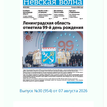
Итоги конкурса «Лучший работник
Кадрового центра – 2026» подведены!
04 августа 2026
Ставка на дисциплину на перекрестках
04 августа 2026
В Ленобласти растет потребление
мобильного трафика
04 августа 2026
Полумрак бьёт по карману
04 августа 2026
Вниманию автомобилистов!
04 августа 2026
Память, сталь и музыка
04 августа 2026
Регион готовится к выборам
04 августа 2026
Выпуск №30 (954) от 07 августа 2026
Никакого принуждения, только письменное
согласие
04 августа 2026