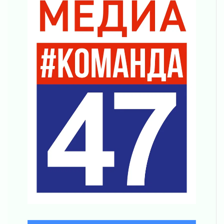
Без риска для здоровья и кошелька
04 августа 2026
Важная информация
04 августа 2026
Что делать со сбережениями
04 августа 2026
Награды нашли строителей
03 августа 2026
Ленобласть повышает производительность
труда в ЖКХ
03 августа 2026
Поддержка волонтерских объединений
03 августа 2026
Ладожский мост полностью закроют на два
часа
03 августа 2026
Музеи Ленобласти обновляют пространства
03 августа 2026
Новая площадка: 2027