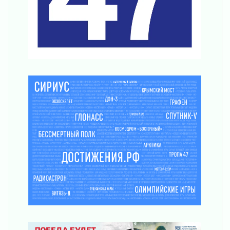
«Активное лето»
02 августа 2026
Ленобласть отметила заслуги жителей перед
регионом и страной
02 августа 2026
Ладога — не пруд
02 августа 2026
ПСК через Гослуслуги напомнит жителям
Ленинградской области о неоплаченных
счетах
02 августа 2026
Пропавшего подростка нашли в Кировском
районе Ленобласти
02 августа 2026
Жителям Ленобласти напомнили, как
действовать при укусе клеща
02 августа 2026
В Ивангороде назвали новых почетных
граждан Ленинградской области