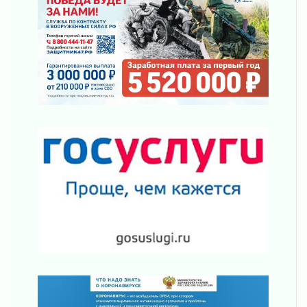
02 августа 2026
Готовность №1
02 августа 2026
Километровые столбы «Дороги жизни»
отправили на реставрацию
02 августа 2026
Ленобласть внедрила передовую подготовку
операторов БПЛА
02 августа 2026
В Ивангороде появилась «Избушка-
воробушка»
02 августа 2026
Юхла, мука, кантеле и Водяной
01 августа 2026
Лето катится с горки
01 августа 2026
В Ленобласти открылась экспозиция к 150-
летию Билибина
01 августа 2026