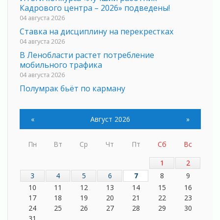
Кадрового центра – 2026» подведены!
04 августа 2026
Ставка на дисциплину на перекрестках
04 августа 2026
В Ленобласти растет потребление
мобильного трафика
04 августа 2026
Полумрак бьёт по карману
04 августа 2026
Вниманию автомобилистов!
«
Август 2026
»
04 августа 2026
Память, сталь и музыка
Пн
Вт
Ср
Чт
Пт
Сб
Вс
04 августа 2026
Регион готовится к выборам
1
2
04 августа 2026
3
4
5
6
7
8
9
Никакого принуждения, только письменное
10
11
12
13
14
15
16
согласие
17
18
19
20
21
22
23
04 августа 2026
24
25
26
27
28
29
30
Без риска для здоровья и кошелька
31