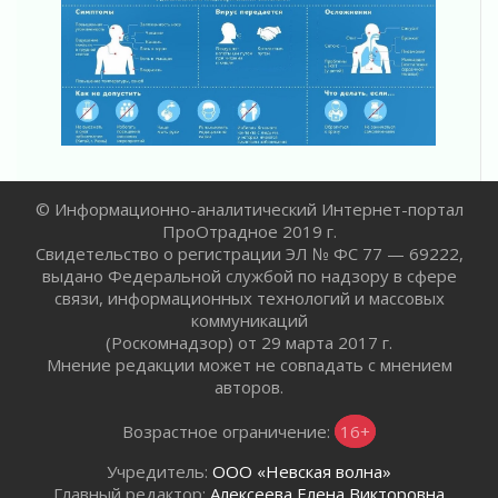
Лето без гаджетов
01 августа 2026
Болезнь девственниц и вампиров
01 августа 2026
Безмолвный крик о помощи
01 августа 2026
В музей всей семьёй
01 августа 2026
© Информационно-аналитический Интернет-портал
Без заявлений и очередей
ПроОтрадное 2019 г.
01 августа 2026
Свидетельство о регистрации ЭЛ № ФС 77 — 69222,
Не женское это дело...уверены?
выдано Федеральной службой по надзору в сфере
01 августа 2026
связи, информационных технологий и массовых
Все силы в кулак
коммуникаций
(Роскомнадзор) от 29 марта 2017 г.
01 августа 2026
Мнение редакции может не совпадать с мнением
Айда на пляж!
авторов.
01 августа 2026
Один в поле — не воин
Возрастное ограничение:
16+
01 августа 2026
Учредитель:
ООО «Невская волна»
Пик топливного кризиса в регионе прошёл
Главный редактор:
Алексеева Елена Викторовна