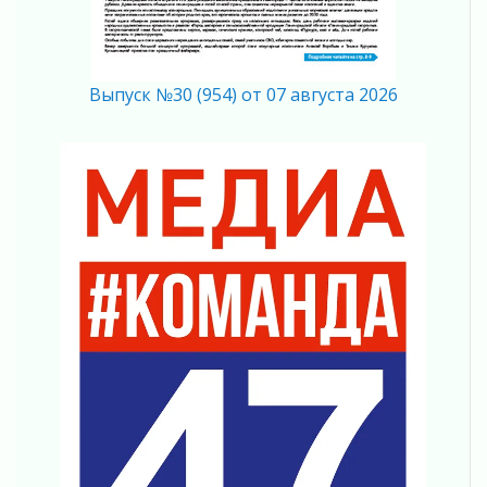
Часть медиков в Ленобласти сможет
рассчитывать на доплату от региона
03 августа 2026
За сутки в Ленинградской области
Выпуск №30 (954) от 07 августа 2026
ликвидировали 10 пожаров
03 августа 2026
Клюква наливается, но в корзинку пока не
просится
03 августа 2026
Строительные компании Ленобласти
подняли зарплаты почти на 40% за год
03 августа 2026
Шесть новых жизней в честь дня рождения
Ленинградской области
03 августа 2026
Уроки безопасности для детей и взрослых
03 августа 2026
Ленобласть отмечает День Воздушно-
десантных войск
02 августа 2026