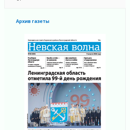
04 августа 2026
Важная информация
04 августа 2026
Архив газеты
Что делать со сбережениями
04 августа 2026
Награды нашли строителей
03 августа 2026
Ленобласть повышает производительность
труда в ЖКХ
03 августа 2026
Поддержка волонтерских объединений
03 августа 2026
Ладожский мост полностью закроют на два
часа
03 августа 2026
Музеи Ленобласти обновляют пространства
03 августа 2026
Новая площадка: 2027
03 августа 2026