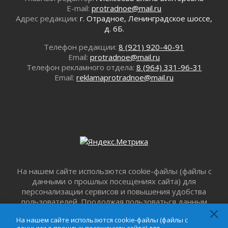
31 июля 2026
E-mail:
protradnoe@mail.ru
О мужестве, долге и стойкости
Адрес редакции:
г. Отрадное, Ленинградское шоссе,
31 июля 2026
д. 6Б.
Ленинградцы — бойцам «Барс-Ленинградец»
Телефон редакции:
8 (921) 920-40-91
31 июля 2026
Email:
protradnoe@mail.ru
Маршрутами будущего — к заветной цели
Телефон рекламного отдела:
8 (964) 331-96-31
31 июля 2026
Email:
reklamaprotradnoe@mail.ru
«Корвет» на страже
31 июля 2026
Правила для жизни
31 июля 2026
С рабочим визитом
31 июля 2026
В Шлиссельбурге прошла акция «Белый
На нашем сайте использются cookie-файлы (файлы с
кораблик Памяти»
данными о прошлых посещениях сайта) для
31 июля 2026
персонализации сервисов и повышения удобства
Новые возможности для творчества
пользователей. Продолжая пользоваться данным
31 июля 2026
сайтом, вы подтверждаете свое согласие на
На нашем сайте использются cookie-файлы (файлы с
За сухими цифрами — реальная жизнь
использование файлов cookie в соответствии с