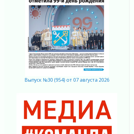
Никакого принуждения, только письменное
согласие
04 августа 2026
Без риска для здоровья и кошелька
04 августа 2026
Важная информация
04 августа 2026
Что делать со сбережениями
04 августа 2026
Награды нашли строителей
03 августа 2026
Выпуск №30 (954) от 07 августа 2026
Ленобласть повышает производительность
труда в ЖКХ
03 августа 2026
Поддержка волонтерских объединений
03 августа 2026
Ладожский мост полностью закроют на два
часа
03 августа 2026