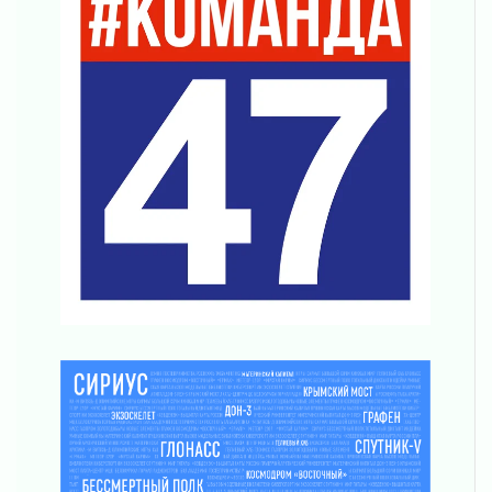
Музеи Ленобласти обновляют пространства
03 августа 2026
Новая площадка: 2027
03 августа 2026
Часть медиков в Ленобласти сможет
рассчитывать на доплату от региона
03 августа 2026
За сутки в Ленинградской области
ликвидировали 10 пожаров
03 августа 2026
Клюква наливается, но в корзинку пока не
просится
03 августа 2026
Строительные компании Ленобласти
подняли зарплаты почти на 40% за год
03 августа 2026
Шесть новых жизней в честь дня рождения
Ленинградской области
03 августа 2026
Уроки безопасности для детей и взрослых