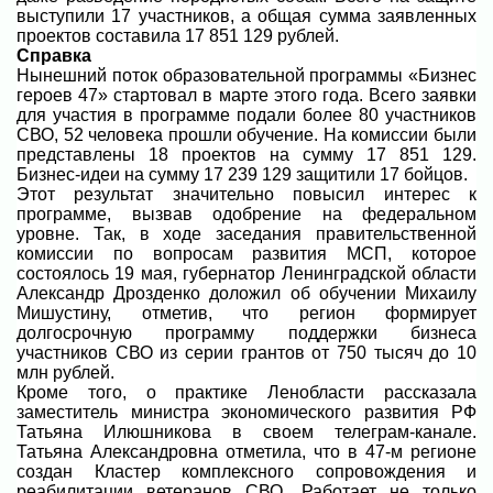
выступили 17 участников, а общая сумма заявленных
проектов составила 17 851 129 рублей.
Справка
Нынешний поток образовательной программы «Бизнес
героев 47» стартовал в марте этого года. Всего заявки
для участия в программе подали более 80 участников
СВО, 52 человека прошли обучение. На комиссии были
представлены 18 проектов на сумму 17 851 129.
Бизнес-идеи на сумму 17 239 129 защитили 17 бойцов.
Этот результат значительно повысил интерес к
программе, вызвав одобрение на федеральном
уровне. Так, в ходе заседания правительственной
комиссии по вопросам развития МСП, которое
состоялось 19 мая, губернатор Ленинградской области
Александр Дрозденко доложил об обучении Михаилу
Мишустину, отметив, что регион формирует
долгосрочную программу поддержки бизнеса
участников СВО из серии грантов от 750 тысяч до 10
млн рублей.
Кроме того, о практике Ленобласти рассказала
заместитель министра экономического развития РФ
Татьяна Илюшникова в своем телеграм-канале.
Татьяна Александровна отметила, что в 47-м регионе
создан Кластер комплексного сопровождения и
реабилитации ветеранов СВО. Работает не только