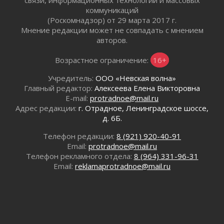
связи, информационных технологий и массовых
В Ленобласти открылась экспозиция к 150-
коммуникаций
летию Билибина
(Роскомнадзор) от 29 марта 2017 г.
Мнение редакции может не совпадать с мнением
01 августа 2026
авторов.
Лето без гаджетов
01 августа 2026
Возрастное ограничение:
16+
Болезнь девственниц и вампиров
Учредитель:
ООО «Невская волна»
01 августа 2026
Главный редактор:
Алексеева Елена Викторовна
Безмолвный крик о помощи
E-mail:
protradnoe@mail.ru
01 августа 2026
Адрес редакции:
г. Отрадное, Ленинградское шоссе,
В музей всей семьёй
д. 6Б.
01 августа 2026
Телефон редакции:
8 (921) 920-40-91
Без заявлений и очередей
Email:
protradnoe@mail.ru
01 августа 2026
Телефон рекламного отдела:
8 (964) 331-96-31
Не женское это дело...уверены?
Email:
reklamaprotradnoe@mail.ru
01 августа 2026
Все силы в кулак
01 августа 2026
Айда на пляж!
01 августа 2026