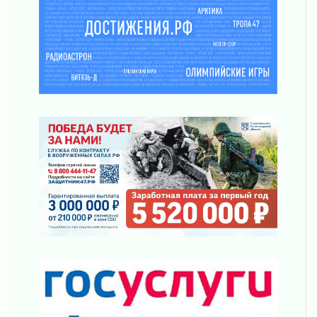
03 августа 2026
Ленобласть отмечает День Воздушно-
десантных войск
02 августа 2026
«Активное лето»
02 августа 2026
Ленобласть отметила заслуги жителей перед
регионом и страной
02 августа 2026
Ладога — не пруд
02 августа 2026
ПСК через Гослуслуги напомнит жителям
Ленинградской области о неоплаченных
счетах
02 августа 2026
Пропавшего подростка нашли в Кировском
районе Ленобласти
02 августа 2026
Жителям Ленобласти напомнили, как