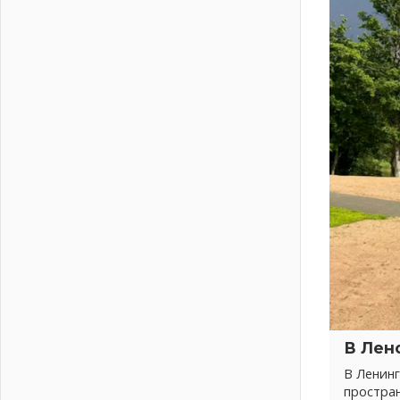
На лидирующих позициях
04 августа 2026
Итоги конкурса «Лучший работник
Кадрового центра – 2026»
подведены!
04 августа 2026
Ставка на дисциплину на
перекрестках
04 августа 2026
В Ленобласти растет потребление
мобильного трафика
04 августа 2026
Полумрак бьёт по карману
04 августа 2026
Вниманию автомобилистов!
04 августа 2026
Память, сталь и музыка
В Лен
04 августа 2026
В Ленинг
Регион готовится к выборам
простра