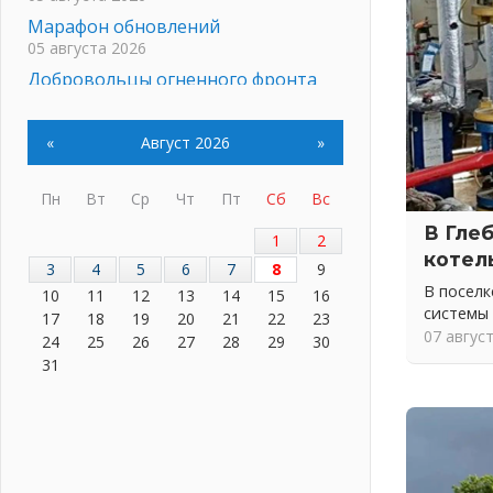
Марафон обновлений
05 августа 2026
Добровольцы огненного фронта
05 августа 2026
С заботой о здоровье
«
Август 2026
»
05 августа 2026
Лучшая из лучших
Пн
Вт
Ср
Чт
Пт
Сб
Вс
05 августа 2026
В Гле
Пульс региона
1
2
котел
05 августа 2026
3
4
5
6
7
8
9
«Результат командный, заслуга
В посел
10
11
12
13
14
15
16
каждого ведомства и
системы
17
18
19
20
21
22
23
муниципалитета»
07 авгус
24
25
26
27
28
29
30
05 августа 2026
31
Вдохновлять, просвещать и
объединять!
05 августа 2026
Не оставят в беде
05 августа 2026