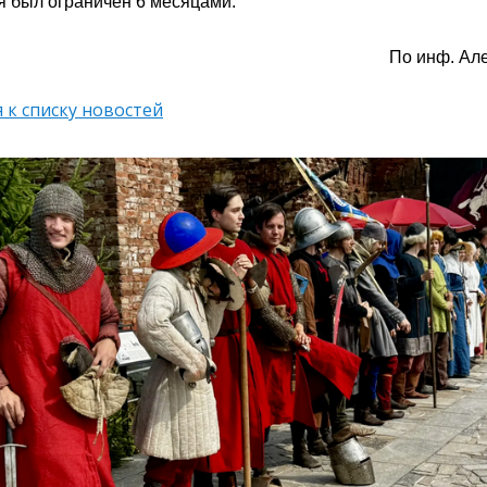
 был ограничен 6 месяцами.
По инф. Ал
 к списку новостей