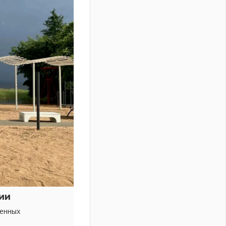
ии
венных