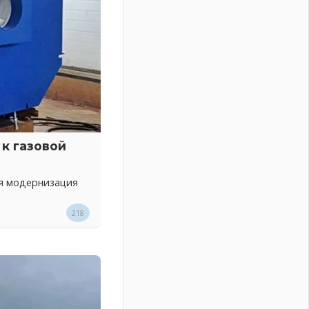
к газовой
ся модернизация
218