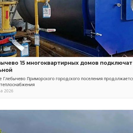
бычево 15 многоквартирных домов подключат 
ьной
ке Глебычево Приморского городского поселения продолжает
 теплоснабжения
та 2026