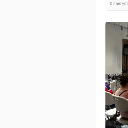
04 августа 2026
07 авгус
Никакого принуждения, только
письменное согласие
04 августа 2026
Без риска для здоровья и кошелька
04 августа 2026
Важная информация
04 августа 2026
Что делать со сбережениями
04 августа 2026
Награды нашли строителей
03 августа 2026
Ленобласть повышает
производительность труда в ЖКХ
03 августа 2026
Поддержка волонтерских
объединений
03 августа 2026
Ладожский мост полностью