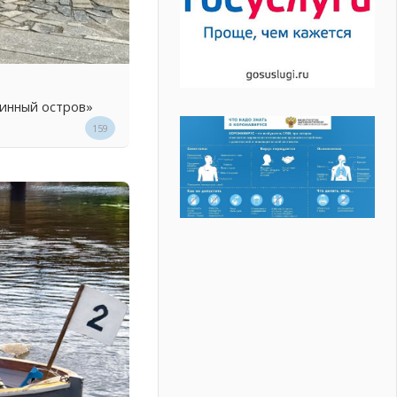
линный остров»
159