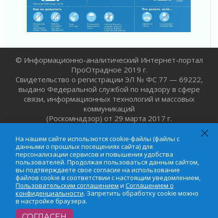
Один в поле — не воин
01 августа 2026
Пик топливного кризиса в регионе прошёл
31 июля 2026
О мужестве, долге и стойкости
© Информационно-аналитический Интернет-портал
31 июля 2026
ПроОтрадное 2019 г.
Свидетельство о регистрации ЭЛ № ФС 77 — 69222,
Ленинградцы — бойцам «Барс-Ленинградец»
выдано Федеральной службой по надзору в сфере
31 июля 2026
связи, информационных технологий и массовых
Маршрутами будущего — к заветной цели
коммуникаций
31 июля 2026
(Роскомнадзор) от 29 марта 2017 г.
Мнение редакции может не совпадать с мнением
«Корвет» на страже
авторов.
31 июля 2026
На нашем сайте использются cookie-файлы (файлы с
данными о прошлых посещениях сайта) для
Правила для жизни
персонализации сервисов и повышения удобства
Возрастное ограничение:
16+
31 июля 2026
пользователей. Продолжая пользоваться данным сайтом,
вы подтверждаете свое согласие на использование
Учредитель:
ООО «Невская волна»
С рабочим визитом
файлов cookie в соответствии с настоящим уведомлением,
Главный редактор:
Алексеева Елена Викторовна
31 июля 2026
Пользовательским соглашением
и
Соглашением о
конфиденциальности
. Запретить обработку cookie можно
E-mail:
protradnoe@mail.ru
В Шлиссельбурге прошла акция «Белый
в настройке браузера.
Адрес редакции:
г. Отрадное, Ленинградское шоссе,
кораблик Памяти»
д. 6Б.
СОГЛАСЕН