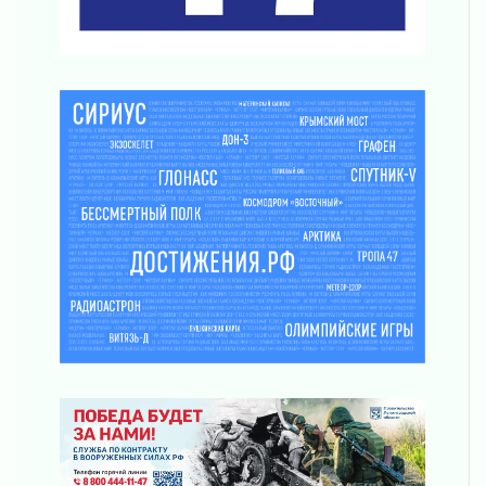
действовать при укусе клеща
02 августа 2026
В Ивангороде назвали новых почетных
граждан Ленинградской области
02 августа 2026
Готовность №1
02 августа 2026
Километровые столбы «Дороги жизни»
отправили на реставрацию
02 августа 2026
Ленобласть внедрила передовую подготовку
операторов БПЛА
02 августа 2026
В Ивангороде появилась «Избушка-
воробушка»
02 августа 2026
Юхла, мука, кантеле и Водяной
01 августа 2026
Лето катится с горки
01 августа 2026