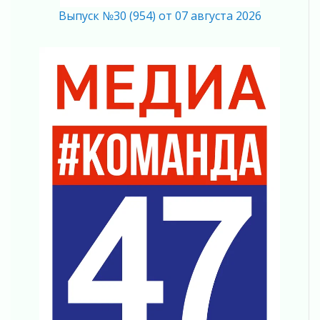
03 августа 2026
Выпуск №30 (954) от 07 августа 2026
Ленобласть отмечает День Воздушно-
десантных войск
02 августа 2026
«Активное лето»
02 августа 2026
Ленобласть отметила заслуги жителей перед
регионом и страной
02 августа 2026
Ладога — не пруд
02 августа 2026
ПСК через Гослуслуги напомнит жителям
Ленинградской области о неоплаченных
счетах
02 августа 2026
Пропавшего подростка нашли в Кировском
районе Ленобласти
02 августа 2026
Жителям Ленобласти напомнили, как