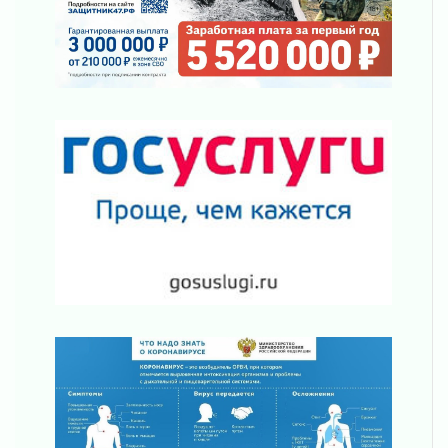
В Ленобласти открылась экспозиция к 150-
летию Билибина
01 августа 2026
Лето без гаджетов
01 августа 2026
Болезнь девственниц и вампиров
01 августа 2026
Безмолвный крик о помощи
01 августа 2026
В музей всей семьёй
01 августа 2026
Без заявлений и очередей
01 августа 2026
Не женское это дело...уверены?
01 августа 2026
Все силы в кулак
01 августа 2026
Айда на пляж!
01 августа 2026