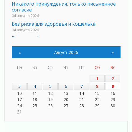
Никакого принуждения, только письменное
согласие
04 августа 2026
Без риска для здоровья и кошелька
04 августа 2026
Важная информация
04 августа 2026
Что делать со сбережениями
«
Август 2026
»
04 августа 2026
Награды нашли строителей
Пн
Вт
Ср
Чт
Пт
Сб
Вс
03 августа 2026
1
2
Ленобласть повышает производительность
труда в ЖКХ
3
4
5
6
7
8
9
03 августа 2026
10
11
12
13
14
15
16
17
18
19
20
21
22
23
Поддержка волонтерских объединений
24
25
26
27
28
29
30
03 августа 2026
31
Ладожский мост полностью закроют на два
часа
03 августа 2026