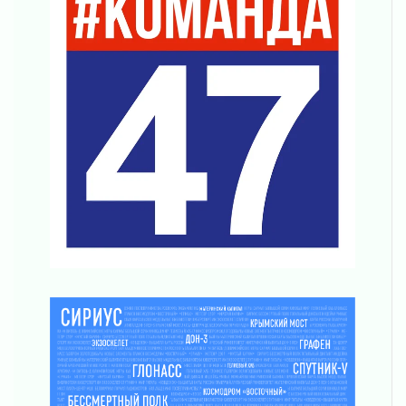
Пропавшего подростка нашли в Кировском
районе Ленобласти
02 августа 2026
Жителям Ленобласти напомнили, как
действовать при укусе клеща
02 августа 2026
В Ивангороде назвали новых почетных
граждан Ленинградской области
02 августа 2026
Готовность №1
02 августа 2026
Километровые столбы «Дороги жизни»
отправили на реставрацию
02 августа 2026
Ленобласть внедрила передовую подготовку
операторов БПЛА
02 августа 2026
В Ивангороде появилась «Избушка-
воробушка»
02 августа 2026