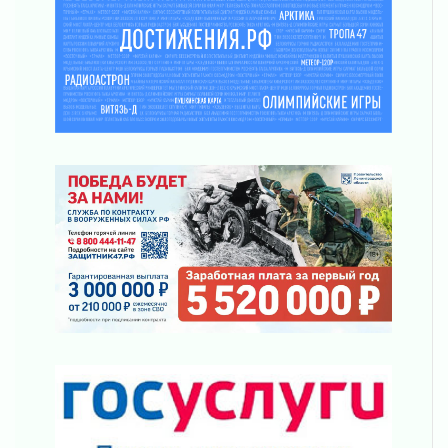
Юхла, мука, кантеле и Водяной
01 августа 2026
Лето катится с горки
01 августа 2026
В Ленобласти открылась экспозиция к 150-
летию Билибина
01 августа 2026
Лето без гаджетов
01 августа 2026
Болезнь девственниц и вампиров
01 августа 2026
Безмолвный крик о помощи
01 августа 2026
В музей всей семьёй
01 августа 2026
Без заявлений и очередей
01 августа 2026
Не женское это дело...уверены?
01 августа 2026