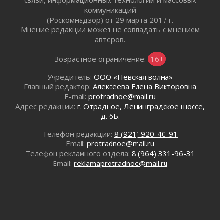
связи, информационных технологий и массовых
С рабочим визитом
коммуникаций
31 июля 2026
(Роскомнадзор) от 29 марта 2017 г.
В Шлиссельбурге прошла акция «Белый
Мнение редакции может не совпадать с мнением
кораблик Памяти»
авторов.
31 июля 2026
Возрастное ограничение:
16+
Новые возможности для творчества
31 июля 2026
Учредитель:
ООО «Невская волна»
За сухими цифрами — реальная жизнь
Главный редактор:
Алексеева Елена Викторовна
31 июля 2026
E-mail:
protradnoe@mail.ru
Адрес редакции:
г. Отрадное, Ленинградское шоссе,
От инженера-создателя к волонтёрам
д. 6Б.
«Созидателям»
31 июля 2026
Телефон редакции:
8 (921) 920-40-91
Генеральная репетиция векового юбилея
Email:
protradnoe@mail.ru
31 июля 2026
Телефон рекламного отдела:
8 (964) 331-96-31
Email:
reklamaprotradnoe@mail.ru
Открытое сердце и стремление делать добро
31 июля 2026
Давайте разберемся!
30 июля 2026
Круглую ригу в Гатчине отреставрируют в