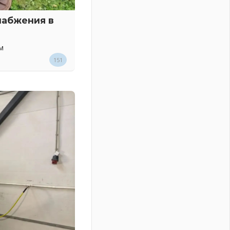
набжения в
м
151