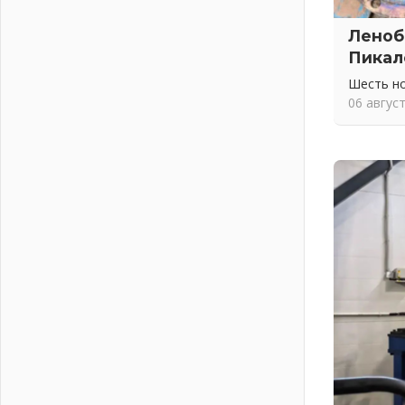
Шесть новых жизней в честь дня
рождения Ленинградской области
Леноб
03 августа 2026
Пикал
Уроки безопасности для детей и
взрослых
Шесть н
03 августа 2026
06 авгус
Ленобласть отмечает День
Воздушно-десантных войск
02 августа 2026
«Активное лето»
02 августа 2026
Ленобласть отметила заслуги
жителей перед регионом и страной
02 августа 2026
Ладога — не пруд
02 августа 2026
ПСК через Гослуслуги напомнит
жителям Ленинградской области о
неоплаченных счетах
02 августа 2026