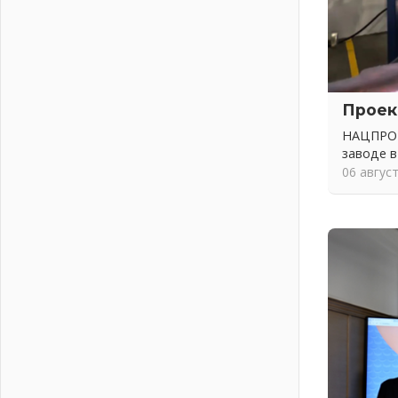
Пропавшего подростка нашли в
Кировском районе Ленобласти
02 августа 2026
Жителям Ленобласти напомнили,
как действовать при укусе клеща
02 августа 2026
Проек
В Ивангороде назвали новых
НАЦПРОЕ
почетных граждан Ленинградской
заводе в
области
06 авгус
02 августа 2026
Готовность №1
02 августа 2026
Километровые столбы «Дороги
жизни» отправили на реставрацию
02 августа 2026
Ленобласть внедрила передовую
подготовку операторов БПЛА
02 августа 2026
В Ивангороде появилась
«Избушка-воробушка»