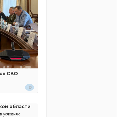
ков СВО
163
кой области
в условиях