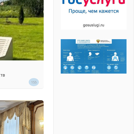
ств
155