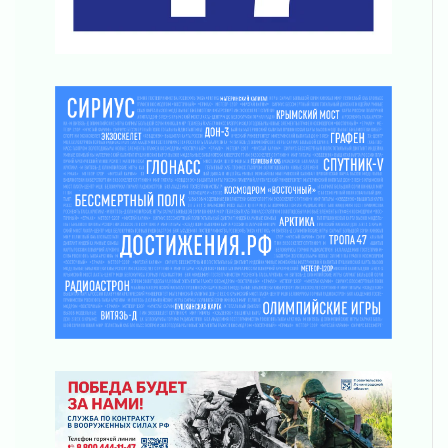
ПСК через Гослуслуги напомнит жителям
Ленинградской области о неоплаченных
счетах
02 августа 2026
Пропавшего подростка нашли в Кировском
районе Ленобласти
02 августа 2026
Жителям Ленобласти напомнили, как
действовать при укусе клеща
02 августа 2026
В Ивангороде назвали новых почетных
граждан Ленинградской области
02 августа 2026
Готовность №1
02 августа 2026
Километровые столбы «Дороги жизни»
отправили на реставрацию
02 августа 2026
Ленобласть внедрила передовую подготовку
операторов БПЛА