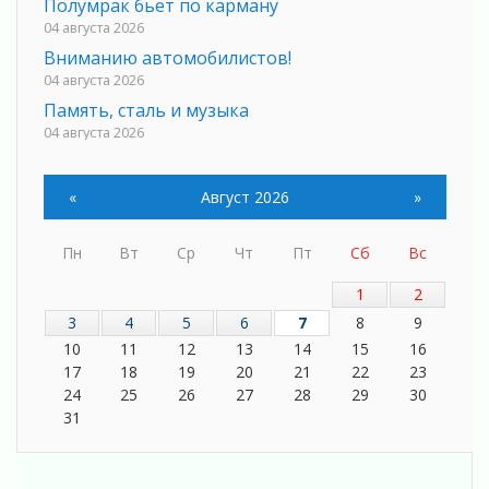
Полумрак бьёт по карману
04 августа 2026
Вниманию автомобилистов!
04 августа 2026
Память, сталь и музыка
04 августа 2026
Регион готовится к выборам
04 августа 2026
«
Август 2026
»
Никакого принуждения, только письменное
согласие
Пн
Вт
Ср
Чт
Пт
Сб
Вс
04 августа 2026
Без риска для здоровья и кошелька
1
2
04 августа 2026
3
4
5
6
7
8
9
Важная информация
10
11
12
13
14
15
16
04 августа 2026
17
18
19
20
21
22
23
Что делать со сбережениями
24
25
26
27
28
29
30
04 августа 2026
31
Награды нашли строителей
03 августа 2026