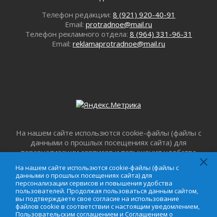
«Корвет» на страже
31 июля 2026
Телефон редакции:
8 (921) 920-40-91
Правила для жизни
Email:
protradnoe@mail.ru
Телефон рекламного отдела:
8 (964) 331-96-31
31 июля 2026
Email:
reklamaprotradnoe@mail.ru
С рабочим визитом
31 июля 2026
В Шлиссельбурге прошла акция «Белый
кораблик Памяти»
31 июля 2026
Новые возможности для творчества
31 июля 2026
За сухими цифрами — реальная жизнь
На нашем сайте использются cookie-файлы (файлы с
31 июля 2026
данными о прошлых посещениях сайта) для
От инженера-создателя к волонтёрам
персонализации сервисов и повышения удобства
«Созидателям»
пользователей. Продолжая пользоваться данным
На нашем сайте использются cookie-файлы (файлы с
31 июля 2026
сайтом, вы подтверждаете свое согласие на
данными о прошлых посещениях сайта) для
использование файлов cookie в соответствии с
Генеральная репетиция векового юбилея
персонализации сервисов и повышения удобства
настоящим уведомлением,
Пользовательским
пользователей. Продолжая пользоваться данным сайтом,
31 июля 2026
вы подтверждаете свое согласие на использование
соглашением
и
Соглашением о
Открытое сердце и стремление делать добро
файлов cookie в соответствии с настоящим уведомлением,
конфиденциальности
. Запретить обработку cookie
Пользовательским соглашением
и
Соглашением о
31 июля 2026