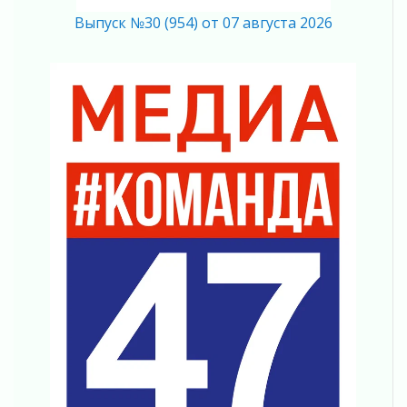
03 августа 2026
Выпуск №30 (954) от 07 августа 2026
Строительные компании Ленобласти
подняли зарплаты почти на 40% за год
03 августа 2026
Шесть новых жизней в честь дня рождения
Ленинградской области
03 августа 2026
Уроки безопасности для детей и взрослых
03 августа 2026
Ленобласть отмечает День Воздушно-
десантных войск
02 августа 2026
«Активное лето»
02 августа 2026
Ленобласть отметила заслуги жителей перед
регионом и страной
02 августа 2026
Ладога — не пруд
02 августа 2026