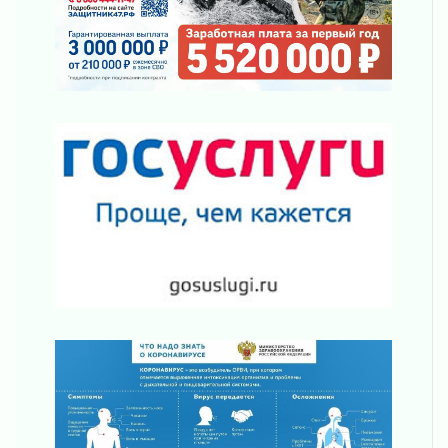
02 августа 2026
В Ивангороде появилась «Избушка-
воробушка»
02 августа 2026
Юхла, мука, кантеле и Водяной
01 августа 2026
Лето катится с горки
01 августа 2026
В Ленобласти открылась экспозиция к 150-
летию Билибина
01 августа 2026
Лето без гаджетов
01 августа 2026
Болезнь девственниц и вампиров
01 августа 2026
Безмолвный крик о помощи
01 августа 2026
В музей всей семьёй
01 августа 2026