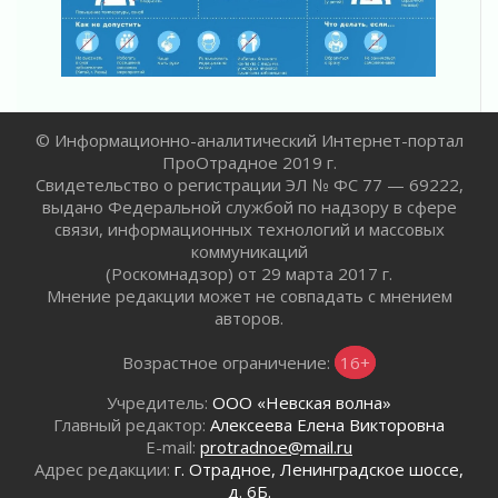
Без заявлений и очередей
01 августа 2026
Не женское это дело...уверены?
01 августа 2026
Все силы в кулак
© Информационно-аналитический Интернет-портал
01 августа 2026
ПроОтрадное 2019 г.
Айда на пляж!
Свидетельство о регистрации ЭЛ № ФС 77 — 69222,
01 августа 2026
выдано Федеральной службой по надзору в сфере
связи, информационных технологий и массовых
Один в поле — не воин
коммуникаций
01 августа 2026
(Роскомнадзор) от 29 марта 2017 г.
Пик топливного кризиса в регионе прошёл
Мнение редакции может не совпадать с мнением
31 июля 2026
авторов.
О мужестве, долге и стойкости
Возрастное ограничение:
16+
31 июля 2026
Ленинградцы — бойцам «Барс-Ленинградец»
Учредитель:
ООО «Невская волна»
31 июля 2026
Главный редактор:
Алексеева Елена Викторовна
Маршрутами будущего — к заветной цели
E-mail:
protradnoe@mail.ru
Адрес редакции:
г. Отрадное, Ленинградское шоссе,
31 июля 2026
д. 6Б.