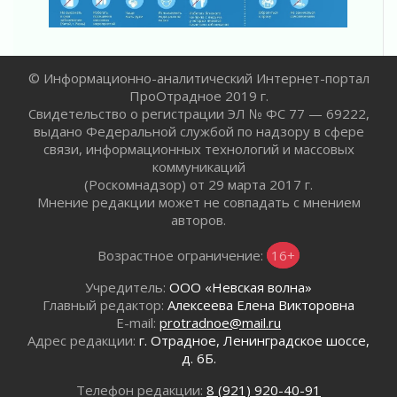
02 августа 2026
Жителям Ленобласти напомнили, как
действовать при укусе клеща
02 августа 2026
© Информационно-аналитический Интернет-портал
ПроОтрадное 2019 г.
В Ивангороде назвали новых почетных
Свидетельство о регистрации ЭЛ № ФС 77 — 69222,
граждан Ленинградской области
выдано Федеральной службой по надзору в сфере
02 августа 2026
связи, информационных технологий и массовых
Готовность №1
коммуникаций
02 августа 2026
(Роскомнадзор) от 29 марта 2017 г.
Километровые столбы «Дороги жизни»
Мнение редакции может не совпадать с мнением
отправили на реставрацию
авторов.
02 августа 2026
Возрастное ограничение:
16+
Ленобласть внедрила передовую подготовку
операторов БПЛА
Учредитель:
ООО «Невская волна»
02 августа 2026
Главный редактор:
Алексеева Елена Викторовна
В Ивангороде появилась «Избушка-
E-mail:
protradnoe@mail.ru
воробушка»
Адрес редакции:
г. Отрадное, Ленинградское шоссе,
02 августа 2026
д. 6Б.
Юхла, мука, кантеле и Водяной
Телефон редакции:
8 (921) 920-40-91