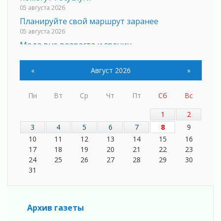
05 августа 2026
Планируйте свой маршрут заранее
05 августа 2026
Мода вне возраста и границ
05 августа 2026
Марафон обновлений
«
Август 2026
»
05 августа 2026
Добровольцы огненного фронта
Пн
Вт
Ср
Чт
Пт
Сб
Вс
05 августа 2026
1
2
С заботой о здоровье
05 августа 2026
3
4
5
6
7
8
9
Лучшая из лучших
10
11
12
13
14
15
16
17
18
19
20
21
22
23
05 августа 2026
24
25
26
27
28
29
30
Пульс региона
31
05 августа 2026
«Результат командный, заслуга каждого
ведомства и муниципалитета»
05 августа 2026
Архив газеты
Вдохновлять, просвещать и объединять!