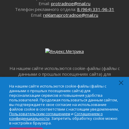
01 августа 2026
Email:
protradnoe@mail.ru
Лето катится с горки
Телефон рекламного отдела:
8 (964) 331-96-31
01 августа 2026
Email:
reklamaprotradnoe@mail.ru
В Ленобласти открылась экспозиция к 150-
летию Билибина
01 августа 2026
Лето без гаджетов
01 августа 2026
Болезнь девственниц и вампиров
01 августа 2026
На нашем сайте использются cookie-файлы (файлы с
Безмолвный крик о помощи
данными о прошлых посещениях сайта) для
01 августа 2026
персонализации сервисов и повышения удобства
В музей всей семьёй
пользователей. Продолжая пользоваться данным
На нашем сайте использются cookie-файлы (файлы с
01 августа 2026
данными о прошлых посещениях сайта) для
сайтом, вы подтверждаете свое согласие на
персонализации сервисов и повышения удобства
использование файлов cookie в соответствии с
Без заявлений и очередей
пользователей. Продолжая пользоваться данным сайтом,
настоящим уведомлением,
Пользовательским
01 августа 2026
вы подтверждаете свое согласие на использование
соглашением
и
Соглашением о
файлов cookie в соответствии с настоящим уведомлением,
Не женское это дело...уверены?
Пользовательским соглашением
и
Соглашением о
конфиденциальности
. Запретить обработку cookie
01 августа 2026
конфиденциальности
. Запретить обработку cookie можно
можно в настройке браузера.
в настройке браузера.
Все силы в кулак