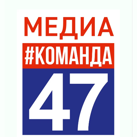
Регион готовится к выборам
04 августа 2026
Никакого принуждения, только письменное
согласие
04 августа 2026
Без риска для здоровья и кошелька
04 августа 2026
Важная информация
04 августа 2026
Что делать со сбережениями
04 августа 2026
Награды нашли строителей
03 августа 2026
Ленобласть повышает производительность
труда в ЖКХ
03 августа 2026
Поддержка волонтерских объединений
03 августа 2026
Ладожский мост полностью закроют на два