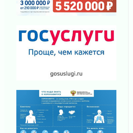
Ленинградской области
03 августа 2026
Уроки безопасности для детей и взрослых
03 августа 2026
Ленобласть отмечает День Воздушно-
десантных войск
02 августа 2026
«Активное лето»
02 августа 2026
Ленобласть отметила заслуги жителей перед
регионом и страной
02 августа 2026
Ладога — не пруд
02 августа 2026
ПСК через Гослуслуги напомнит жителям
Ленинградской области о неоплаченных
счетах
02 августа 2026
Пропавшего подростка нашли в Кировском
районе Ленобласти