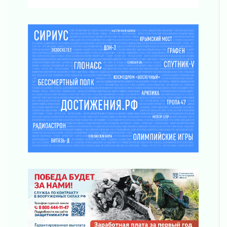
часа
03 августа 2026
Музеи Ленобласти обновляют пространства
03 августа 2026
Новая площадка: 2027
03 августа 2026
Часть медиков в Ленобласти сможет
рассчитывать на доплату от региона
03 августа 2026
За сутки в Ленинградской области
ликвидировали 10 пожаров
03 августа 2026
Клюква наливается, но в корзинку пока не
просится
03 августа 2026
Строительные компании Ленобласти
подняли зарплаты почти на 40% за год
03 августа 2026
Шесть новых жизней в честь дня рождения