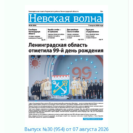
05 августа 2026
Не оставят в беде
05 августа 2026
На лидирующих позициях
04 августа 2026
Итоги конкурса «Лучший работник
Кадрового центра – 2026» подведены!
04 августа 2026
Ставка на дисциплину на перекрестках
04 августа 2026
В Ленобласти растет потребление
мобильного трафика
04 августа 2026
Полумрак бьёт по карману
04 августа 2026
Вниманию автомобилистов!
04 августа 2026
Память, сталь и музыка
Выпуск №30 (954) от 07 августа 2026
04 августа 2026