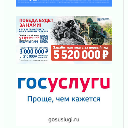
десантных войск
02 августа 2026
«Активное лето»
02 августа 2026
Ленобласть отметила заслуги жителей перед
регионом и страной
02 августа 2026
Ладога — не пруд
02 августа 2026
ПСК через Гослуслуги напомнит жителям
Ленинградской области о неоплаченных
счетах
02 августа 2026
Пропавшего подростка нашли в Кировском
районе Ленобласти
02 августа 2026
Жителям Ленобласти напомнили, как
действовать при укусе клеща
02 августа 2026
В Ивангороде назвали новых почетных