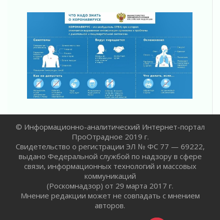
граждан Ленинградской области
02 августа 2026
Готовность №1
02 августа 2026
Километровые столбы «Дороги жизни»
отправили на реставрацию
02 августа 2026
Ленобласть внедрила передовую подготовку
операторов БПЛА
02 августа 2026
В Ивангороде появилась «Избушка-
© Информационно-аналитический Интернет-портал
воробушка»
ПроОтрадное 2019 г.
02 августа 2026
Свидетельство о регистрации ЭЛ № ФС 77 — 69222,
Юхла, мука, кантеле и Водяной
выдано Федеральной службой по надзору в сфере
01 августа 2026
связи, информационных технологий и массовых
коммуникаций
Лето катится с горки
(Роскомнадзор) от 29 марта 2017 г.
01 августа 2026
Мнение редакции может не совпадать с мнением
В Ленобласти открылась экспозиция к 150-
авторов.
летию Билибина