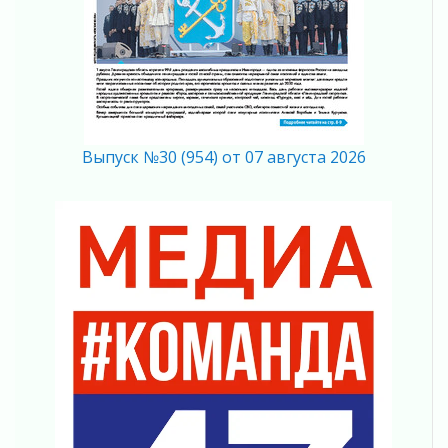
Без риска для здоровья и кошелька
04 августа 2026
Важная информация
04 августа 2026
Что делать со сбережениями
04 августа 2026
Выпуск №30 (954) от 07 августа 2026
Награды нашли строителей
03 августа 2026
Ленобласть повышает производительность
труда в ЖКХ
03 августа 2026
Поддержка волонтерских объединений
03 августа 2026
Ладожский мост полностью закроют на два
часа
03 августа 2026
Музеи Ленобласти обновляют пространства
03 августа 2026
Новая площадка: 2027