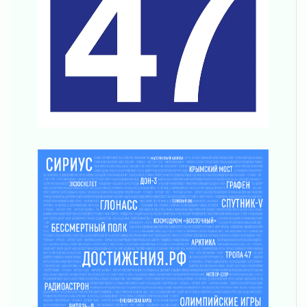
03 августа 2026
Часть медиков в Ленобласти сможет
рассчитывать на доплату от региона
03 августа 2026
За сутки в Ленинградской области
ликвидировали 10 пожаров
03 августа 2026
Клюква наливается, но в корзинку пока не
просится
03 августа 2026
Строительные компании Ленобласти
подняли зарплаты почти на 40% за год
03 августа 2026
Шесть новых жизней в честь дня рождения
Ленинградской области
03 августа 2026
Уроки безопасности для детей и взрослых
03 августа 2026
Ленобласть отмечает День Воздушно-