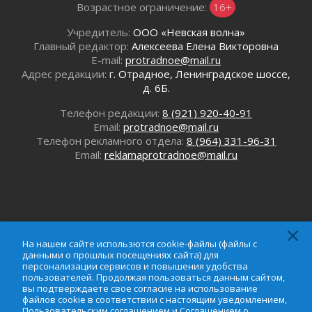
01 августа 2026
Возрастное ограничение:
16+
Лето без гаджетов
Учредитель:
ООО «Невская волна»
01 августа 2026
Главный редактор:
Алексеева Елена Викторовна
Болезнь девственниц и вампиров
E-mail:
protradnoe@mail.ru
01 августа 2026
Адрес редакции:
г. Отрадное, Ленинградское шоссе,
Безмолвный крик о помощи
д. 6Б.
01 августа 2026
Телефон редакции:
8 (921) 920-40-91
В музей всей семьёй
Email:
protradnoe@mail.ru
01 августа 2026
Телефон рекламного отдела:
8 (964) 331-96-31
Без заявлений и очередей
Email:
reklamaprotradnoe@mail.ru
01 августа 2026
Не женское это дело...уверены?
01 августа 2026
Все силы в кулак
01 августа 2026
На нашем сайте использются cookie-файлы (файлы с
Айда на пляж!
данными о прошлых посещениях сайта) для
персонализации сервисов и повышения удобства
01 августа 2026
пользователей. Продолжая пользоваться данным сайтом,
На нашем сайте использются cookie-файлы (файлы с
Один в поле — не воин
вы подтверждаете свое согласие на использование
данными о прошлых посещениях сайта) для
файлов cookie в соответствии с настоящим уведомлением,
01 августа 2026
персонализации сервисов и повышения удобства
Пользовательским соглашением
и
Соглашением о