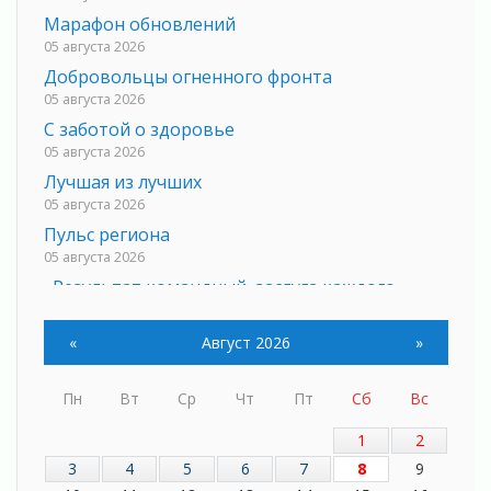
Марафон обновлений
05 августа 2026
Добровольцы огненного фронта
05 августа 2026
С заботой о здоровье
05 августа 2026
Лучшая из лучших
05 августа 2026
Пульс региона
05 августа 2026
«Результат командный, заслуга каждого
ведомства и муниципалитета»
05 августа 2026
«
Август 2026
»
Вдохновлять, просвещать и объединять!
05 августа 2026
Пн
Вт
Ср
Чт
Пт
Сб
Вс
Не оставят в беде
05 августа 2026
1
2
На лидирующих позициях
3
4
5
6
7
8
9
04 августа 2026