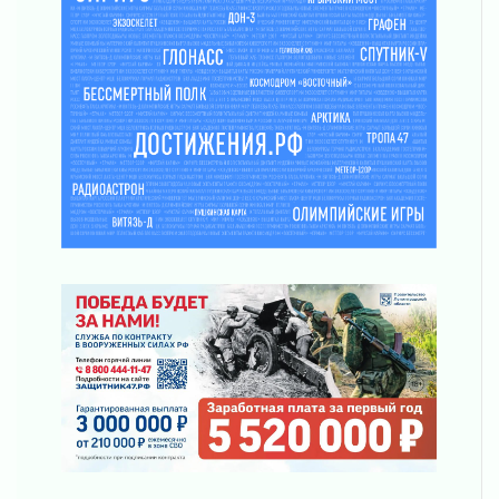
ликвидировали 10 пожаров
03 августа 2026
Клюква наливается, но в корзинку пока не
просится
03 августа 2026
Строительные компании Ленобласти
подняли зарплаты почти на 40% за год
03 августа 2026
Шесть новых жизней в честь дня рождения
Ленинградской области
03 августа 2026
Уроки безопасности для детей и взрослых
03 августа 2026
Ленобласть отмечает День Воздушно-
десантных войск
02 августа 2026
«Активное лето»
02 августа 2026
Ленобласть отметила заслуги жителей перед
регионом и страной