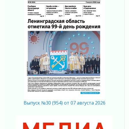
В Ленобласти растет потребление
мобильного трафика
04 августа 2026
Полумрак бьёт по карману
04 августа 2026
Вниманию автомобилистов!
04 августа 2026
Память, сталь и музыка
04 августа 2026
Регион готовится к выборам
04 августа 2026
Никакого принуждения, только письменное
согласие
04 августа 2026
Без риска для здоровья и кошелька
Выпуск №30 (954) от 07 августа 2026
04 августа 2026
Важная информация
04 августа 2026
Что делать со сбережениями