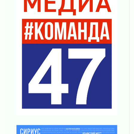
04 августа 2026
Награды нашли строителей
03 августа 2026
Ленобласть повышает производительность
труда в ЖКХ
03 августа 2026
Поддержка волонтерских объединений
03 августа 2026
Ладожский мост полностью закроют на два
часа
03 августа 2026
Музеи Ленобласти обновляют пространства
03 августа 2026
Новая площадка: 2027
03 августа 2026
Часть медиков в Ленобласти сможет
рассчитывать на доплату от региона
03 августа 2026
За сутки в Ленинградской области