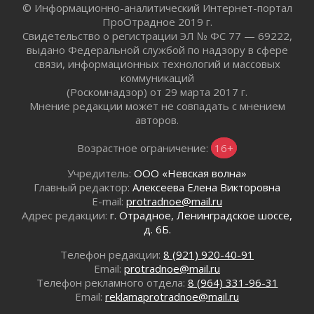
© Информационно-аналитический Интернет-портал
02 августа 2026
ПроОтрадное 2019 г.
Ленобласть внедрила передовую подготовку
Свидетельство о регистрации ЭЛ № ФС 77 — 69222,
операторов БПЛА
выдано Федеральной службой по надзору в сфере
02 августа 2026
связи, информационных технологий и массовых
коммуникаций
В Ивангороде появилась «Избушка-
(Роскомнадзор) от 29 марта 2017 г.
воробушка»
Мнение редакции может не совпадать с мнением
02 августа 2026
авторов.
Юхла, мука, кантеле и Водяной
01 августа 2026
Возрастное ограничение:
16+
Лето катится с горки
Учредитель:
ООО «Невская волна»
01 августа 2026
Главный редактор:
Алексеева Елена Викторовна
В Ленобласти открылась экспозиция к 150-
E-mail:
protradnoe@mail.ru
летию Билибина
Адрес редакции:
г. Отрадное, Ленинградское шоссе,
01 августа 2026
д. 6Б.
Лето без гаджетов
Телефон редакции:
8 (921) 920-40-91
01 августа 2026
Email:
protradnoe@mail.ru
Болезнь девственниц и вампиров
Телефон рекламного отдела:
8 (964) 331-96-31
01 августа 2026
Email:
reklamaprotradnoe@mail.ru
Безмолвный крик о помощи