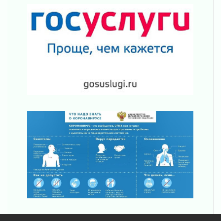
02 августа 2026
Ладога — не пруд
02 августа 2026
ПСК через Гослуслуги напомнит жителям
Ленинградской области о неоплаченных
счетах
02 августа 2026
Пропавшего подростка нашли в Кировском
районе Ленобласти
02 августа 2026
Жителям Ленобласти напомнили, как
действовать при укусе клеща
02 августа 2026
В Ивангороде назвали новых почетных
граждан Ленинградской области
02 августа 2026
Готовность №1
02 августа 2026
Километровые столбы «Дороги жизни»
отправили на реставрацию