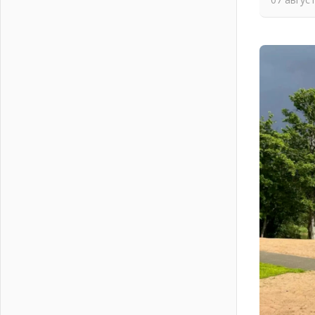
На лидирующих позициях
04 августа 2026
Итоги конкурса «Лучший работник
Кадрового центра – 2026»
подведены!
04 августа 2026
Ставка на дисциплину на
перекрестках
04 августа 2026
В Ленобласти растет потребление
мобильного трафика
04 августа 2026
Полумрак бьёт по карману
04 августа 2026
Вниманию автомобилистов!
04 августа 2026
Память, сталь и музыка
04 августа 2026
Регион готовится к выборам