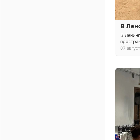
04 августа 2026
Никакого принуждения, только
письменное согласие
04 августа 2026
В Лен
Без риска для здоровья и кошелька
В Ленинг
04 августа 2026
простра
Важная информация
07 авгус
04 августа 2026
Что делать со сбережениями
04 августа 2026
Награды нашли строителей
03 августа 2026
Ленобласть повышает
производительность труда в ЖКХ
03 августа 2026
Поддержка волонтерских
объединений
03 августа 2026
Ладожский мост полностью