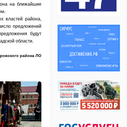
иона на ближайшие
ии.
х властей района,
число предложений
предложения б
удут
дской области.
ровского района ЛО