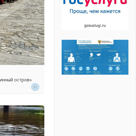
линный остров»
91