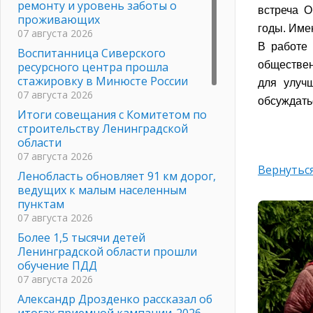
ремонту и уровень заботы о
встреча О
проживающих
годы. Име
07 августа 2026
В работе 
Воспитанница Сиверского
обществен
ресурсного центра прошла
стажировку в Минюсте России
для улуч
07 августа 2026
обсуждать
Итоги совещания с Комитетом по
строительству Ленинградской
области
07 августа 2026
Вернуться
Ленобласть обновляет 91 км дорог,
ведущих к малым населенным
пунктам
07 августа 2026
Более 1,5 тысячи детей
Ленинградской области прошли
обучение ПДД
07 августа 2026
Александр Дрозденко рассказал об
итогах приемной кампании-2026