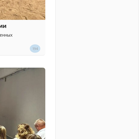
ии
венных
194