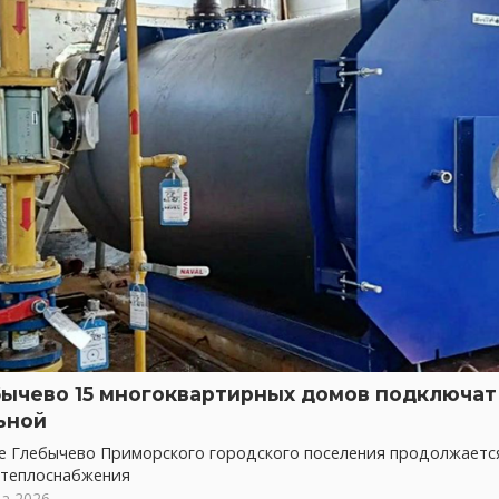
бычево 15 многоквартирных домов подключат 
ьной
ке Глебычево Приморского городского поселения продолжает
 теплоснабжения
та 2026