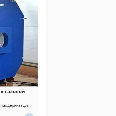
к газовой
ся модернизация