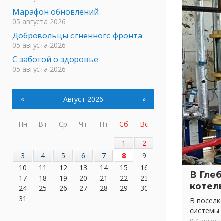
Марафон обновлений
05 августа 2026
Добровольцы огненного фронта
05 августа 2026
С заботой о здоровье
05 августа 2026
Лучшая из лучших
05 августа 2026
«
Август 2026
»
Пульс региона
05 августа 2026
Пн
Вт
Ср
Чт
Пт
Сб
Вс
«Результат командный, заслуга
каждого ведомства и
1
2
муниципалитета»
3
4
5
6
7
8
9
05 августа 2026
10
11
12
13
14
15
16
Вдохновлять, просвещать и
В Гле
17
18
19
20
21
22
23
объединять!
котел
24
25
26
27
28
29
30
05 августа 2026
31
В посел
Не оставят в беде
системы
05 августа 2026
07 авгус