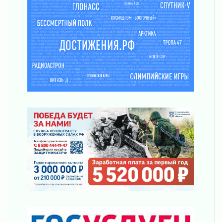
Маршрутами будущего — к заветной цели
31 июля 2026
«Корвет» на страже
31 июля 2026
Правила для жизни
31 июля 2026
С рабочим визитом
31 июля 2026
В Шлиссельбурге прошла акция «Белый
кораблик Памяти»
31 июля 2026
Новые возможности для творчества
31 июля 2026
За сухими цифрами — реальная жизнь
31 июля 2026
От инженера-создателя к волонтёрам
«Созидателям»
31 июля 2026
Генеральная репетиция векового юбилея