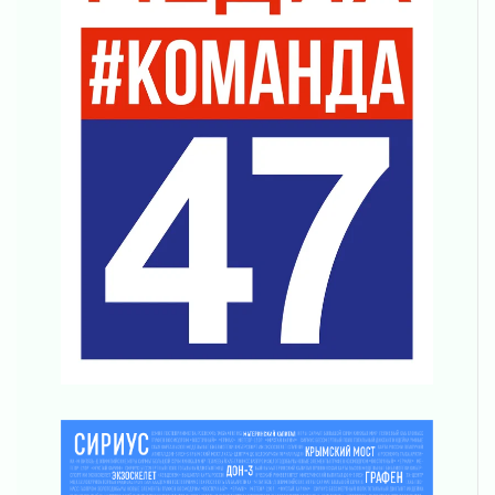
01 августа 2026
В музей всей семьёй
01 августа 2026
Без заявлений и очередей
01 августа 2026
Не женское это дело...уверены?
01 августа 2026
Все силы в кулак
01 августа 2026
Айда на пляж!
01 августа 2026
Один в поле — не воин
01 августа 2026
Пик топливного кризиса в регионе прошёл
31 июля 2026
О мужестве, долге и стойкости
31 июля 2026
Ленинградцы — бойцам «Барс-Ленинградец»
31 июля 2026