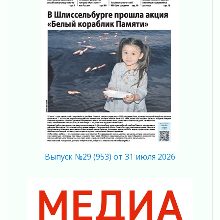
02 августа 2026
Ленобласть внедрила передовую подготовку
операторов БПЛА
02 августа 2026
В Ивангороде появилась «Избушка-
воробушка»
02 августа 2026
Юхла, мука, кантеле и Водяной
01 августа 2026
Лето катится с горки
01 августа 2026
В Ленобласти открылась экспозиция к 150-
летию Билибина
01 августа 2026
Выпуск №29 (953) от 31 июля 2026
Лето без гаджетов
01 августа 2026
Болезнь девственниц и вампиров
01 августа 2026
Безмолвный крик о помощи