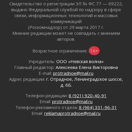
Ладожский мост на трассе «Кола» полностью
Свидетельство о регистрации ЭЛ № ФС 77 — 69222,
закроют для движения в ночь на 31 июля
выдано Федеральной службой по надзору в сфере
30 июля 2026
связи, информационных технологий и массовых
коммуникаций
Волейболисты из Всеволожского района
(Роскомнадзор) от 29 марта 2017 г.
представят Ленинградскую область на
Мнение редакции может не совпадать с мнением
всероссийском финале в Москве
авторов.
30 июля 2026
«Кубок Защитников Отечества» для
Возрастное ограничение:
16+
ветеранов СВО стартовал в Выборге
30 июля 2026
Учредитель:
ООО «Невская волна»
Главный редактор:
Алексеева Елена Викторовна
Заблудившегося пенсионера вывели из леса в
E-mail:
protradnoe@mail.ru
Тосненском районе
Адрес редакции:
г. Отрадное, Ленинградское шоссе,
30 июля 2026
д. 6Б.
Редкие птенцы козодоя вылупились во
Всеволожском районе Ленобласти
Телефон редакции:
8 (921) 920-40-91
30 июля 2026
Email:
protradnoe@mail.ru
Телефон рекламного отдела:
8 (964) 331-96-31
Изменение расписания 565 автобуса
Email:
reklamaprotradnoe@mail.ru
30 июля 2026
Объявлена продажа инвестиционных паев
29 июля 2026