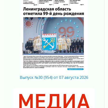
В музей всей семьёй
01 августа 2026
Без заявлений и очередей
01 августа 2026
Не женское это дело...уверены?
01 августа 2026
Все силы в кулак
01 августа 2026
Айда на пляж!
01 августа 2026
Один в поле — не воин
01 августа 2026
Пик топливного кризиса в регионе прошёл
Выпуск №30 (954) от 07 августа 2026
31 июля 2026
О мужестве, долге и стойкости
31 июля 2026
Ленинградцы — бойцам «Барс-Ленинградец»
31 июля 2026