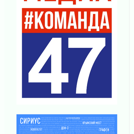
Маршрутами будущего — к заветной цели
31 июля 2026
«Корвет» на страже
31 июля 2026
Правила для жизни
31 июля 2026
С рабочим визитом
31 июля 2026
В Шлиссельбурге прошла акция «Белый
кораблик Памяти»
31 июля 2026
Новые возможности для творчества
31 июля 2026
За сухими цифрами — реальная жизнь
31 июля 2026
От инженера-создателя к волонтёрам
«Созидателям»
31 июля 2026
Генеральная репетиция векового юбилея
31 июля 2026