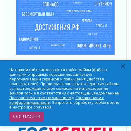
Открытое сердце и стремление делать добро
31 июля 2026
Давайте разберемся!
30 июля 2026
Круглую ригу в Гатчине отреставрируют в
2027 году
30 июля 2026
Путешествие к западным рубежам
30 июля 2026
На нашем сайте использются cookie-файлы (файлы с
данными о прошлых посещениях сайта) для
персонализации сервисов и повышения удобства
пользователей. Продолжая пользоваться данным сайтом,
вы подтверждаете свое согласие на использование
файлов cookie в соответствии с настоящим уведомлением,
Пользовательским соглашением
и
Соглашением о
конфиденциальности
. Запретить обработку cookie можно
в настройке браузера.
СОГЛАСЕН