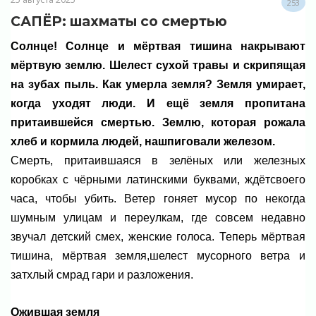
253
САПЁР: шахматы со смертью
Солнце! Солнце и мёртвая тишина накрывают
мёртвую землю. Шелест сухой травы и скрипящая
на зубах пыль. Как умерла земля? Земля умирает,
когда уходят люди. И ещё земля пропитана
притаившейся смертью. Землю, которая рожала
хлеб и кормила людей, нашпиговали железом.
Смерть, притаившаяся в зелёных или железных
коробках с чёрными латинскими буквами, ждётсвоего
часа, чтобы убить. Ветер гоняет мусор по некогда
шумным улицам и переулкам, где совсем недавно
звучал детский смех, женские голоса. Теперь мёртвая
тишина, мёртвая земля,шелест мусорного ветра и
затхлый смрад гари и разложения.
Ожившая земля