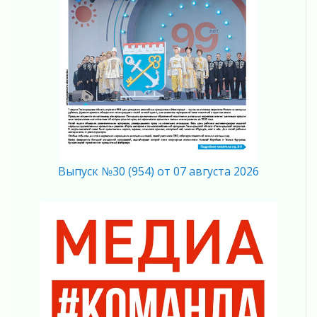
мобильного трафика
04 августа 2026
Полумрак бьёт по карману
04 августа 2026
Вниманию автомобилистов!
04 августа 2026
Память, сталь и музыка
04 августа 2026
Регион готовится к выборам
04 августа 2026
Никакого принуждения, только письменное
Выпуск №30 (954) от 07 августа 2026
согласие
04 августа 2026
Без риска для здоровья и кошелька
04 августа 2026
Важная информация
04 августа 2026
Что делать со сбережениями
04 августа 2026