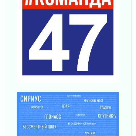
Награды нашли строителей
03 августа 2026
Ленобласть повышает производительность
труда в ЖКХ
03 августа 2026
Поддержка волонтерских объединений
03 августа 2026
Ладожский мост полностью закроют на два
часа
03 августа 2026
Музеи Ленобласти обновляют пространства
03 августа 2026
Новая площадка: 2027
03 августа 2026
Часть медиков в Ленобласти сможет
рассчитывать на доплату от региона
03 августа 2026
За сутки в Ленинградской области
ликвидировали 10 пожаров
03 августа 2026