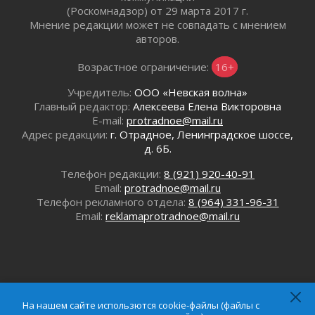
(Роскомнадзор) от 29 марта 2017 г.
Ленобласть внедрила передовую подготовку
Мнение редакции может не совпадать с мнением
операторов БПЛА
авторов.
02 августа 2026
В Ивангороде появилась «Избушка-
Возрастное ограничение:
16+
воробушка»
02 августа 2026
Учредитель:
ООО «Невская волна»
Главный редактор:
Алексеева Елена Викторовна
Юхла, мука, кантеле и Водяной
E-mail:
protradnoe@mail.ru
01 августа 2026
Адрес редакции:
г. Отрадное, Ленинградское шоссе,
Лето катится с горки
д. 6Б.
01 августа 2026
Телефон редакции:
8 (921) 920-40-91
В Ленобласти открылась экспозиция к 150-
Email:
protradnoe@mail.ru
летию Билибина
Телефон рекламного отдела:
8 (964) 331-96-31
01 августа 2026
Email:
reklamaprotradnoe@mail.ru
Лето без гаджетов
01 августа 2026
Болезнь девственниц и вампиров
01 августа 2026
Безмолвный крик о помощи
01 августа 2026
На нашем сайте использются cookie-файлы (файлы с