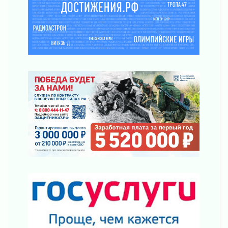
Клюква наливается, но в корзинку пока не
просится
03 августа 2026
Строительные компании Ленобласти
подняли зарплаты почти на 40% за год
03 августа 2026
Шесть новых жизней в честь дня рождения
Ленинградской области
03 августа 2026
Уроки безопасности для детей и взрослых
03 августа 2026
Ленобласть отмечает День Воздушно-
десантных войск
02 августа 2026
«Активное лето»
02 августа 2026
Ленобласть отметила заслуги жителей перед
регионом и страной
02 августа 2026