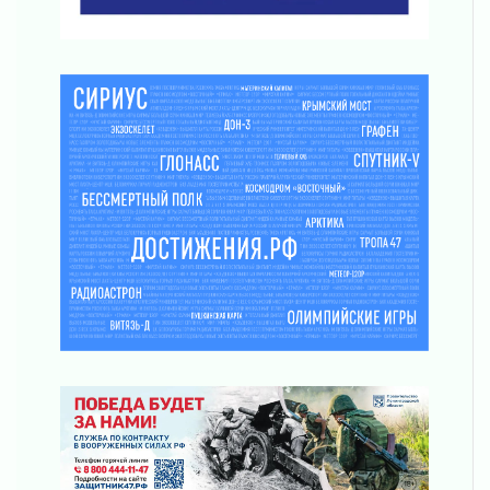
03 августа 2026
Новая площадка: 2027
03 августа 2026
Часть медиков в Ленобласти сможет
рассчитывать на доплату от региона
03 августа 2026
За сутки в Ленинградской области
ликвидировали 10 пожаров
03 августа 2026
Клюква наливается, но в корзинку пока не
просится
03 августа 2026
Строительные компании Ленобласти
подняли зарплаты почти на 40% за год
03 августа 2026
Шесть новых жизней в честь дня рождения
Ленинградской области
03 августа 2026
Уроки безопасности для детей и взрослых