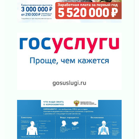
03 августа 2026
Ленобласть отмечает День Воздушно-
десантных войск
02 августа 2026
«Активное лето»
02 августа 2026
Ленобласть отметила заслуги жителей перед
регионом и страной
02 августа 2026
Ладога — не пруд
02 августа 2026
ПСК через Гослуслуги напомнит жителям
Ленинградской области о неоплаченных
счетах
02 августа 2026
Пропавшего подростка нашли в Кировском
районе Ленобласти
02 августа 2026
Жителям Ленобласти напомнили, как
действовать при укусе клеща