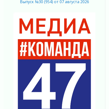
Никакого принуждения, только письменное
Выпуск №30 (954) от 07 августа 2026
согласие
04 августа 2026
Без риска для здоровья и кошелька
04 августа 2026
Важная информация
04 августа 2026
Что делать со сбережениями
04 августа 2026
Награды нашли строителей
03 августа 2026
Ленобласть повышает производительность
труда в ЖКХ
03 августа 2026
Поддержка волонтерских объединений
03 августа 2026
Ладожский мост полностью закроют на два
часа
03 августа 2026
Музеи Ленобласти обновляют пространства