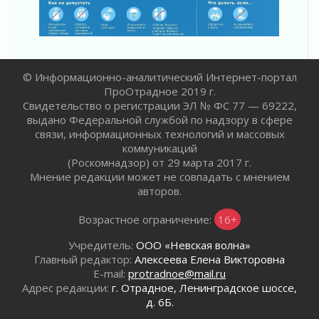
02 августа 2026
В Ивангороде назвали новых почетных
граждан Ленинградской области
02 августа 2026
© Информационно-аналитический Интернет-портал
Готовность №1
ПроОтрадное 2019 г.
02 августа 2026
Свидетельство о регистрации ЭЛ № ФС 77 — 69222,
Километровые столбы «Дороги жизни»
выдано Федеральной службой по надзору в сфере
отправили на реставрацию
связи, информационных технологий и массовых
02 августа 2026
коммуникаций
Ленобласть внедрила передовую подготовку
(Роскомнадзор) от 29 марта 2017 г.
операторов БПЛА
Мнение редакции может не совпадать с мнением
02 августа 2026
авторов.
В Ивангороде появилась «Избушка-
Возрастное ограничение:
16+
воробушка»
02 августа 2026
Учредитель:
ООО «Невская волна»
Юхла, мука, кантеле и Водяной
Главный редактор:
Алексеева Елена Викторовна
01 августа 2026
E-mail:
protradnoe@mail.ru
Адрес редакции:
г. Отрадное, Ленинградское шоссе,
Лето катится с горки
д. 6Б.
01 августа 2026