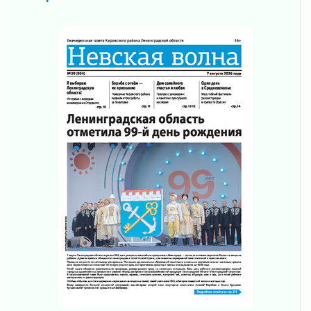
На лидирующих позициях
04 августа 2026
Итоги конкурса «Лучший работник
Кадрового центра – 2026» подведены!
04 августа 2026
Ставка на дисциплину на перекрестках
04 августа 2026
В Ленобласти растет потребление
мобильного трафика
04 августа 2026
Полумрак бьёт по карману
04 августа 2026
Вниманию автомобилистов!
04 августа 2026
Память, сталь и музыка
04 августа 2026
Регион готовится к выборам
04 августа 2026