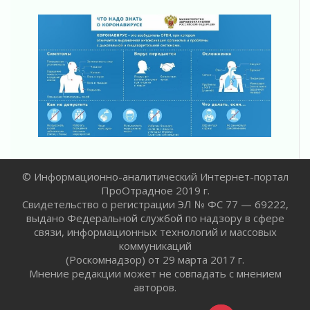
регионом и страной
02 августа 2026
Ладога — не пруд
02 августа 2026
ПСК через Гослуслуги напомнит жителям
Ленинградской области о неоплаченных
счетах
02 августа 2026
Пропавшего подростка нашли в Кировском
районе Ленобласти
02 августа 2026
Жителям Ленобласти напомнили, как
© Информационно-аналитический Интернет-портал
действовать при укусе клеща
ПроОтрадное 2019 г.
Свидетельство о регистрации ЭЛ № ФС 77 — 69222,
02 августа 2026
выдано Федеральной службой по надзору в сфере
В Ивангороде назвали новых почетных
связи, информационных технологий и массовых
граждан Ленинградской области
коммуникаций
02 августа 2026
(Роскомнадзор) от 29 марта 2017 г.
Готовность №1
Мнение редакции может не совпадать с мнением
02 августа 2026
авторов.
Километровые столбы «Дороги жизни»