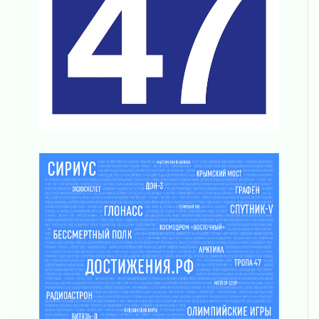
04 августа 2026
Награды нашли строителей
03 августа 2026
Ленобласть повышает производительность
труда в ЖКХ
03 августа 2026
Поддержка волонтерских объединений
03 августа 2026
Ладожский мост полностью закроют на два
часа
03 августа 2026
Музеи Ленобласти обновляют пространства
03 августа 2026
Новая площадка: 2027
03 августа 2026
Часть медиков в Ленобласти сможет
рассчитывать на доплату от региона
03 августа 2026
За сутки в Ленинградской области