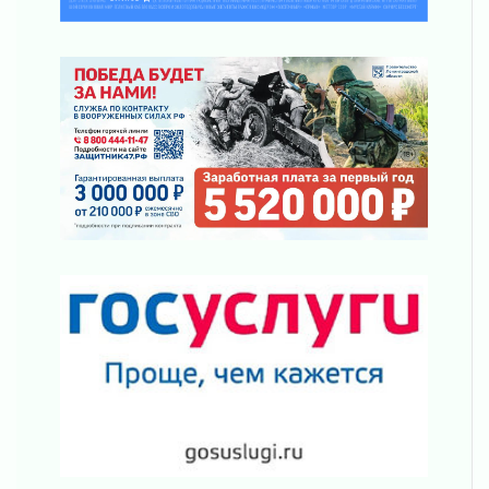
ликвидировали 10 пожаров
03 августа 2026
Клюква наливается, но в корзинку пока не
просится
03 августа 2026
Строительные компании Ленобласти
подняли зарплаты почти на 40% за год
03 августа 2026
Шесть новых жизней в честь дня рождения
Ленинградской области
03 августа 2026
Уроки безопасности для детей и взрослых
03 августа 2026
Ленобласть отмечает День Воздушно-
десантных войск
02 августа 2026
«Активное лето»
02 августа 2026
Ленобласть отметила заслуги жителей перед