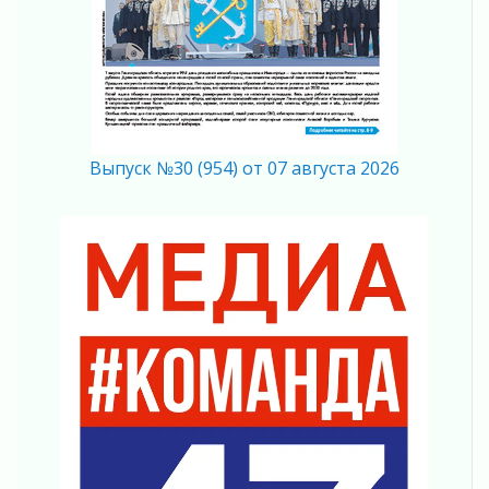
В Ленобласти растет потребление
мобильного трафика
04 августа 2026
Полумрак бьёт по карману
04 августа 2026
Вниманию автомобилистов!
Выпуск №30 (954) от 07 августа 2026
04 августа 2026
Память, сталь и музыка
04 августа 2026
Регион готовится к выборам
04 августа 2026
Никакого принуждения, только письменное
согласие
04 августа 2026
Без риска для здоровья и кошелька
04 августа 2026
Важная информация
04 августа 2026
Что делать со сбережениями