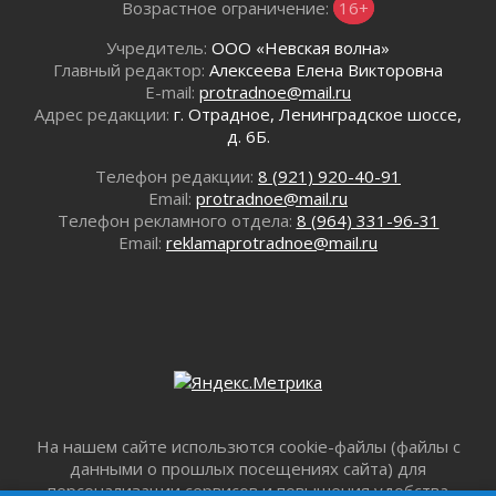
Возрастное ограничение:
16+
отправили на реставрацию
02 августа 2026
Учредитель:
ООО «Невская волна»
Ленобласть внедрила передовую подготовку
Главный редактор:
Алексеева Елена Викторовна
операторов БПЛА
E-mail:
protradnoe@mail.ru
02 августа 2026
Адрес редакции:
г. Отрадное, Ленинградское шоссе,
д. 6Б.
В Ивангороде появилась «Избушка-
воробушка»
Телефон редакции:
8 (921) 920-40-91
02 августа 2026
Email:
protradnoe@mail.ru
Юхла, мука, кантеле и Водяной
Телефон рекламного отдела:
8 (964) 331-96-31
01 августа 2026
Email:
reklamaprotradnoe@mail.ru
Лето катится с горки
01 августа 2026
В Ленобласти открылась экспозиция к 150-
летию Билибина
01 августа 2026
Лето без гаджетов
01 августа 2026
На нашем сайте использются cookie-файлы (файлы с
Болезнь девственниц и вампиров
данными о прошлых посещениях сайта) для
01 августа 2026
персонализации сервисов и повышения удобства