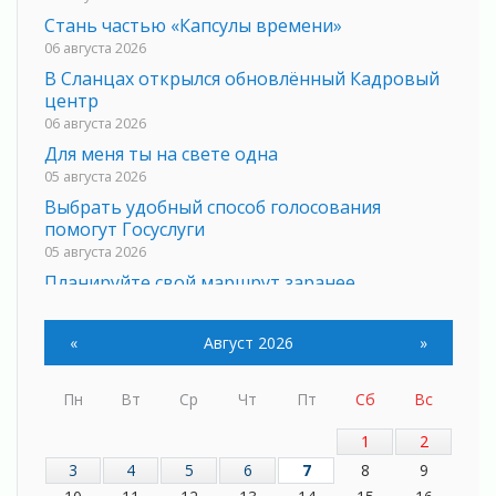
Стань частью «Капсулы времени»
06 августа 2026
В Сланцах открылся обновлённый Кадровый
центр
06 августа 2026
Для меня ты на свете одна
05 августа 2026
Выбрать удобный способ голосования
помогут Госуслуги
05 августа 2026
Планируйте свой маршрут заранее
05 августа 2026
Мода вне возраста и границ
«
Август 2026
»
05 августа 2026
Марафон обновлений
Пн
Вт
Ср
Чт
Пт
Сб
Вс
05 августа 2026
Добровольцы огненного фронта
1
2
05 августа 2026
3
4
5
6
7
8
9
С заботой о здоровье