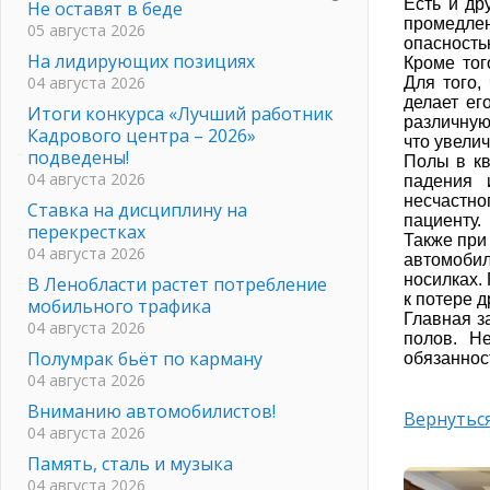
Есть и др
Не оставят в беде
промедле
05 августа 2026
опасность
На лидирующих позициях
Кроме тог
04 августа 2026
Для того,
делает ег
Итоги конкурса «Лучший работник
различную
Кадрового центра – 2026»
что увели
подведены!
Полы в кв
04 августа 2026
падения 
несчастн
Ставка на дисциплину на
пациенту.
перекрестках
Также при
04 августа 2026
автомобил
носилках.
В Ленобласти растет потребление
к потере 
мобильного трафика
Главная з
04 августа 2026
полов. Н
Полумрак бьёт по карману
обязаннос
04 августа 2026
Вниманию автомобилистов!
Вернуться
04 августа 2026
Память, сталь и музыка
04 августа 2026