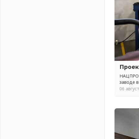
жителям Ленинградской области о
неоплаченных счетах
02 августа 2026
Пропавшего подростка нашли в
Кировском районе Ленобласти
02 августа 2026
Жителям Ленобласти напомнили,
как действовать при укусе клеща
02 августа 2026
В Ивангороде назвали новых
Проек
почетных граждан Ленинградской
НАЦПРОЕ
области
заводе в
02 августа 2026
06 авгус
Готовность №1
02 августа 2026
Километровые столбы «Дороги
жизни» отправили на реставрацию
02 августа 2026
Ленобласть внедрила передовую
подготовку операторов БПЛА