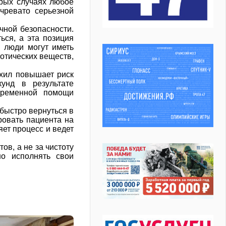
орых случаях любое
чревато серьезной
чной безопасности.
ься, а эта позиция
 люди могут иметь
котических веществ,
ахил повышает риск
унд в результате
евременной помощи
быстро вернуться в
ровать пациента на
яет процесс и ведет
ов, а не за чистоту
но исполнять свои