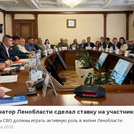
натор Ленобласти сделал ставку на участни
ы СВО должны играть активную роль в жизни Ленобласти
та 2026