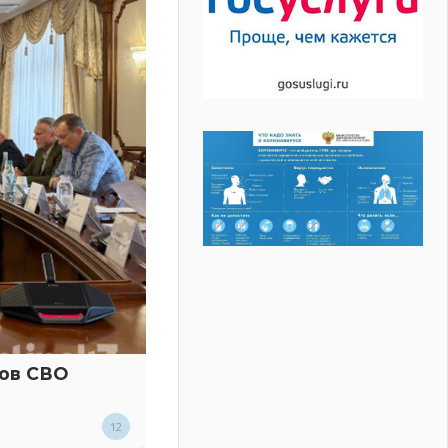
ков СВО
12