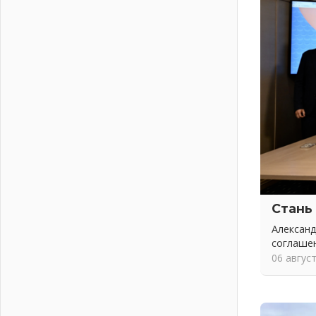
02 августа 2026
В Ивангороде появилась
«Избушка-воробушка»
02 августа 2026
Юхла, мука, кантеле и Водяной
01 августа 2026
Лето катится с горки
01 августа 2026
В Ленобласти открылась
экспозиция к 150-летию Билибина
01 августа 2026
Лето без гаджетов
01 августа 2026
Стань
Болезнь девственниц и вампиров
Александ
01 августа 2026
соглаше
Безмолвный крик о помощи
06 авгус
01 августа 2026
В музей всей семьёй
01 августа 2026