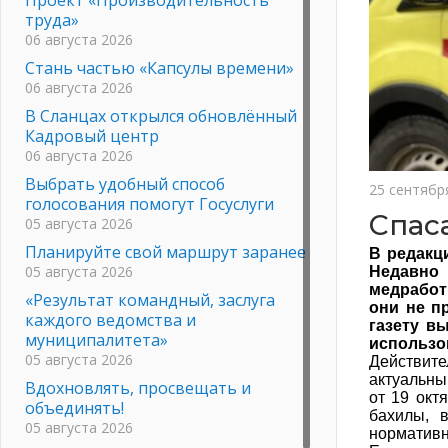
труда»
06 августа 2026
Стань частью «Капсулы времени»
06 августа 2026
В Сланцах открылся обновлённый
Кадровый центр
06 августа 2026
Выбрать удобный способ
25 сентябр
голосования помогут Госуслуги
Спас
05 августа 2026
Планируйте свой маршрут заранее
В редакц
05 августа 2026
Недавно
медработ
«Результат командный, заслуга
они не п
каждого ведомства и
газету в
муниципалитета»
использо
05 августа 2026
Действите
актуальны
Вдохновлять, просвещать и
от 19 окт
объединять!
бахилы, 
05 августа 2026
нормативн