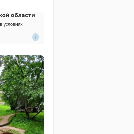
кой области
в условиях
9