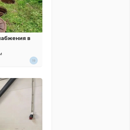
набжения в
м
19