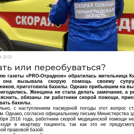
я 2025
ать или переобуваться?
ию газеты «PRO-Отрадное» обратилась жительница Ки
 она вызывала скорую помощь своему супру
ников, приготовила бахилы. Однако прибывшим на вы
ригодились. Женщина не стала делать замечание, а 
ыяснить, обязаны ли работники скорой помощи, прие
вать бахилы.
льно, с наступлением пасмурной погоды этот вопрос ст
м. Однако, согласно официальному письму Министерства 
ября 2016 года, работники скорой медицинской помощи н
входя в квартиру пациента, так как это не предусмо
ой правовой базой.