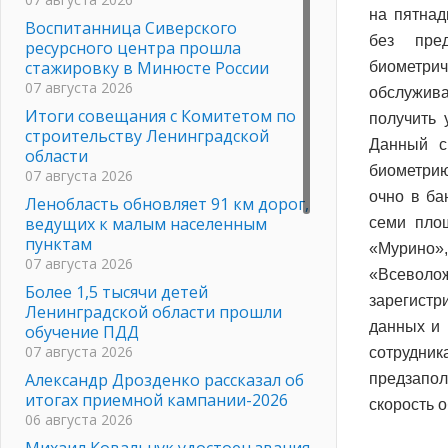
на пятна
Воспитанница Сиверского
без пре
ресурсного центра прошла
стажировку в Минюсте России
биометрич
07 августа 2026
обслужив
Итоги совещания с Комитетом по
получить 
строительству Ленинградской
Данный с
области
биометрию
07 августа 2026
очно в ба
Ленобласть обновляет 91 км дорог,
ведущих к малым населенным
семи пло
пунктам
«Мурино»
07 августа 2026
«Всевол
Более 1,5 тысячи детей
зарегист
Ленинградской области прошли
данных и 
обучение ПДД
07 августа 2026
сотрудни
Александр Дрозденко рассказал об
предзапол
итогах приемной кампании-2026
скорость 
06 августа 2026
Михаил Ковальчук удостоен звания