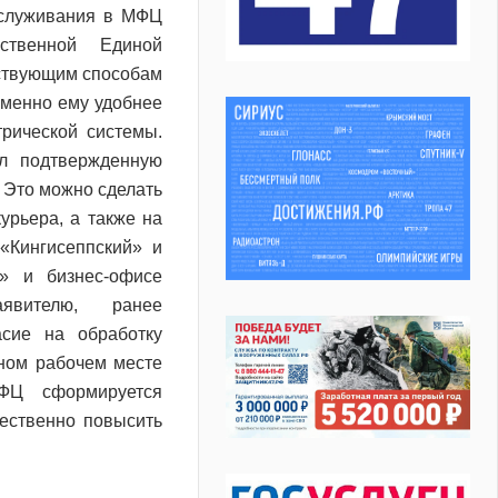
служивания в МФЦ
ственной Единой
ествующим способам
именно ему удобнее
рической системы.
ал подтвержденную
.
Это можно сделать
урьера, а также на
«Кингисеппский» и
е» и бизнес-офисе
явителю, ранее
асие на обработку
нном рабочем месте
ФЦ сформируется
щественно повысить