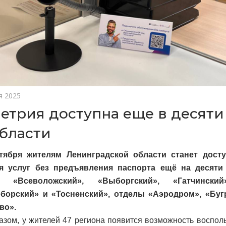
я 2025
етрия доступна еще в десят
бласти
тября жителям Ленинградской области станет дост
я услуг без предъявления паспорта ещё на десят
 «Всеволожский», «Выборгский», «Гатчинский»
борский» и «Тосненский», отделы «Аэродром», «Буг
во».
азом, у жителей 47 региона появится возможность воспол