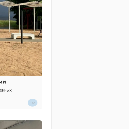
ии
венных
162