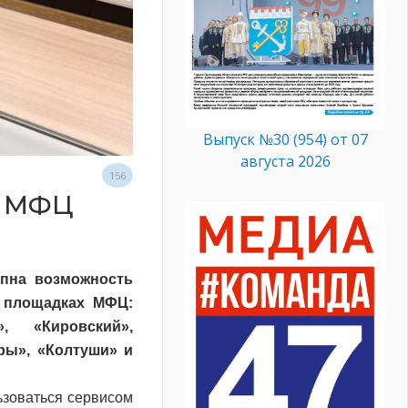
Выпуск №30 (954) от 07
августа 2026
156
и МФЦ
упна возможность
и площадках МФЦ:
, «Кировский»,
ры», «Колтуши» и
ьзоваться сервисом