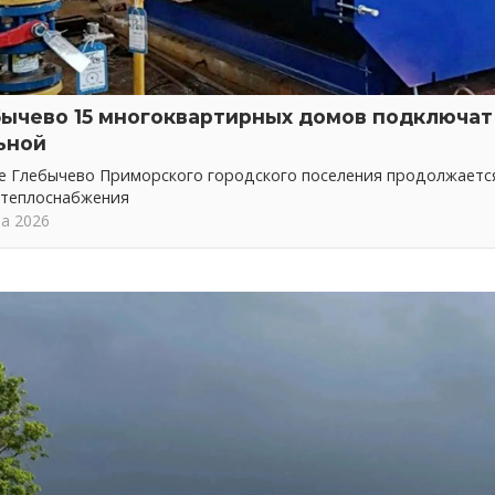
бычево 15 многоквартирных домов подключат 
ьной
ке Глебычево Приморского городского поселения продолжает
 теплоснабжения
та 2026