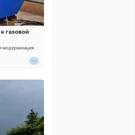
к газовой
ся модернизация
167