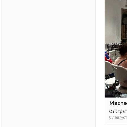
письменное согласие
04 августа 2026
Без риска для здоровья и кошелька
04 августа 2026
Важная информация
04 августа 2026
Что делать со сбережениями
04 августа 2026
Награды нашли строителей
03 августа 2026
Ленобласть повышает
производительность труда в ЖКХ
03 августа 2026
Поддержка волонтерских
объединений
03 августа 2026
Масте
Ладожский мост полностью
От стра
закроют на два часа
07 авгус
03 августа 2026