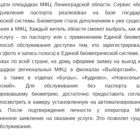
дцати площадках МФЦ Ленинградской области.
Сервис об
дъявления паспорта реализован на базе государ
еской системы. Биометрия стала дополнением к уже сущ
ания в МФЦ.
Каждый житель области сможет выбрать, как 
услугу – по паспорту или с применением Единой биомет
пособ обслуживания доступен тем, кто зарегистриров
 (фото и запись голоса) в Единой биометрической системе
нках по всей стране, на дому, оформив заявку на выезд к
щадках региональных МФЦ: в филиалах «Выборгский», 
, а также в отделах «Бугры», «Кудрово», «Новосель
ожский».
Для обслуживания без паспорта за
рировавшему биометрию, достаточно предоставить согл
посмотреть в камеру, установленную на автоматизирова
ка.
После подтверждения личности у оператора М
ненное заявление на оказание услуги. Это позволит су
обслуживания.