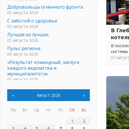
Добровольцы огненного фронта
05 августа 2026
С заботой о здоровье
05 августа 2026
В Гле
Лучшая из лучших
котел
05 августа 2026
В посел
Пульс региона
системы
05 августа 2026
07 авгус
«Результат командный, заслуга
каждого ведомства и
муниципалитета»
05 августа 2026
Вдохновлять, просвещать и
объединять!
«
Август 2026
»
05 августа 2026
Не оставят в беде
Пн
Вт
Ср
Чт
Пт
Сб
Вс
05 августа 2026
На лидирующих позициях
1
2
04 августа 2026
3
4
5
6
7
8
9