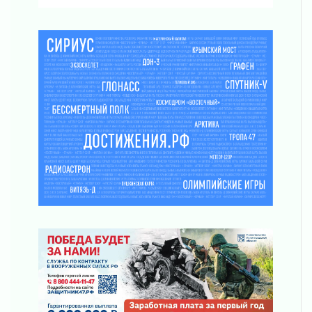
01 августа 2026
Один в поле — не воин
01 августа 2026
Пик топливного кризиса в регионе прошёл
31 июля 2026
О мужестве, долге и стойкости
31 июля 2026
Ленинградцы — бойцам «Барс-Ленинградец»
31 июля 2026
Маршрутами будущего — к заветной цели
31 июля 2026
«Корвет» на страже
31 июля 2026
Правила для жизни
31 июля 2026
С рабочим визитом
31 июля 2026
В Шлиссельбурге прошла акция «Белый