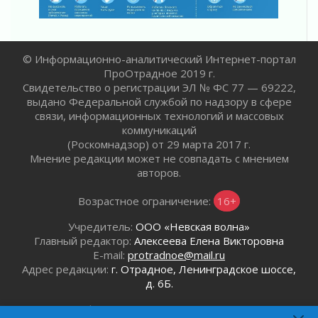
Лаголовская общеобразовательная школа
откроется к концу сентября
30 июля 2026
© Информационно-аналитический Интернет-портал
Ленобласть наводит порядок на дорогах и в
ПроОтрадное 2019 г.
перевозках
Свидетельство о регистрации ЭЛ № ФС 77 — 69222,
30 июля 2026
выдано Федеральной службой по надзору в сфере
Комфортное лето: в Ленобласти 30 июля
связи, информационных технологий и массовых
ожидается теплая и сухая погода
коммуникаций
30 июля 2026
(Роскомнадзор) от 29 марта 2017 г.
Мнение редакции может не совпадать с мнением
Ладожский мост на трассе «Кола» полностью
авторов.
закроют для движения в ночь на 31 июля
30 июля 2026
Возрастное ограничение:
16+
Волейболисты из Всеволожского района
представят Ленинградскую область на
Учредитель:
ООО «Невская волна»
всероссийском финале в Москве
Главный редактор:
Алексеева Елена Викторовна
30 июля 2026
E-mail:
protradnoe@mail.ru
Адрес редакции:
г. Отрадное, Ленинградское шоссе,
«Кубок Защитников Отечества» для
д. 6Б.
ветеранов СВО стартовал в Выборге
30 июля 2026
Телефон редакции:
8 (921) 920-40-91