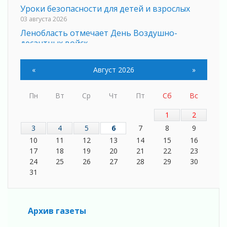
Уроки безопасности для детей и взрослых
03 августа 2026
Ленобласть отмечает День Воздушно-
десантных войск
02 августа 2026
«Активное лето»
«
Август 2026
»
02 августа 2026
Ленобласть отметила заслуги жителей перед
Пн
Вт
Ср
Чт
Пт
Сб
Вс
регионом и страной
02 августа 2026
1
2
Ладога — не пруд
3
4
5
6
7
8
9
02 августа 2026
10
11
12
13
14
15
16
ПСК через Гослуслуги напомнит жителям
17
18
19
20
21
22
23
Ленинградской области о неоплаченных
24
25
26
27
28
29
30
счетах
31
02 августа 2026
Пропавшего подростка нашли в Кировском
районе Ленобласти
Архив газеты
02 августа 2026