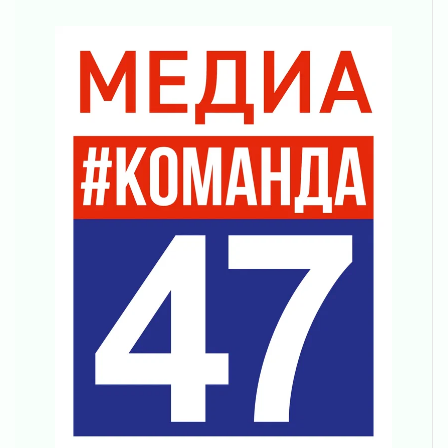
01 августа 2026
В Ленобласти открылась экспозиция к 150-
летию Билибина
01 августа 2026
Лето без гаджетов
01 августа 2026
Болезнь девственниц и вампиров
01 августа 2026
Безмолвный крик о помощи
01 августа 2026
В музей всей семьёй
01 августа 2026
Без заявлений и очередей
01 августа 2026
Не женское это дело...уверены?
01 августа 2026
Все силы в кулак
01 августа 2026
Айда на пляж!