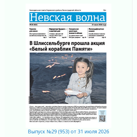
Жителям Ленобласти напомнили, как
действовать при укусе клеща
02 августа 2026
В Ивангороде назвали новых почетных
граждан Ленинградской области
02 августа 2026
Готовность №1
02 августа 2026
Километровые столбы «Дороги жизни»
отправили на реставрацию
02 августа 2026
Ленобласть внедрила передовую подготовку
операторов БПЛА
02 августа 2026
В Ивангороде появилась «Избушка-
воробушка»
02 августа 2026
Юхла, мука, кантеле и Водяной
01 августа 2026
Выпуск №29 (953) от 31 июля 2026
Лето катится с горки