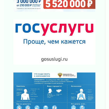
кораблик Памяти»
31 июля 2026
Новые возможности для творчества
31 июля 2026
За сухими цифрами — реальная жизнь
31 июля 2026
От инженера-создателя к волонтёрам
«Созидателям»
31 июля 2026
Генеральная репетиция векового юбилея
31 июля 2026
Открытое сердце и стремление делать добро
31 июля 2026
Давайте разберемся!
30 июля 2026
Круглую ригу в Гатчине отреставрируют в
2027 году
30 июля 2026
Путешествие к западным рубежам
30 июля 2026