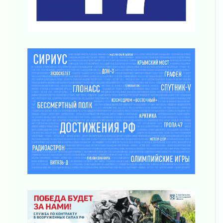
Никакого принуждения, только письменное
согласие
04 августа 2026
Без риска для здоровья и кошелька
04 августа 2026
Важная информация
04 августа 2026
Что делать со сбережениями
04 августа 2026
Награды нашли строителей
03 августа 2026
Ленобласть повышает производительность
труда в ЖКХ
03 августа 2026
Поддержка волонтерских объединений
03 августа 2026
Ладожский мост полностью закроют на два
часа
03 августа 2026
Музеи Ленобласти обновляют пространства