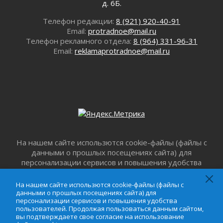
д. 6Б.
02 августа 2026
В Ивангороде назвали новых почетных
Телефон редакции:
8 (921) 920-40-91
граждан Ленинградской области
Email:
protradnoe@mail.ru
02 августа 2026
Телефон рекламного отдела:
8 (964) 331-96-31
Email:
reklamaprotradnoe@mail.ru
Готовность №1
02 августа 2026
Километровые столбы «Дороги жизни»
отправили на реставрацию
02 августа 2026
Ленобласть внедрила передовую подготовку
операторов БПЛА
02 августа 2026
На нашем сайте использются cookie-файлы (файлы с
В Ивангороде появилась «Избушка-
данными о прошлых посещениях сайта) для
воробушка»
персонализации сервисов и повышения удобства
02 августа 2026
пользователей. Продолжая пользоваться данным
Юхла, мука, кантеле и Водяной
сайтом, вы подтверждаете свое согласие на
На нашем сайте использются cookie-файлы (файлы с
01 августа 2026
использование файлов cookie в соответствии с
данными о прошлых посещениях сайта) для
персонализации сервисов и повышения удобства
настоящим уведомлением,
Пользовательским
Лето катится с горки
пользователей. Продолжая пользоваться данным сайтом,
соглашением
и
Соглашением о
01 августа 2026
вы подтверждаете свое согласие на использование
конфиденциальности
. Запретить обработку cookie