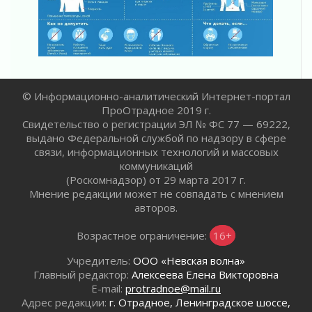
03 августа 2026
Ленобласть отмечает День Воздушно-
десантных войск
02 августа 2026
«Активное лето»
02 августа 2026
© Информационно-аналитический Интернет-портал
Ленобласть отметила заслуги жителей перед
ПроОтрадное 2019 г.
регионом и страной
Свидетельство о регистрации ЭЛ № ФС 77 — 69222,
02 августа 2026
выдано Федеральной службой по надзору в сфере
Ладога — не пруд
связи, информационных технологий и массовых
02 августа 2026
коммуникаций
(Роскомнадзор) от 29 марта 2017 г.
ПСК через Гослуслуги напомнит жителям
Мнение редакции может не совпадать с мнением
Ленинградской области о неоплаченных
авторов.
счетах
02 августа 2026
Возрастное ограничение:
16+
Пропавшего подростка нашли в Кировском
районе Ленобласти
Учредитель:
ООО «Невская волна»
02 августа 2026
Главный редактор:
Алексеева Елена Викторовна
E-mail:
protradnoe@mail.ru
Жителям Ленобласти напомнили, как
Адрес редакции:
г. Отрадное, Ленинградское шоссе,
действовать при укусе клеща