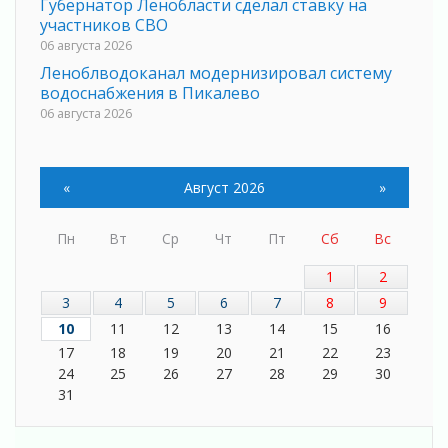
Губернатор Ленобласти сделал ставку на
участников СВО
06 августа 2026
Леноблводоканал модернизировал систему
водоснабжения в Пикалево
06 августа 2026
Проект «Производительность труда»
06 августа 2026
Стань частью «Капсулы времени»
«
Август 2026
»
06 августа 2026
В Сланцах открылся обновлённый Кадровый
Пн
Вт
Ср
Чт
Пт
Сб
Вс
центр
1
2
06 августа 2026
3
4
5
6
7
8
9
Для меня ты на свете одна
05 августа 2026
10
11
12
13
14
15
16
Выбрать удобный способ голосования
17
18
19
20
21
22
23
помогут Госуслуги
24
25
26
27
28
29
30
05 августа 2026
31
Планируйте свой маршрут заранее
05 августа 2026