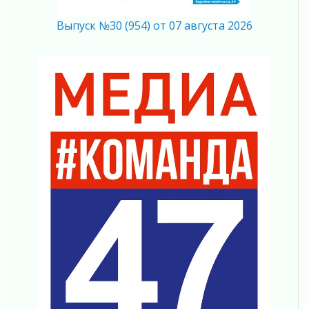
На лидирующих позициях
Выпуск №30 (954) от 07 августа 2026
04 августа 2026
Итоги конкурса «Лучший работник
Кадрового центра – 2026» подведены!
04 августа 2026
Ставка на дисциплину на перекрестках
04 августа 2026
В Ленобласти растет потребление
мобильного трафика
04 августа 2026
Полумрак бьёт по карману
04 августа 2026
Вниманию автомобилистов!
04 августа 2026
Память, сталь и музыка
04 августа 2026
Регион готовится к выборам
04 августа 2026