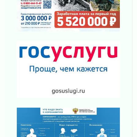
03 августа 2026
Новая площадка: 2027
03 августа 2026
Часть медиков в Ленобласти сможет
рассчитывать на доплату от региона
03 августа 2026
За сутки в Ленинградской области
ликвидировали 10 пожаров
03 августа 2026
Клюква наливается, но в корзинку пока не
просится
03 августа 2026
Строительные компании Ленобласти
подняли зарплаты почти на 40% за год
03 августа 2026
Шесть новых жизней в честь дня рождения
Ленинградской области
03 августа 2026
Уроки безопасности для детей и взрослых