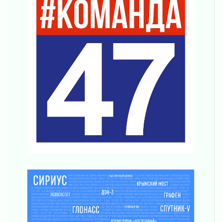
03 августа 2026
Ленобласть повышает производительность
труда в ЖКХ
03 августа 2026
Поддержка волонтерских объединений
03 августа 2026
Ладожский мост полностью закроют на два
часа
03 августа 2026
Музеи Ленобласти обновляют пространства
03 августа 2026
Новая площадка: 2027
03 августа 2026
Часть медиков в Ленобласти сможет
рассчитывать на доплату от региона
03 августа 2026
За сутки в Ленинградской области
ликвидировали 10 пожаров
03 августа 2026