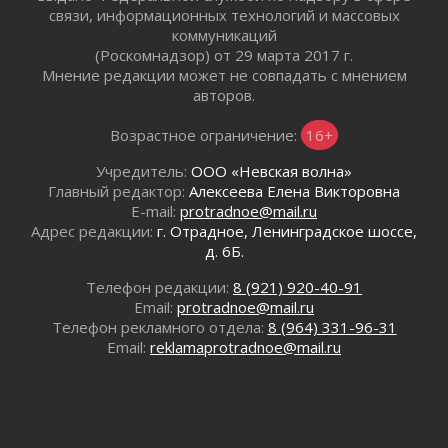
Ленобласть внедрила передовую подготовку
связи, информационных технологий и массовых
операторов БПЛА
коммуникаций
02 августа 2026
(Роскомнадзор) от 29 марта 2017 г.
В Ивангороде появилась «Избушка-
Мнение редакции может не совпадать с мнением
воробушка»
авторов.
02 августа 2026
Возрастное ограничение:
16+
Юхла, мука, кантеле и Водяной
01 августа 2026
Учредитель:
ООО «Невская волна»
Лето катится с горки
Главный редактор:
Алексеева Елена Викторовна
E-mail:
protradnoe@mail.ru
01 августа 2026
Адрес редакции:
г. Отрадное, Ленинградское шоссе,
В Ленобласти открылась экспозиция к 150-
д. 6Б.
летию Билибина
01 августа 2026
Телефон редакции:
8 (921) 920-40-91
Лето без гаджетов
Email:
protradnoe@mail.ru
Телефон рекламного отдела:
8 (964) 331-96-31
01 августа 2026
Email:
reklamaprotradnoe@mail.ru
Болезнь девственниц и вампиров
01 августа 2026
Безмолвный крик о помощи
01 августа 2026