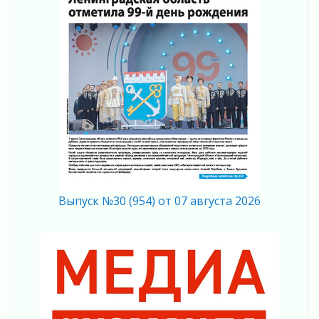
04 августа 2026
Полумрак бьёт по карману
04 августа 2026
Вниманию автомобилистов!
04 августа 2026
Память, сталь и музыка
04 августа 2026
Регион готовится к выборам
04 августа 2026
Никакого принуждения, только письменное
согласие
04 августа 2026
Выпуск №30 (954) от 07 августа 2026
Без риска для здоровья и кошелька
04 августа 2026
Важная информация
04 августа 2026
Что делать со сбережениями
04 августа 2026
Награды нашли строителей