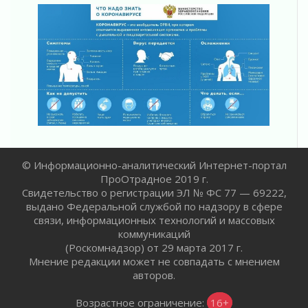
Новые возможности для творчества
31 июля 2026
За сухими цифрами — реальная жизнь
31 июля 2026
От инженера-создателя к волонтёрам
«Созидателям»
31 июля 2026
Генеральная репетиция векового юбилея
31 июля 2026
Открытое сердце и стремление делать добро
31 июля 2026
© Информационно-аналитический Интернет-портал
ПроОтрадное 2019 г.
Давайте разберемся!
Свидетельство о регистрации ЭЛ № ФС 77 — 69222,
30 июля 2026
выдано Федеральной службой по надзору в сфере
Круглую ригу в Гатчине отреставрируют в
связи, информационных технологий и массовых
2027 году
коммуникаций
30 июля 2026
(Роскомнадзор) от 29 марта 2017 г.
Путешествие к западным рубежам
Мнение редакции может не совпадать с мнением
авторов.
30 июля 2026
Лаголовская общеобразовательная школа
Возрастное ограничение:
16+