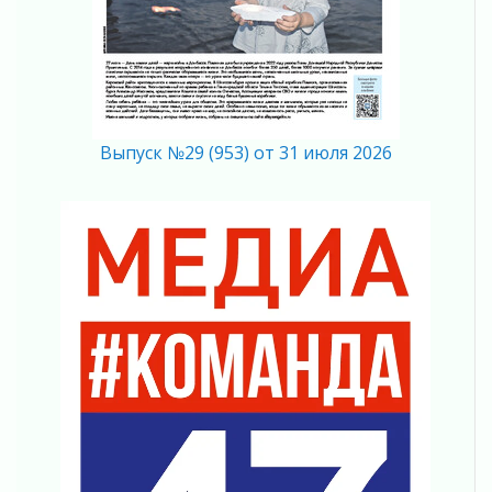
02 августа 2026
В Ивангороде назвали новых почетных
граждан Ленинградской области
02 августа 2026
Готовность №1
02 августа 2026
Выпуск №29 (953) от 31 июля 2026
Километровые столбы «Дороги жизни»
отправили на реставрацию
02 августа 2026
Ленобласть внедрила передовую подготовку
операторов БПЛА
02 августа 2026
В Ивангороде появилась «Избушка-
воробушка»
02 августа 2026
Юхла, мука, кантеле и Водяной
01 августа 2026
Лето катится с горки
01 августа 2026
В Ленобласти открылась экспозиция к 150-