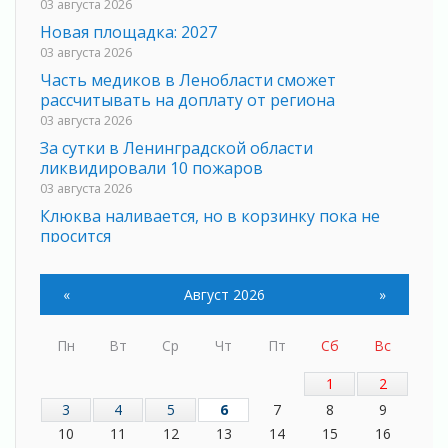
03 августа 2026
Новая площадка: 2027
03 августа 2026
Часть медиков в Ленобласти сможет
рассчитывать на доплату от региона
03 августа 2026
За сутки в Ленинградской области
ликвидировали 10 пожаров
03 августа 2026
Клюква наливается, но в корзинку пока не
просится
03 августа 2026
Строительные компании Ленобласти
«
Август 2026
»
подняли зарплаты почти на 40% за год
03 августа 2026
Пн
Вт
Ср
Чт
Пт
Сб
Вс
Шесть новых жизней в честь дня рождения
Ленинградской области
1
2
03 августа 2026
3
4
5
6
7
8
9
Уроки безопасности для детей и взрослых
10
11
12
13
14
15
16
03 августа 2026