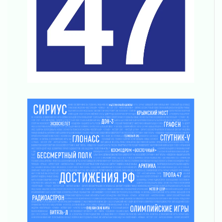
летию Билибина
01 августа 2026
Лето без гаджетов
01 августа 2026
Болезнь девственниц и вампиров
01 августа 2026
Безмолвный крик о помощи
01 августа 2026
В музей всей семьёй
01 августа 2026
Без заявлений и очередей
01 августа 2026
Не женское это дело...уверены?
01 августа 2026
Все силы в кулак
01 августа 2026
Айда на пляж!
01 августа 2026