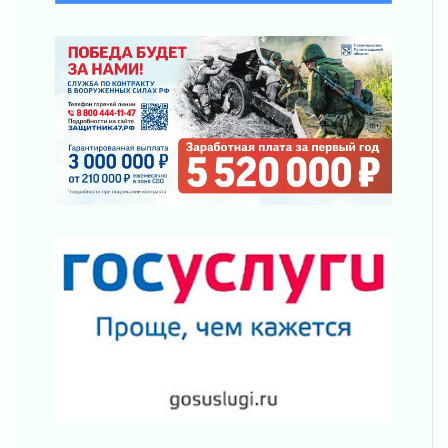
Один в поле — не воин
01 августа 2026
Пик топливного кризиса в регионе прошёл
31 июля 2026
О мужестве, долге и стойкости
31 июля 2026
Ленинградцы — бойцам «Барс-Ленинградец»
31 июля 2026
Маршрутами будущего — к заветной цели
31 июля 2026
«Корвет» на страже
31 июля 2026
Правила для жизни
31 июля 2026
С рабочим визитом
31 июля 2026
В Шлиссельбурге прошла акция «Белый
кораблик Памяти»
31 июля 2026