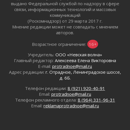
Готовность №1
выдано Федеральной службой по надзору в сфере
02 августа 2026
связи, информационных технологий и массовых
коммуникаций
Километровые столбы «Дороги жизни»
(Роскомнадзор) от 29 марта 2017 г.
отправили на реставрацию
Мнение редакции может не совпадать с мнением
02 августа 2026
авторов.
Ленобласть внедрила передовую подготовку
операторов БПЛА
Возрастное ограничение:
16+
02 августа 2026
Учредитель:
ООО «Невская волна»
В Ивангороде появилась «Избушка-
Главный редактор:
Алексеева Елена Викторовна
воробушка»
E-mail:
protradnoe@mail.ru
02 августа 2026
Адрес редакции:
г. Отрадное, Ленинградское шоссе,
Юхла, мука, кантеле и Водяной
д. 6Б.
01 августа 2026
Телефон редакции:
8 (921) 920-40-91
Лето катится с горки
Email:
protradnoe@mail.ru
01 августа 2026
Телефон рекламного отдела:
8 (964) 331-96-31
В Ленобласти открылась экспозиция к 150-
Email:
reklamaprotradnoe@mail.ru
летию Билибина
01 августа 2026
Лето без гаджетов
01 августа 2026