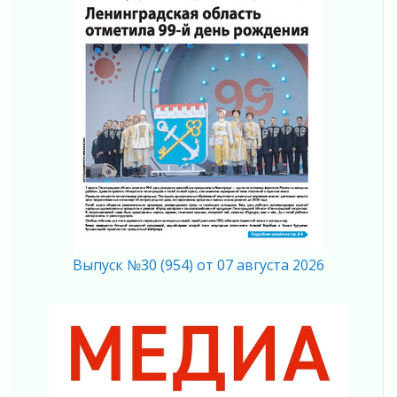
04 августа 2026
Ставка на дисциплину на перекрестках
04 августа 2026
В Ленобласти растет потребление
мобильного трафика
04 августа 2026
Полумрак бьёт по карману
04 августа 2026
Вниманию автомобилистов!
04 августа 2026
Память, сталь и музыка
04 августа 2026
Регион готовится к выборам
Выпуск №30 (954) от 07 августа 2026
04 августа 2026
Никакого принуждения, только письменное
согласие
04 августа 2026
Без риска для здоровья и кошелька
04 августа 2026