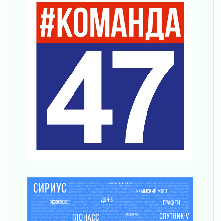
Важная информация
04 августа 2026
Что делать со сбережениями
04 августа 2026
Награды нашли строителей
03 августа 2026
Ленобласть повышает производительность
труда в ЖКХ
03 августа 2026
Поддержка волонтерских объединений
03 августа 2026
Ладожский мост полностью закроют на два
часа
03 августа 2026
Музеи Ленобласти обновляют пространства
03 августа 2026
Новая площадка: 2027
03 августа 2026
Часть медиков в Ленобласти сможет