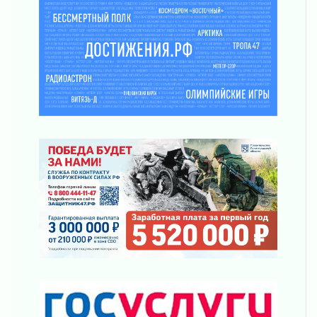
рассчитывать на доплату от региона
03 августа 2026
За сутки в Ленинградской области
ликвидировали 10 пожаров
03 августа 2026
Клюква наливается, но в корзинку пока не
просится
03 августа 2026
Строительные компании Ленобласти
подняли зарплаты почти на 40% за год
03 августа 2026
Шесть новых жизней в честь дня рождения
Ленинградской области
03 августа 2026
Уроки безопасности для детей и взрослых
03 августа 2026
Ленобласть отмечает День Воздушно-
десантных войск
02 августа 2026
«Активное лето»